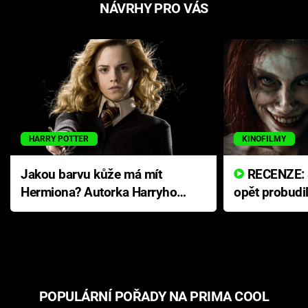
NÁVRHY PRO VÁS
HARRY POTTER
KINOFILMY
Jakou barvu kůže má mít
RECENZE: Smrtelné zlo se
Hermiona? Autorka Harryho
opět probudi
Pottera přišla s ráznou
přichází s n
odpovědí
hororovou n
POPULÁRNÍ POŘADY NA PRIMA COOL