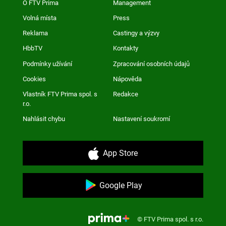
O FTV Prima
Management
Volná místa
Press
Reklama
Castingy a výzvy
HbbTV
Kontakty
Podmínky užívání
Zpracování osobních údajů
Cookies
Nápověda
Vlastník FTV Prima spol. s
Redakce
r.o.
Nahlásit chybu
Nastavení soukromí
App Store
Google Play
© FTV Prima spol. s r.o.