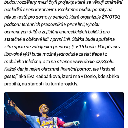
budou rozděleny mezi čtyři projekty, které se věnují zmírnění
následků šíření koronaviru. Konkrétně budou použity na
nákup testů pro domovy seniorů, které organizuje ŽIVOT90,
podporu terénních pracovníků v první linii, výrobu
ochranných štítů a zajištění energetických balíčků pro
statečné a obětavé lidi v první linii. Sbírka bude spuštěna
zítra spolu se zahájením přenosu, tj. v 16 hodin. Příspěvek v
libovolné výši bude možné jednoduše zaslat třeba i z
mobilního telefonu, a to na stránce www.donio.cz/Spolu.
Každý dar je nejen ohromná finanční pomoc, ale i krásné
gesto,”
říká Eva Kašpárková, která má v Donio, kde sbírka
probíhá, na starosti kulturní projekty.