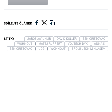
SDÍLEJTE ČLÁNEK
ŠTÍTKY
JAROSLAV UHLÍŘ
DAVID KOLLER
BEN CRISTOVAO
WOHNOUT
MATĚJ RUPPERT
VOJTĚCH DYK
ANNA K
BEN CRISTOVAO
UDG
WOHNOUT
SPOLU JEDNÍM HLASEM