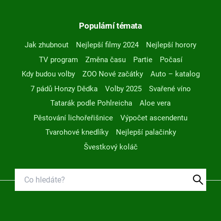
Populární témata
Jak zhubnout
Nejlepší filmy 2024
Nejlepší horory
TV program
Změna času
Partie
Počasí
Kdy budou volby
ZOO Nové začátky
Auto – katalog
7 pádů Honzy Dědka
Volby 2025
Svařené víno
Tatarák podle Pohlreicha
Aloe vera
Pěstování lichořeřišnice
Výpočet ascendentu
Tvarohové knedlíky
Nejlepší palačinky
Švestkový koláč