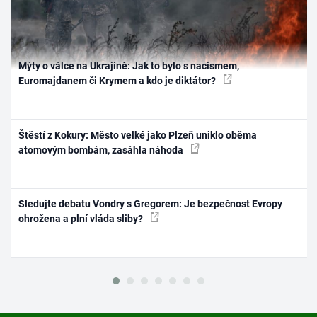
Mýty o válce na Ukrajině: Jak to bylo s nacismem,
Euromajdanem či Krymem a kdo je diktátor?
Štěstí z Kokury: Město velké jako Plzeň uniklo oběma
atomovým bombám, zasáhla náhoda
Sledujte debatu Vondry s Gregorem: Je bezpečnost Evropy
ohrožena a plní vláda sliby?