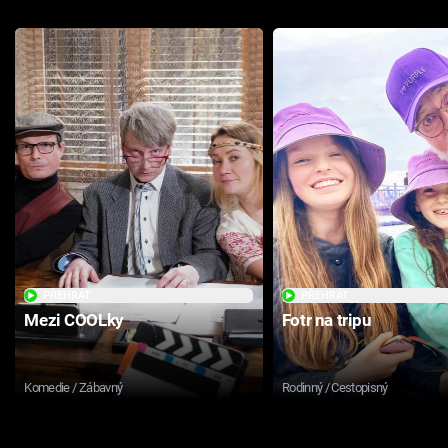
PŘEHRÁT
PŘEHRÁT
Mezi COOLky
Fotr na tripu
Komedie / Zábavný
Rodinný / Cestopisný