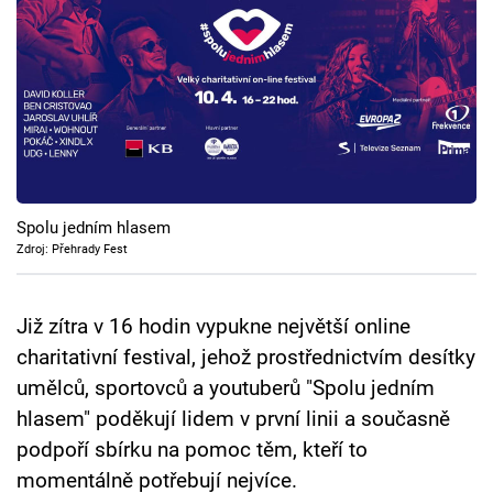
Cool Esport
Pořady
TV Program
Sledujte prima+
Spolu jedním hlasem
Přihlášení
Zdroj: Přehrady Fest
Již zítra v 16 hodin vypukne největší online
Sledujte nás
charitativní festival, jehož prostřednictvím desítky
umělců, sportovců a youtuberů "Spolu jedním
hlasem" poděkují lidem v první linii a současně
podpoří sbírku na pomoc těm, kteří to
momentálně potřebují nejvíce.