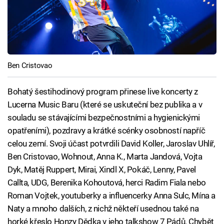
Ben Cristovao
Bohatý šestihodinový program přinese live koncerty z
Lucerna Music Baru (které se uskuteční bez publika a v
souladu se stávajícími bezpečnostními a hygienickými
opatřeními), pozdravy a krátké scénky osobností napříč
celou zemí. Svoji účast potvrdili David Koller, Jaroslav Uhlíř,
Ben Cristovao, Wohnout, Anna K., Marta Jandová, Vojta
Dyk, Matěj Ruppert, Mirai, Xindl X, Pokáč, Lenny, Pavel
Callta, UDG, Berenika Kohoutová, herci Radim Fiala nebo
Roman Vojtek, youtuberky a influencerky Anna Sulc, Mína a
Naty a mnoho dalších, z nichž někteří usednou také na
horké křeslo Honzy Dědka v jeho talkshow 7 Pádů. Chybět