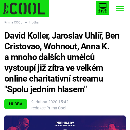
ŽIVĚ
Prima COOL
■
Hudba
STARHOUSE
BUFFY, PŘEMOŽITELKA UPÍRŮ
Trendy:
David Koller, Jaroslav Uhlíř, Ben
ESCAPE
PLNEJ KOTEL
AVENGERS 5
Cristovao, Wohnout, Anna K.
a mnoho dalších umělců
vystoupí již zítra ve velkém
online charitativní streamu
Témata
"Spolu jedním hlasem"
Filmy
9. dubna 2020 15:42
HUDBA
Seriály
redakce Prima Cool
Hry