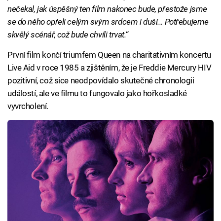
nečekal, jak úspěšný ten film nakonec bude, přestože jsme
se do něho opřeli celým svým srdcem i duší... Potřebujeme
skvělý scénář, což bude chvíli trvat.
“
První film končí triumfem Queen na charitativním koncertu
Live Aid v roce 1985 a zjištěním, že je Freddie Mercury HIV
pozitivní, což sice neodpovídalo skutečné chronologii
událostí, ale ve filmu to fungovalo jako hořkosladké
vyvrcholení.