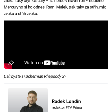
Získal taky čtyři Oscary – za herce v hlavní roli Freddieho
Mercuryho si ho odnesl Remi Malek, pak taky za střih, mix
zvuku a střih zvuku.
Dali byste si Bohemian Rhapsody 2?
Radek Londin
redaktor FTV Prima