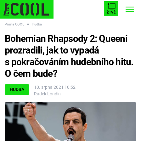
ŽIVĚ
Prima COOL
■
Hudba
STARHOUSE
BUFFY, PŘEMOŽITELKA UPÍRŮ
Trendy:
Bohemian Rhapsody 2: Queeni
ESCAPE
PLNEJ KOTEL
AVENGERS 5
prozradili, jak to vypadá
s pokračováním hudebního hitu.
O čem bude?
Témata
10. srpna 2021 10:52
HUDBA
Radek Londin
Filmy
Seriály
Hry