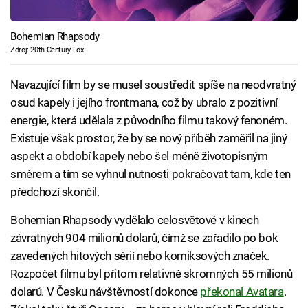
Bohemian Rhapsody
Zdroj: 20th Century Fox
Navazující film by se musel soustředit spíše na neodvratný
osud kapely i jejího frontmana, což by ubralo z pozitivní
energie, která udělala z původního filmu takový fenoném.
Existuje však prostor, že by se nový příběh zaměřil na jiný
aspekt a období kapely nebo šel méně životopisným
směrem a tím se vyhnul nutnosti pokračovat tam, kde ten
předchozí skončil.
Bohemian Rhapsody vydělalo celosvětové v kinech
závratných 904 milionů dolarů, čímž se zařadilo po bok
zavedených hitových sérií nebo komiksových značek.
Rozpočet filmu byl přitom relativně skromných 55 milionů
dolarů. V Česku návštěvností dokonce
překonal Avatara
.