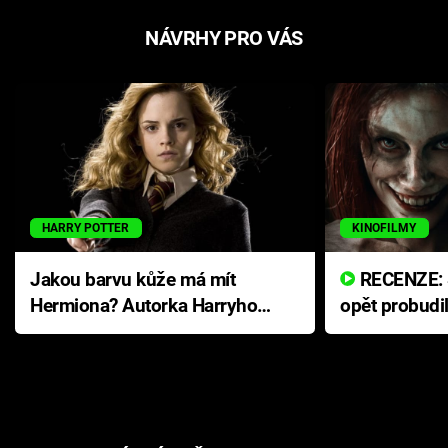
NÁVRHY PRO VÁS
HARRY POTTER
KINOFILMY
Jakou barvu kůže má mít
RECENZE: Smrtelné zlo se
Hermiona? Autorka Harryho
opět probudi
Pottera přišla s ráznou
přichází s n
odpovědí
hororovou n