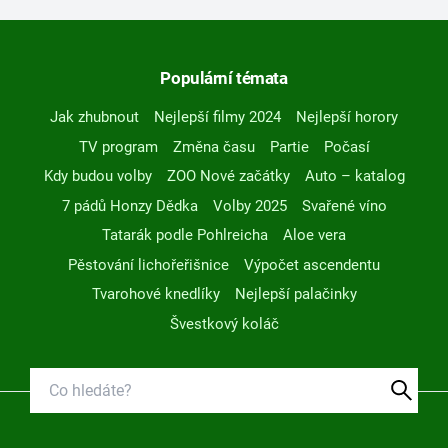
Populární témata
Jak zhubnout
Nejlepší filmy 2024
Nejlepší horory
TV program
Změna času
Partie
Počasí
Kdy budou volby
ZOO Nové začátky
Auto – katalog
7 pádů Honzy Dědka
Volby 2025
Svařené víno
Tatarák podle Pohlreicha
Aloe vera
Pěstování lichořeřišnice
Výpočet ascendentu
Tvarohové knedlíky
Nejlepší palačinky
Švestkový koláč