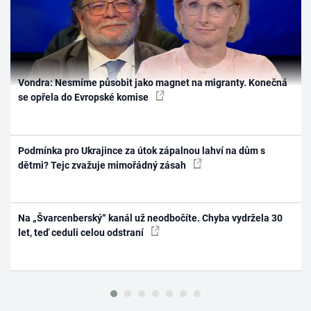
Vondra: Nesmíme působit jako magnet na migranty. Konečná
se opřela do Evropské komise
Podmínka pro Ukrajince za útok zápalnou lahví na dům s
dětmi? Tejc zvažuje mimořádný zásah
Na „Švarcenberský“ kanál už neodbočíte. Chyba vydržela 30
let, teď ceduli celou odstraní