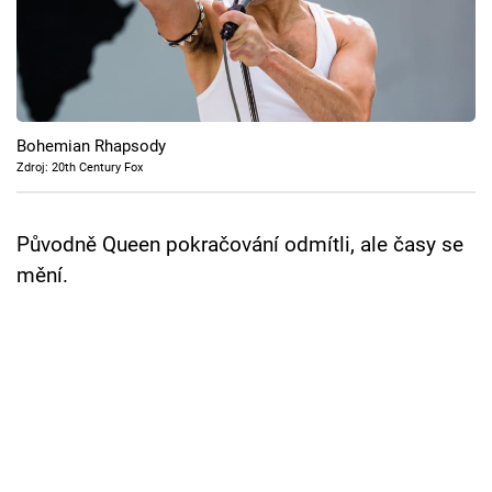
Cool Esport
Pořady
TV Program
Bohemian Rhapsody
Zdroj: 20th Century Fox
Sledujte prima+
Původně Queen pokračování odmítli, ale časy se
Přihlášení
mění.
Sledujte nás