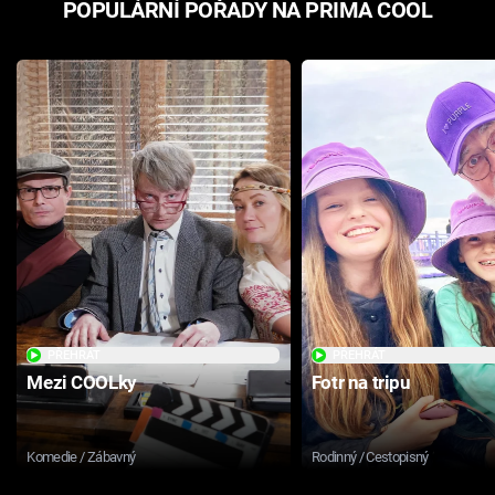
POPULÁRNÍ POŘADY NA PRIMA COOL
PŘEHRÁT
PŘEHRÁT
Mezi COOLky
Fotr na tripu
Komedie / Zábavný
Rodinný / Cestopisný