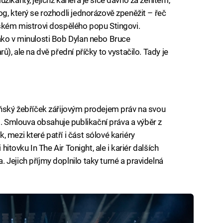
g, který se rozhodli jednorázově zpeněžit – řeč
tském mistrovi dospělého popu Stingovi.
ako v minulosti Bob Dylan nebo Bruce
ů), ale na dvě přední příčky to vystačilo. Tady je
oňský žebříček zářijovým prodejem práv na svou
 Smlouva obsahuje publikační práva a výběr z
 mezi které patří i část sólové kariéry
 hitovku In The Air Tonight, ale i kariér dalších
Jejich příjmy doplnilo taky turné a pravidelná