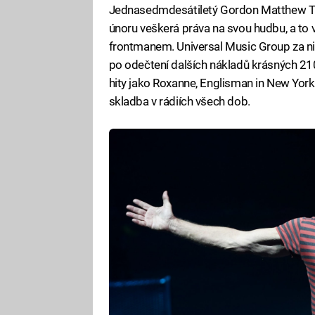
Jednasedmdesátiletý Gordon Matthew Th
únoru veškerá práva na svou hudbu, a to v
frontmanem. Universal Music Group za ni v
po odečtení dalších nákladů krásných 210
hity jako Roxanne, Englisman in New York 
skladba v rádiích všech dob.