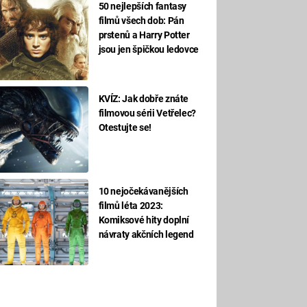
50 nejlepších fantasy
filmů všech dob: Pán
prstenů a Harry Potter
jsou jen špičkou ledovce
KVÍZ: Jak dobře znáte
filmovou sérii Vetřelec?
Otestujte se!
10 nejočekávanějších
filmů léta 2023:
Komiksové hity doplní
návraty akčních legend