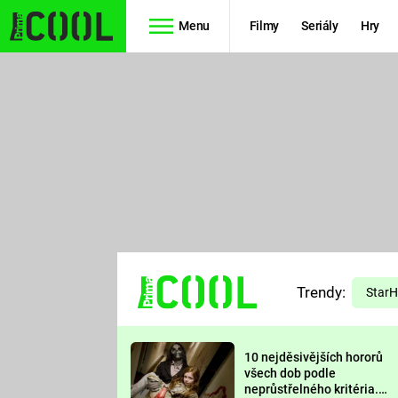
Menu
Filmy
Seriály
Hry
Seriály
Filmy
SIMPSONOVI
STAR WARS
HVĚZDNÁ
AVENGERS
BRÁNA
RYCHLE A
TEORIE
ZBĚSILE 10
Trendy:
VELKÉHO
Star
PREDÁTOR
TŘESKU
10 nejděsivějších hororů
FUTURAMA
všech dob podle
neprůstřelného kritéria.