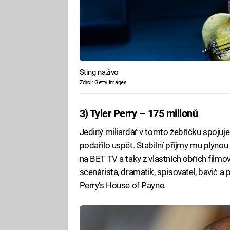
Sting naživo
Zdroj: Getty Images
3) Tyler Perry – 175 milionů
Jediný miliardář v tomto žebříčku spoj
podařilo uspět. Stabilní příjmy mu plynou
na BET TV a taky z vlastních obřích filmový
scenárista, dramatik, spisovatel, bavič a
Perry's House of Payne.