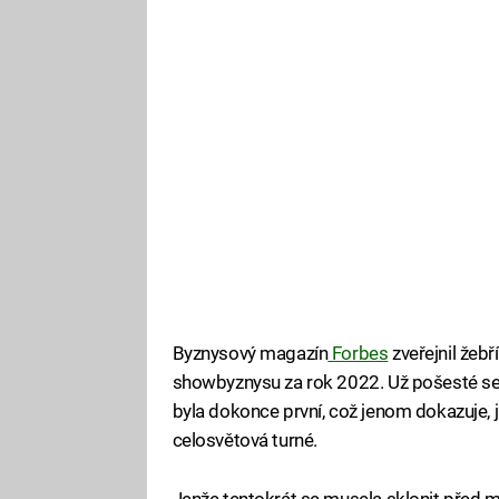
Byznysový magazín
Forbes
zveřejnil žebří
showbyznysu za rok 2022. Už pošesté se 
byla dokonce první, což jenom dokazuje, 
celosvětová turné.
Jenže tentokrát se musela sklonit před muz