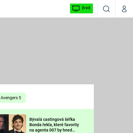
ŽIVĚ
Vyhledávání
Můj p
Prima+
É
CNN Prima NEWS
E
Prima FRESH
ŠÍ
Prima LIVING
E
Prima Ženy
Avengers 5
Prima LAJK
Bývalá castingová šéfka
OOL
Bonda řekla, které favority
Sledujte nás
na agenta 007 by hned