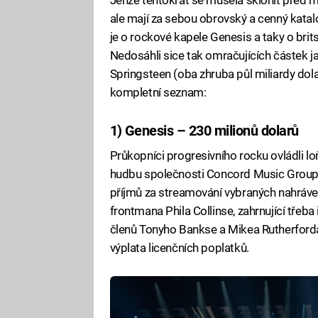
ale mají za sebou obrovský a cenný katalo
je o rockové kapele Genesis a taky o bri
Nedosáhli sice tak omračujících částek j
Springsteen (oba zhruba půl miliardy dolar
kompletní seznam:
1) Genesis – 230 milionů dolarů
Průkopníci progresivního rocku ovládli l
hudbu společnosti Concord Music Group.
příjmů za streamování vybraných nahrávek,
frontmana Phila Collinse, zahrnující třeba i
členů Tonyho Bankse a Mikea Rutherforda. 
výplata licenčních poplatků.