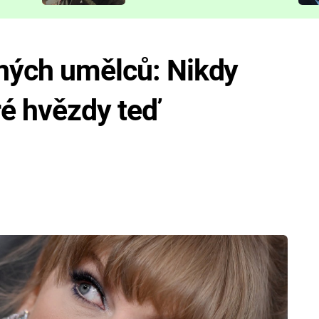
představit
ených umělců: Nikdy
ré hvězdy teď