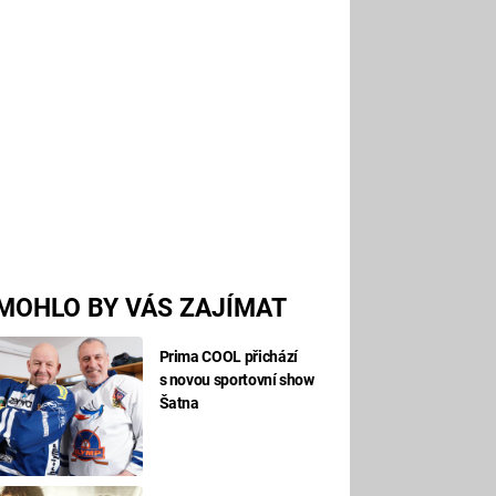
MOHLO BY VÁS ZAJÍMAT
Prima COOL přichází
s novou sportovní show
Šatna