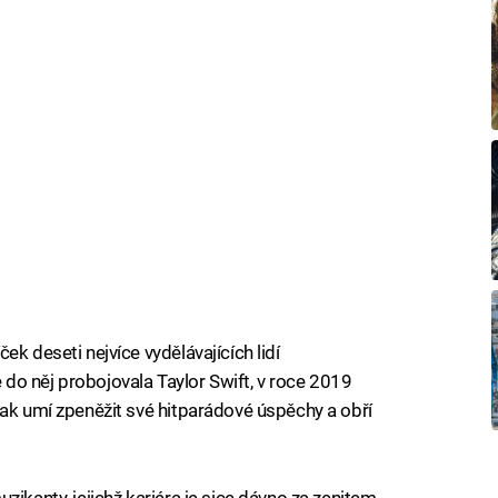
ček deseti nejvíce vydělávajících lidí
do něj probojovala Taylor Swift, v roce 2019
jak umí zpeněžit své hitparádové úspěchy a obří
ikanty, jejichž kariéra je sice dávno za zenitem,