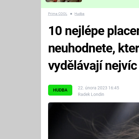
Které děsivé pecky vám
nejvíc zvednou tep?
Prima COOL
■
Hudba
10 nejlépe plac
neuhodnete, kte
vydělávají nejvíc
22. února 2023 16:45
HUDBA
Radek Londin