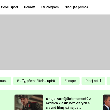
Cool Esport
Pořady
TV Program
Sledujte prima+
Hry
Zábava
MAFIA
ZÁBAVN
GALERI
GTA 6
NEJLEP
KINGDOM
KOMEDI
COME:
DELIVERANCE
CHUCK
House
Buffy, přemožitelka upírů
Escape
Plnej kotel
NORRIS
ESPORT
6 nejbizarnějších momentů z
DEADP
akčních klasik, bez kterých si
slavné filmy už nejde