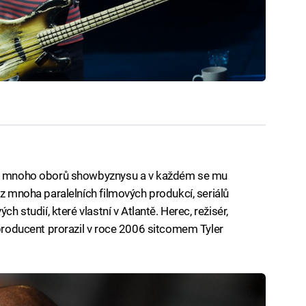
uje mnoho oborů showbyznysu a v každém se mu
 z mnoha paralelních filmových produkcí, seriálů
ch studií, které vlastní v Atlantě. Herec, režisér,
 producent prorazil v roce 2006 sitcomem Tyler