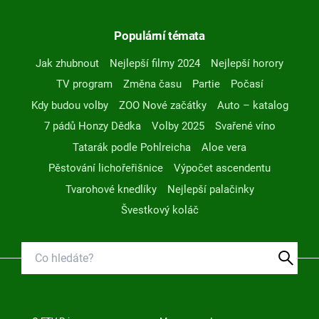
Populární témata
Jak zhubnout
Nejlepší filmy 2024
Nejlepší horory
TV program
Změna času
Partie
Počasí
Kdy budou volby
ZOO Nové začátky
Auto – katalog
7 pádů Honzy Dědka
Volby 2025
Svařené víno
Tatarák podle Pohlreicha
Aloe vera
Pěstování lichořeřišnice
Výpočet ascendentu
Tvarohové knedlíky
Nejlepší palačinky
Švestkový koláč