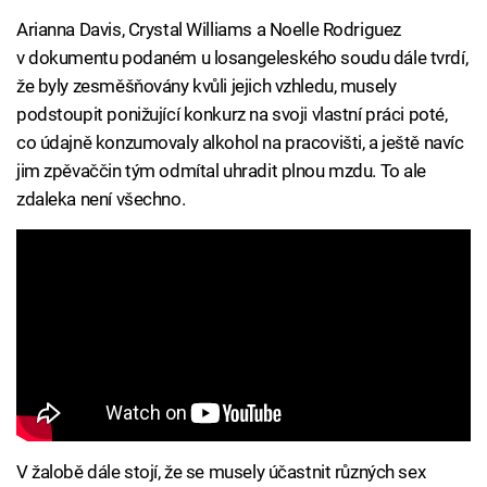
Arianna Davis, Crystal Williams a Noelle Rodriguez
v dokumentu podaném u losangeleského soudu dále tvrdí,
že byly zesměšňovány kvůli jejich vzhledu, musely
podstoupit ponižující konkurz na svoji vlastní práci poté,
co údajně konzumovaly alkohol na pracovišti, a ještě navíc
jim zpěvaččin tým odmítal uhradit plnou mzdu. To ale
zdaleka není všechno.
V žalobě dále stojí, že se musely účastnit různých sex