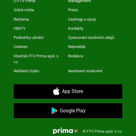
O FTV Prima
Management
Volná místa
Press
Reklama
Castingy a výzvy
HbbTV
Kontakty
Podmínky užívání
Zpracování osobních údajů
Cookies
Nápověda
Vlastník FTV Prima spol. s
Redakce
r.o.
Nahlásit chybu
Nastavení soukromí
App Store
Google Play
© FTV Prima spol. s r.o.