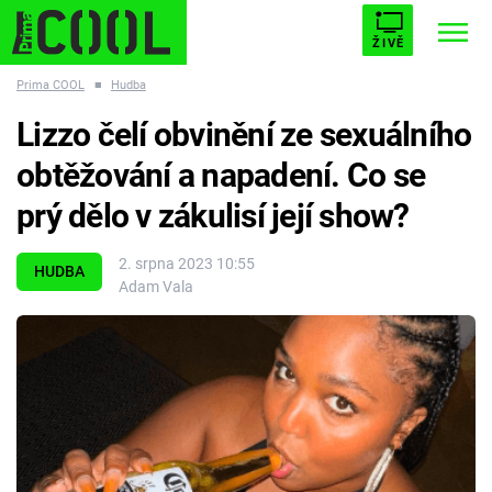
ŽIVĚ
Prima COOL
■
Hudba
STARHOUSE
BUFFY, PŘEMOŽITELKA UPÍRŮ
Trendy:
Lizzo čelí obvinění ze sexuálního
ESCAPE
PLNEJ KOTEL
AVENGERS 5
obtěžování a napadení. Co se
prý dělo v zákulisí její show?
2. srpna 2023 10:55
HUDBA
Adam Vala
Témata
Filmy
Seriály
Hry