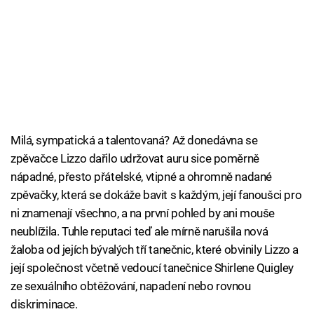
Milá, sympatická a talentovaná? Až donedávna se
zpěvačce Lizzo dařilo udržovat auru sice poměrně
nápadné, přesto přátelské, vtipné a ohromně nadané
zpěvačky, která se dokáže bavit s každým, její fanoušci pro
ni znamenají všechno, a na první pohled by ani mouše
neublížila. Tuhle reputaci teď ale mírně narušila nová
žaloba od jejích bývalých tří tanečnic, které obvinily Lizzo a
její společnost včetně vedoucí tanečnice Shirlene Quigley
ze sexuálního obtěžování, napadení nebo rovnou
diskriminace.