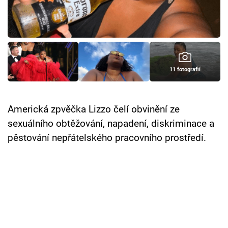
Cool Esport
Pořady
TV Program
11 fotografií
Sledujte prima+
Americká zpvěčka Lizzo čelí obvinění ze
Přihlášení
sexuálního obtěžování, napadení, diskriminace a
pěstování nepřátelského pracovního prostředí.
Sledujte nás