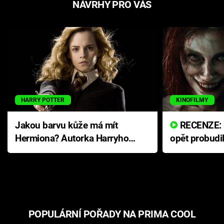
NÁVRHY PRO VÁS
HARRY POTTER
KINOFILMY
Jakou barvu kůže má mít
RECENZE: Smrtelné zlo se
Hermiona? Autorka Harryho
opět probudi
Pottera přišla s ráznou
přichází s n
odpovědí
hororovou n
POPULÁRNÍ POŘADY NA PRIMA COOL