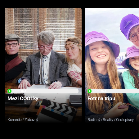
PŘEHRÁT
PŘEHRÁT
Mezi COOLky
Fotr na tripu
Komedie / Zábavný
Rodinný / Reality / Cestopisný