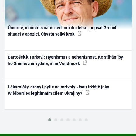
Úmorné, ministři s námi nechodí do debat, popsal Grolich
situaci v opozici. Chystá velký krok
Bartošek k Turkovi: Hyenismus a nehoráznost. Ke stíhání by
ho Sněmovna vydala, míní Vondráček
Lékárničky, drony i pytle na mrtvoly: Jsou tržiště jako
Wildberries legitimním cílem Ukrajiny?