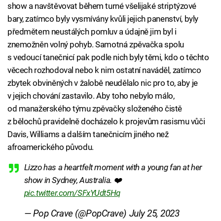
show a navštěvovat během turné všelijaké striptýzové
bary, zatímco byly vysmívány kvůli jejich panenství, byly
předmětem neustálých pomluv a údajně jim byl i
znemožněn volný pohyb. Samotná zpěvačka spolu
s vedoucí tanečnicí pak podle nich byly těmi, kdo o těchto
věcech rozhodoval nebo k nim ostatní naváděl, zatímco
zbytek obviněných v žalobě neudělalo nic pro to, aby je
v jejich chování zastavilo. Aby toho nebylo málo,
od manažerského týmu zpěvačky složeného čistě
z bělochů pravidelně docházelo k projevům rasismu vůči
Davis, Williams a dalším tanečnicím jiného než
afroamerického původu.
Lizzo has a heartfelt moment with a young fan at her
show in Sydney, Australia. ❤️
pic.twitter.com/SFxYUdt5Hq
— Pop Crave (@PopCrave)
July 25, 2023