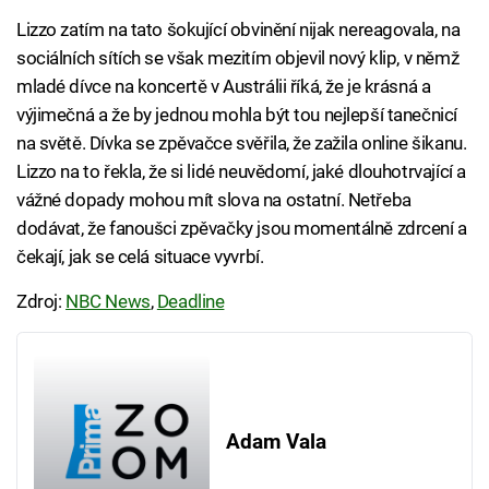
Lizzo zatím na tato šokující obvinění nijak nereagovala, na
sociálních sítích se však mezitím objevil nový klip, v němž
mladé dívce na koncertě v Austrálii říká, že je krásná a
výjimečná a že by jednou mohla být tou nejlepší tanečnicí
na světě. Dívka se zpěvačce svěřila, že zažila online šikanu.
Lizzo na to řekla, že si lidé neuvědomí, jaké dlouhotrvající a
vážné dopady mohou mít slova na ostatní. Netřeba
dodávat, že fanoušci zpěvačky jsou momentálně zdrcení a
čekají, jak se celá situace vyvrbí.
Zdroj:
NBC News
,
Deadline
Adam Vala