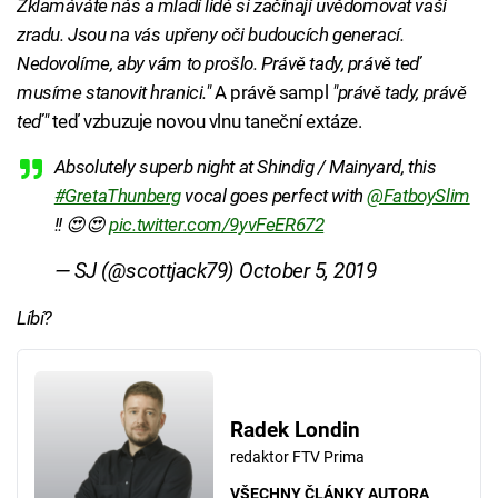
Zklamáváte nás a mladí lidé si začínají uvědomovat vaši
zradu. Jsou na vás upřeny oči budoucích generací.
Nedovolíme, aby vám to prošlo. Právě tady, právě teď
musíme stanovit hranici."
A právě sampl
"právě tady, právě
teď"
teď vzbuzuje novou vlnu taneční extáze.
Absolutely superb night at Shindig / Mainyard, this
#GretaThunberg
vocal goes perfect with
@FatboySlim
!! 😍😍
pic.twitter.com/9yvFeER672
— SJ (@scottjack79)
October 5, 2019
Líbí?
Radek Londin
redaktor FTV Prima
VŠECHNY ČLÁNKY AUTORA