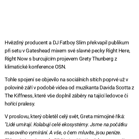
Hvězdný producent a DJ Fatboy Slim překvapil publikum
při setu v Gateshead mixem své slavné pecky Right Here,
Right Now s burcujícím projevem Grety Thunberg z
klimatické konference OSN.
Tohle spojení se objevilo na sociálních sítích poprvé už v
polovině září v podobě videa od muzikanta Davida Scotta z
The Kiffness, které vše doplnil záběry na tající ledovce či
hořící pralesy.
V proslovu, který obletěl celý svět, Greta mimojiné říká:
"Lidé umírají. Kolabují celé ekosystémy. Jsme na počátku
masového vymírání. A vše, o čem mluvíte, jsou peníze.