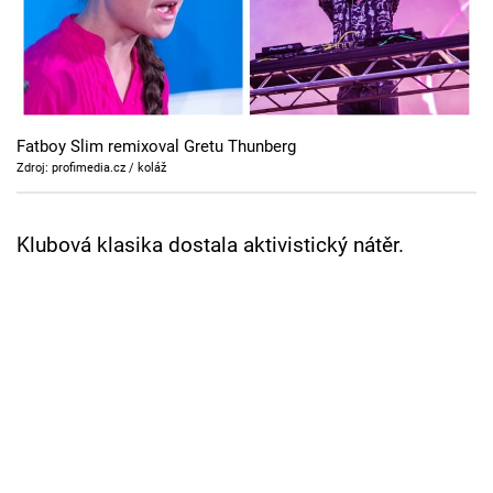
Cool Esport
Pořady
TV Program
Fatboy Slim remixoval Gretu Thunberg
Zdroj: profimedia.cz / koláž
Sledujte prima+
Klubová klasika dostala aktivistický nátěr.
Přihlášení
Sledujte nás