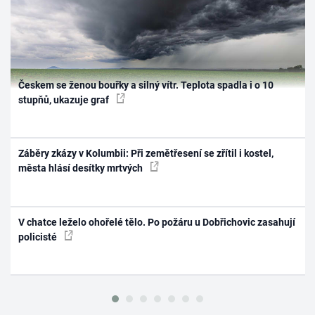
Českem se ženou bouřky a silný vítr. Teplota spadla i o 10
stupňů, ukazuje graf
Záběry zkázy v Kolumbii: Při zemětřesení se zřítil i kostel,
města hlásí desítky mrtvých
V chatce leželo ohořelé tělo. Po požáru u Dobřichovic zasahují
policisté