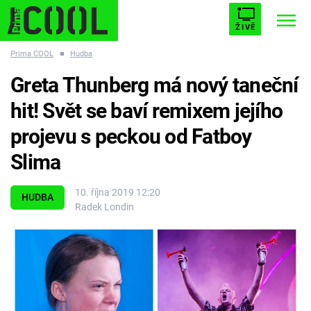
ŽIVĚ
Prima COOL
■
Hudba
STARHOUSE
BUFFY, PŘEMOŽITELKA UPÍRŮ
Trendy:
Greta Thunberg má nový taneční
ESCAPE
PLNEJ KOTEL
AVENGERS 5
hit! Svět se baví remixem jejího
projevu s peckou od Fatboy
Slima
Témata
10. října 2019 12:20
HUDBA
Radek Londin
Filmy
Seriály
Hry