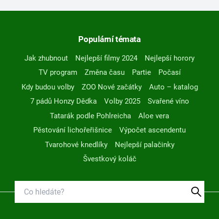
Populární témata
Jak zhubnout
Nejlepší filmy 2024
Nejlepší horory
TV program
Změna času
Partie
Počasí
Kdy budou volby
ZOO Nové začátky
Auto – katalog
7 pádů Honzy Dědka
Volby 2025
Svařené víno
Tatarák podle Pohlreicha
Aloe vera
Pěstování lichořeřišnice
Výpočet ascendentu
Tvarohové knedlíky
Nejlepší palačinky
Švestkový koláč