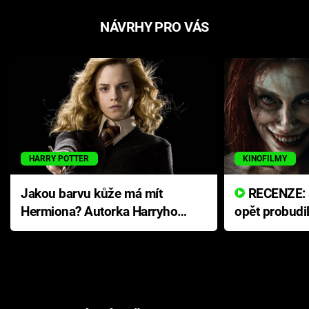
NÁVRHY PRO VÁS
HARRY POTTER
KINOFILMY
Jakou barvu kůže má mít
RECENZE: Smrtelné zlo se
Hermiona? Autorka Harryho
opět probudi
Pottera přišla s ráznou
přichází s n
odpovědí
hororovou n