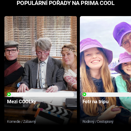
POPULÁRNÍ POŘADY NA PRIMA COOL
PŘEHRÁT
PŘEHRÁT
Mezi COOLky
Fotr na tripu
Komedie / Zábavný
Rodinný / Cestopisný