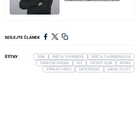
SDÍLEJTE ČLÁNEK
ŠTÍTKY
OSN
GRETA THUNBERG
GRETA THUNBERGOVÁ
TANEČNÍ HUDBA
HIT
FATBOY SLIM
REMIX
VIRÁLNÍ VIDEO
GATESHEAD
DAVID SCOTT