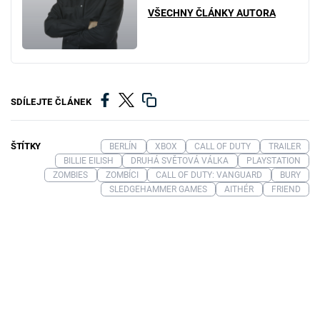
VŠECHNY ČLÁNKY AUTORA
SDÍLEJTE ČLÁNEK
ŠTÍTKY
BERLÍN
XBOX
CALL OF DUTY
TRAILER
BILLIE EILISH
DRUHÁ SVĚTOVÁ VÁLKA
PLAYSTATION
ZOMBIES
ZOMBÍCI
CALL OF DUTY: VANGUARD
BURY
SLEDGEHAMMER GAMES
AITHÉR
FRIEND