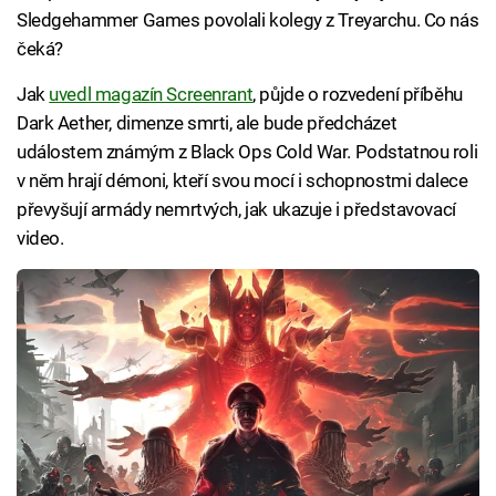
Sledgehammer Games povolali kolegy z Treyarchu. Co nás
čeká?
Jak
uvedl magazín Screenrant
, půjde o rozvedení příběhu
Dark Aether, dimenze smrti, ale bude předcházet
událostem známým z Black Ops Cold War. Podstatnou roli
v něm hrají démoni, kteří svou mocí i schopnostmi dalece
převyšují armády nemrtvých, jak ukazuje i představovací
video.