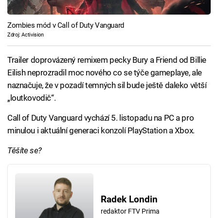
Zombies mód v Call of Duty Vanguard
Zdroj: Activision
Trailer doprovázený remixem pecky Bury a Friend od Billie
Eilish neprozradil moc nového co se týče gameplaye, ale
naznačuje, že v pozadí temných sil bude ještě daleko větší
„loutkovodič“.
Call of Duty Vanguard vychází 5. listopadu na PC a pro
minulou i aktuální generaci konzolí PlayStation a Xbox.
Těšíte se?
Radek Londin
redaktor FTV Prima