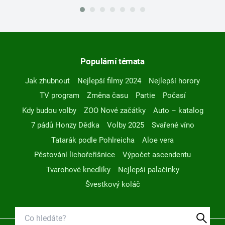
Populární témata
Jak zhubnout
Nejlepší filmy 2024
Nejlepší horory
TV program
Změna času
Partie
Počasí
Kdy budou volby
ZOO Nové začátky
Auto – katalog
7 pádů Honzy Dědka
Volby 2025
Svařené víno
Tatarák podle Pohlreicha
Aloe vera
Pěstování lichořeřišnice
Výpočet ascendentu
Tvarohové knedlíky
Nejlepší palačinky
Švestkový koláč