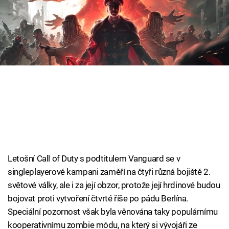
Cool Esport
Pořady
TV Program
Sledujte prima+
Přihlášení
Sledujte nás
Letošní Call of Duty s podtitulem Vanguard se v
singleplayerové kampani zaměří na čtyři různá bojiště 2.
světové války, ale i za její obzor, protože její hrdinové budou
bojovat proti vytvoření čtvrté říše po pádu Berlína.
Speciální pozornost však byla věnována taky populárnímu
kooperativnímu zombie módu, na který si vývojáři ze