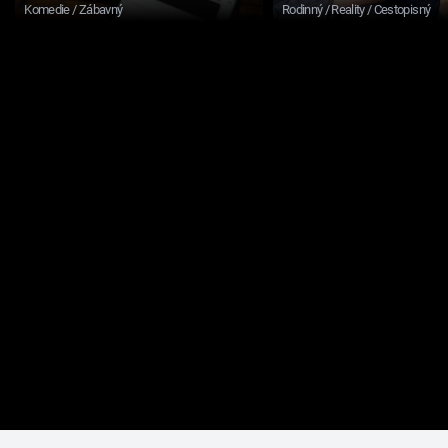
Komedie / Zábavný
Rodinný / Reality / Cestopisný