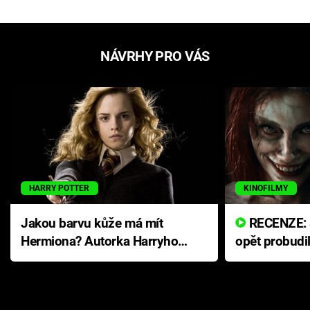
NÁVRHY PRO VÁS
HARRY POTTER
KINOFILMY
Jakou barvu kůže má mít
RECENZE: Smrtelné zlo se
Hermiona? Autorka Harryho
opět probudi
Pottera přišla s ráznou
přichází s n
odpovědí
hororovou n