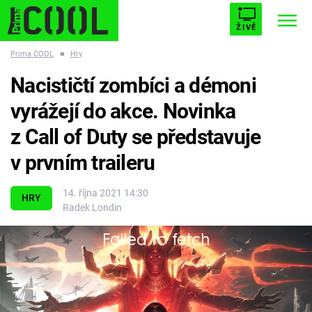
ŽIVĚ
Prima COOL
■
Hry
STARHOUSE
BUFFY, PŘEMOŽITELKA UPÍRŮ
Trendy:
Nacističtí zombíci a démoni
ESCAPE
PLNEJ KOTEL
AVENGERS 5
vyrážejí do akce. Novinka
z Call of Duty se představuje
v prvním traileru
Témata
14. října 2021 14:30
HRY
Radek Londin
Filmy
Failed to fetch
Úkol zněl jasně: zastavit armádu nemrtvých za
Seriály
jakoukoli cenu!
Hry