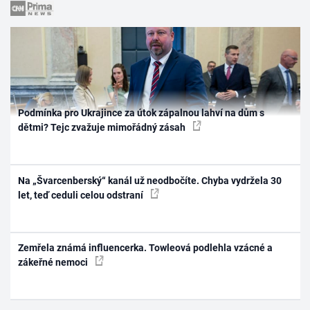
Podmínka pro Ukrajince za útok zápalnou lahví na dům s
dětmi? Tejc zvažuje mimořádný zásah
Na „Švarcenberský“ kanál už neodbočíte. Chyba vydržela 30
let, teď ceduli celou odstraní
Zemřela známá influencerka. Towleová podlehla vzácné a
zákeřné nemoci