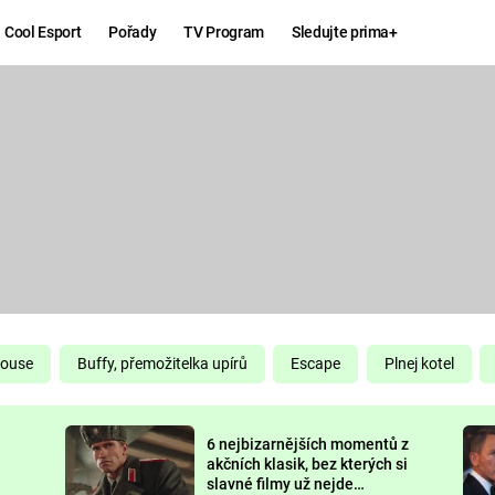
Cool Esport
Pořady
TV Program
Sledujte prima+
Hry
Zábava
MAFIA
ZÁBAVN
GALERI
GTA 6
NEJLEP
KINGDOM
KOMEDI
COME:
DELIVERANCE
CHUCK
House
Buffy, přemožitelka upírů
Escape
Plnej kotel
NORRIS
ESPORT
6 nejbizarnějších momentů z
DEADP
akčních klasik, bez kterých si
slavné filmy už nejde