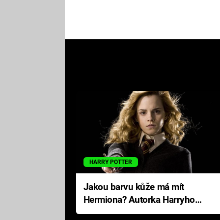
HARRY POTTER
Jakou barvu kůže má mít
Hermiona? Autorka Harryho
Pottera přišla s ráznou