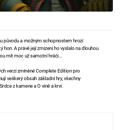
nému původu a možným schopnostem hrozí
ý hon. A právě její zmizení ho vyslalo na dlouhou
ou mít moc už samotní hráči...
ových verzí zmíněné Complete Edition pro
ují veškerý obsah základní hry, všechny
Srdce z kamene a O víně a krvi.