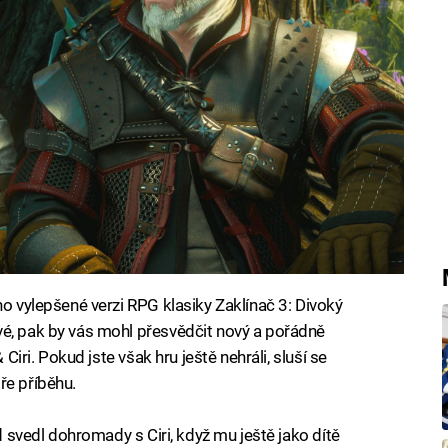
no vylepšené verzi RPG klasiky Zaklínač 3: Divoký
vé, pak by vás mohl přesvědčit nový a pořádně
 Ciri. Pokud jste však hru ještě nehráli, sluší se
ře příběhu.
ud svedl dohromady s Ciri, když mu ještě jako dítě