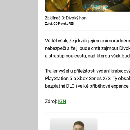
Zaklínač 3: Divoký hon
Zdroj: CD Projekt RED
Věděl však, že ji kvůli jejímu mimořád
nebezpečí a že ji bude chtít zajmout Divok
a strastiplnou cestu, nad kterou však bud
Trailer vyšel u příležitosti vydání krabic
PlayStation 5 a Xbox Series X/S. Ty obsah
bezplatné DLC i velké příběhové expance 
Zdroj:
IGN