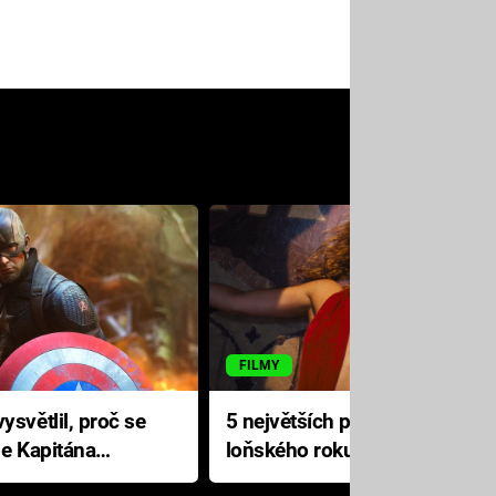
FILMY
ysvětlil, proč se
5 největších propadáků
le Kapitána
loňského roku: Disney na
jediné katastrofě prodělal 200