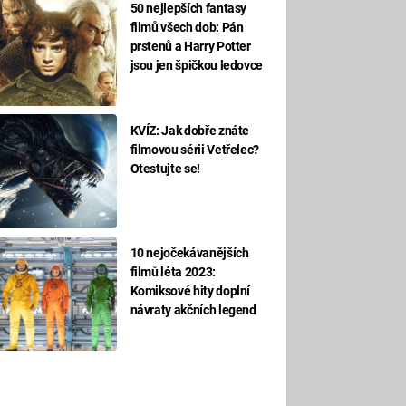
50 nejlepších fantasy
filmů všech dob: Pán
prstenů a Harry Potter
jsou jen špičkou ledovce
KVÍZ: Jak dobře znáte
filmovou sérii Vetřelec?
Otestujte se!
10 nejočekávanějších
filmů léta 2023:
Komiksové hity doplní
návraty akčních legend