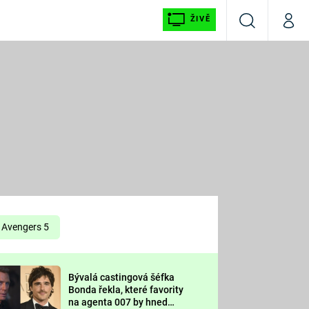
ŽIVĚ
Vyhledávání
Můj p
Prima+
É
CNN Prima NEWS
E
Prima FRESH
ŠÍ
Prima LIVING
E
Prima Ženy
Avengers 5
Prima LAJK
Bývalá castingová šéfka
OOL
Bonda řekla, které favority
Sledujte nás
na agenta 007 by hned