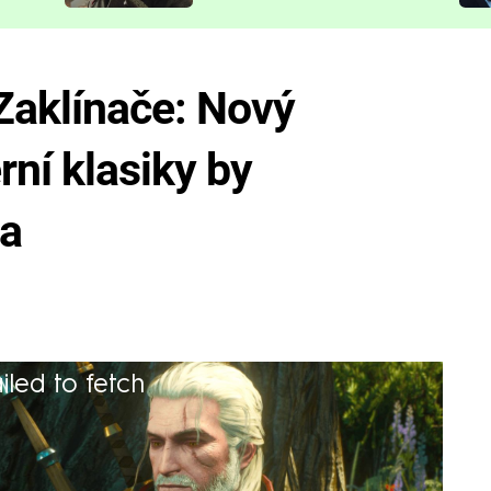
představit
Zaklínače: Nový
erní klasiky by
ta
iled to fetch
ilné jsou postavy i příběh třetího