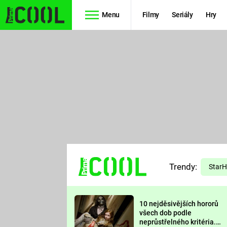
Menu
Filmy
Seriály
Hry
Seriály
Filmy
SIMPSONOVI
STAR WARS
HVĚZDNÁ
AVENGERS
BRÁNA
RYCHLE A
TEORIE
ZBĚSILE 10
Trendy:
VELKÉHO
Star
PREDÁTOR
TŘESKU
10 nejděsivějších hororů
FUTURAMA
všech dob podle
neprůstřelného kritéria.