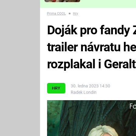
Které děsivé pecky vám
nejvíc zvednou tep?
Prima COOL
■
Hry
Doják pro fandy 
trailer návratu h
rozplakal i Geral
30. ledna 2023 14:30
HRY
Radek Londin
Fa
Nové video jenom potvrzuje, jak s
Zaklínače.