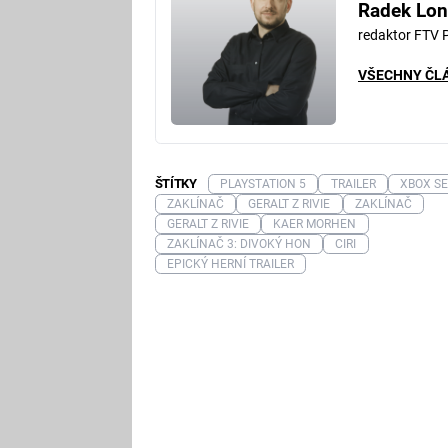
Radek Lon
redaktor FTV 
VŠECHNY ČL
ŠTÍTKY
PLAYSTATION 5
TRAILER
XBOX SE
ZAKLÍNAČ
GERALT Z RIVIE
ZAKLÍNAČ
GERALT Z RIVIE
KAER MORHEN
ZAKLÍNAČ 3: DIVOKÝ HON
CIRI
EPICKÝ HERNÍ TRAILER