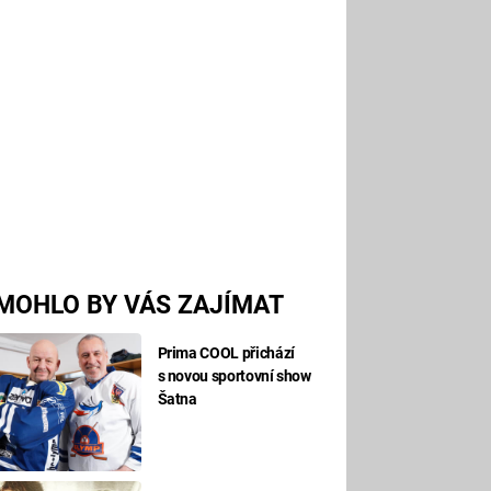
MOHLO BY VÁS ZAJÍMAT
Prima COOL přichází
s novou sportovní show
Šatna