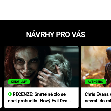
NÁVRHY PRO VÁS
KINOFILMY
AVENGERS
RECENZE: Smrtelné zlo se
Chris Evans v
opět probudilo. Nový Evil Dead
nevrátí do ro
přichází s neodolatelnou
Ameriky