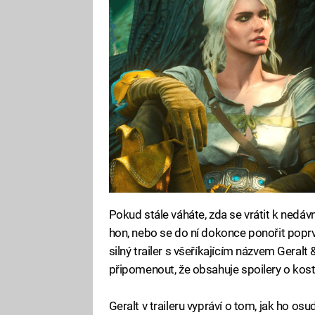
Pokud stále váháte, zda se vrátit k nedáv
hon, nebo se do ní dokonce ponořit popr
silný trailer s všeříkajícím názvem Geralt &
připomenout, že obsahuje spoilery o kost
Geralt v traileru vypráví o tom, jak ho os