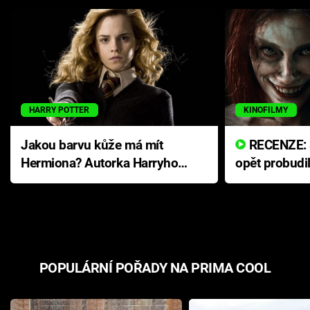
HARRY POTTER
KINOFILMY
Jakou barvu kůže má mít
RECENZE: Smrtelné zlo se
Hermiona? Autorka Harryho
opět probudi
Pottera přišla s ráznou
přichází s n
odpovědí
hororovou n
POPULÁRNÍ POŘADY NA PRIMA COOL