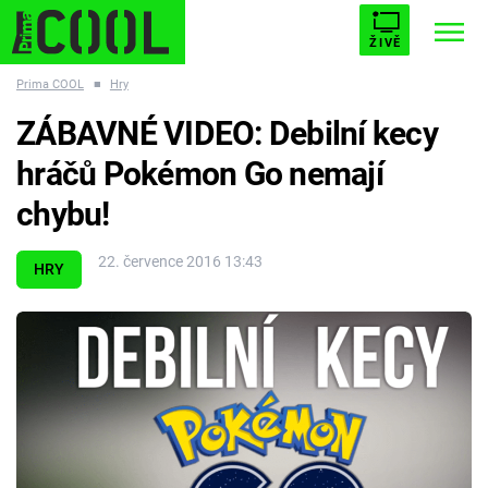
ŽIVĚ
Prima COOL
■
Hry
STARHOUSE
BUFFY, PŘEMOŽITELKA UPÍRŮ
Trendy:
ZÁBAVNÉ VIDEO: Debilní kecy
ESCAPE
PLNEJ KOTEL
AVENGERS 5
hráčů Pokémon Go nemají
chybu!
22. července 2016 13:43
HRY
Témata
Filmy
Seriály
Hry