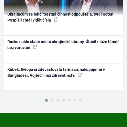
Ukrajincům se lehčí trestná činnost odpouštěla, tvrdí Koten.
Pospíšil chtěl vidět čísla
Rusko našlo slabé místo ukrajinské obrany. Útočit může téměř
bez varování
Kubek: Evropa si zdevastovala farmacii, nakupujeme v
Bangladéši. Vojtěch ničí zdravotnictví