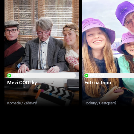
PŘEHRÁT
PŘEHRÁT
Mezi COOLky
Fotr na tripu
Komedie / Zábavný
Rodinný / Cestopisný