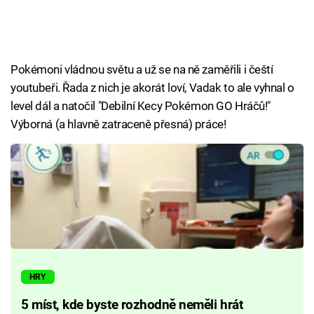
Pokémoni vládnou světu a už se na ně zaměřili i čeští
youtubeři. Řada z nich je akorát loví, Vadak to ale vyhnal o
level dál a natočil "Debilní Kecy Pokémon GO Hráčů!"
Výborná (a hlavně zatraceně přesná) práce!
HRY
5 míst, kde byste rozhodně neměli hrát