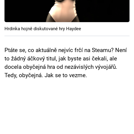
Cool Esport
Pořady
Hrdinka hojně diskutované hry Haydee
TV Program
Sledujte prima+
Ptáte se, co aktuálně nejvíc frčí na Steamu? Není
to žádný áčkový titul, jak byste asi čekali, ale
docela obyčejná hra od nezávislých vývojářů.
Přihlášení
Tedy, obyčejná. Jak se to vezme.
Sledujte nás