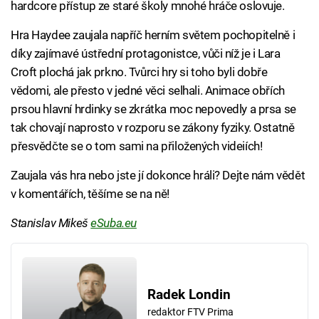
hardcore přístup ze staré školy mnohé hráče oslovuje.
Hra Haydee zaujala napříč herním světem pochopitelně i
díky zajímavé ústřední protagonistce, vůči níž je i Lara
Croft plochá jak prkno. Tvůrci hry si toho byli dobře
vědomi, ale přesto v jedné věci selhali. Animace obřích
prsou hlavní hrdinky se zkrátka moc nepovedly a prsa se
tak chovají naprosto v rozporu se zákony fyziky. Ostatně
přesvědčte se o tom sami na přiložených videiích!
Zaujala vás hra nebo jste jí dokonce hráli? Dejte nám vědět
v komentářích, těšíme se na ně!
Stanislav Mikeš
eSuba.eu
Radek Londin
redaktor FTV Prima