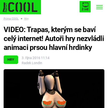
ŽIVĚ
Prima COOL
■
Hry
STARHOUSE
BUFFY, PŘEMOŽITELKA UPÍRŮ
Trendy:
VIDEO: Trapas, kterým se baví
ESCAPE
PLNEJ KOTEL
AVENGERS 5
celý internet! Autoři hry nezvládli
animaci prsou hlavní hrdinky
3. října 2016 11:14
HRY
Radek Londin
Témata
Filmy
Seriály
Hry