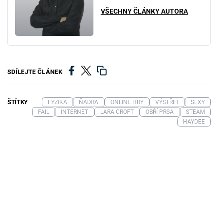
VŠECHNY ČLÁNKY AUTORA
SDÍLEJTE ČLÁNEK
ŠTÍTKY
FYZIKA
ŇADRA
ONLINE HRY
VÝSTŘIH
SEXY
FAIL
INTERNET
LARA CROFT
OBŘÍ PRSA
STEAM
HAYDEE