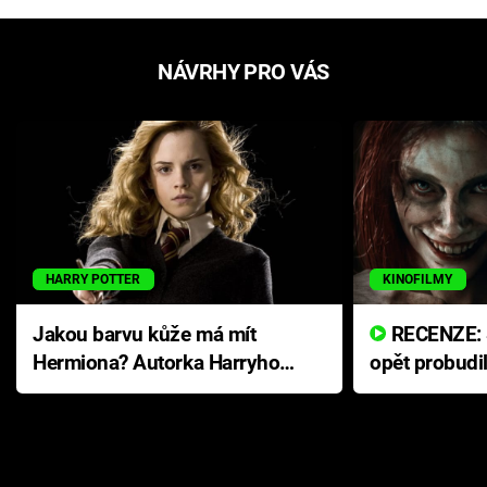
NÁVRHY PRO VÁS
HARRY POTTER
KINOFILMY
Jakou barvu kůže má mít
RECENZE: Smrtelné zlo se
Hermiona? Autorka Harryho
opět probudi
Pottera přišla s ráznou
přichází s n
odpovědí
hororovou n