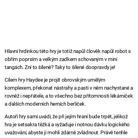
Hlavní hrdinkou této hry je totiž napůl člověk napůl robot s
obřím poprsím a velkým zadkem schovaným v mini
tangách. Zní to šíleně? Taky to šílené doopravdy je!
Cílem hry Haydee je projít obrovským umělým
komplexem, překonat nástrahy a pasti v něm nachystané a
rovněž i nepřátele, a to všechno bez přítomnosti lékárniček
a dalších moderních herních berliček.
Autoři hry sami uvádí, že při jejím hraní bude trpět, jelikož
hra je setsakra těžká a vyžaduje i notnou dávku logického
uvažování, abyste ji mohli zdárně zvládnout. Právě tenhle