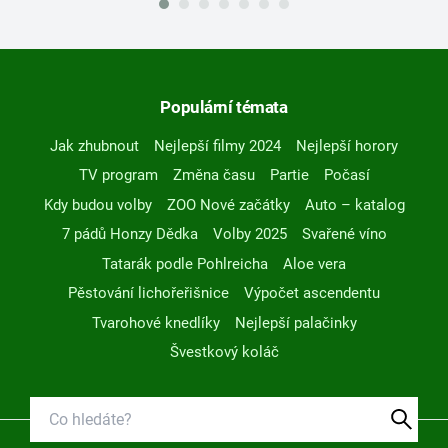
Populární témata
Jak zhubnout
Nejlepší filmy 2024
Nejlepší horory
TV program
Změna času
Partie
Počasí
Kdy budou volby
ZOO Nové začátky
Auto – katalog
7 pádů Honzy Dědka
Volby 2025
Svařené víno
Tatarák podle Pohlreicha
Aloe vera
Pěstování lichořeřišnice
Výpočet ascendentu
Tvarohové knedlíky
Nejlepší palačinky
Švestkový koláč