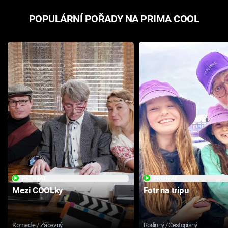
POPULÁRNÍ POŘADY NA PRIMA COOL
PŘEHRÁT
PŘEHRÁT
Mezi COOLky
Fotr na tripu
Komedie / Zábavný
Rodinný / Cestopisný