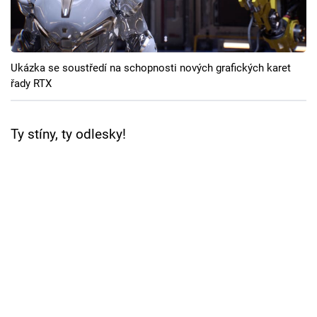
Cool Esport
Pořady
Ukázka se soustředí na schopnosti nových grafických karet
TV Program
řady RTX
Sledujte prima+
Ty stíny, ty odlesky!
Přihlášení
Sledujte nás