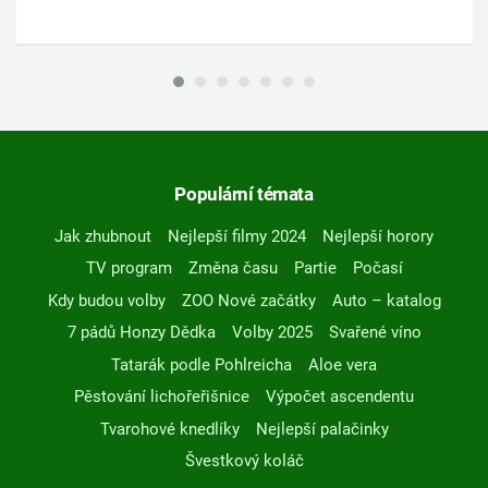
Populární témata
Jak zhubnout
Nejlepší filmy 2024
Nejlepší horory
TV program
Změna času
Partie
Počasí
Kdy budou volby
ZOO Nové začátky
Auto – katalog
7 pádů Honzy Dědka
Volby 2025
Svařené víno
Tatarák podle Pohlreicha
Aloe vera
Pěstování lichořeřišnice
Výpočet ascendentu
Tvarohové knedlíky
Nejlepší palačinky
Švestkový koláč