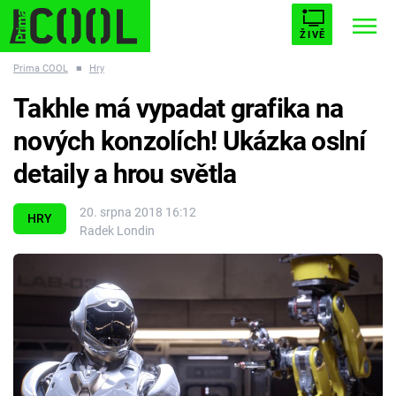
ŽIVĚ
Prima COOL
■
Hry
STARHOUSE
BUFFY, PŘEMOŽITELKA UPÍRŮ
Trendy:
Takhle má vypadat grafika na
ESCAPE
PLNEJ KOTEL
AVENGERS 5
nových konzolích! Ukázka oslní
detaily a hrou světla
20. srpna 2018 16:12
HRY
Radek Londin
Témata
Filmy
Seriály
Hry