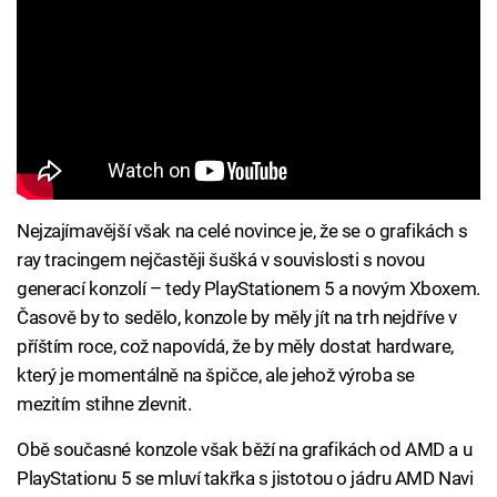
Nejzajímavější však na celé novince je, že se o grafikách s
ray tracingem nejčastěji šušká v souvislosti s novou
generací konzolí – tedy PlayStationem 5 a novým Xboxem.
Časově by to sedělo, konzole by měly jít na trh nejdříve v
příštím roce, což napovídá, že by měly dostat hardware,
který je momentálně na špičce, ale jehož výroba se
mezitím stihne zlevnit.
Obě současné konzole však běží na grafikách od AMD a u
PlayStationu 5 se mluví takřka s jistotou o jádru AMD Navi