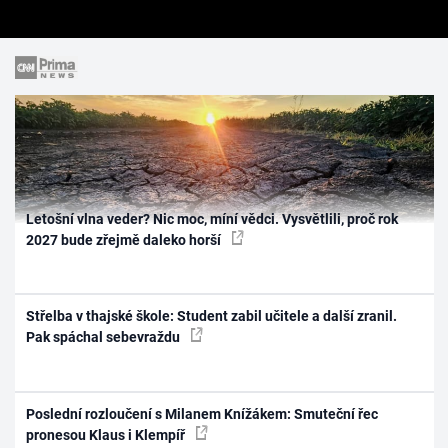
Letošní vlna veder? Nic moc, míní vědci. Vysvětlili, proč rok
2027 bude zřejmě daleko horší
Střelba v thajské škole: Student zabil učitele a další zranil.
Pak spáchal sebevraždu
Poslední rozloučení s Milanem Knížákem: Smuteční řec
pronesou Klaus i Klempíř