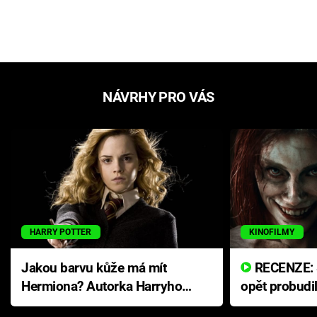
NÁVRHY PRO VÁS
HARRY POTTER
KINOFILMY
Jakou barvu kůže má mít
RECENZE: Smrtelné zlo se
Hermiona? Autorka Harryho
opět probudi
Pottera přišla s ráznou
přichází s n