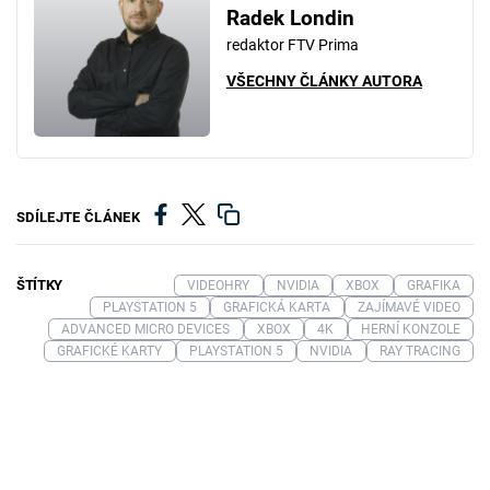
Radek Londin
redaktor FTV Prima
VŠECHNY ČLÁNKY AUTORA
SDÍLEJTE ČLÁNEK
ŠTÍTKY
VIDEOHRY
NVIDIA
XBOX
GRAFIKA
PLAYSTATION 5
GRAFICKÁ KARTA
ZAJÍMAVÉ VIDEO
ADVANCED MICRO DEVICES
XBOX
4K
HERNÍ KONZOLE
GRAFICKÉ KARTY
PLAYSTATION 5
NVIDIA
RAY TRACING