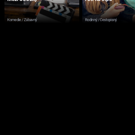
Komedie / Zábavný
Rodinný / Cestopisný