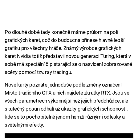
Po dlouhé době tady konečně máme průlom na poli
grafických karet, což do budoucna přinese hlavně lepší
grafiku pro všechny hráče. Známý výrobce grafických
karet Nvidia totiž představil novou generaci Turing, která v
sobě má speciální čip starající se o nasvícení zobrazované
scény pomocí tzv. ray tracingu.
Nové karty poznáte jednoduše podle změny označení.
Místo tradičního GTX u nich najdete zkratky RTX. Jsou ve
všech parametrech výkonnější než jejich předchůdce, ale
skutečný posun odhalí až ukázky grafických schopností,
kde se to pochopitelně jenom hemží různými odlesky a
světelnými efekty.