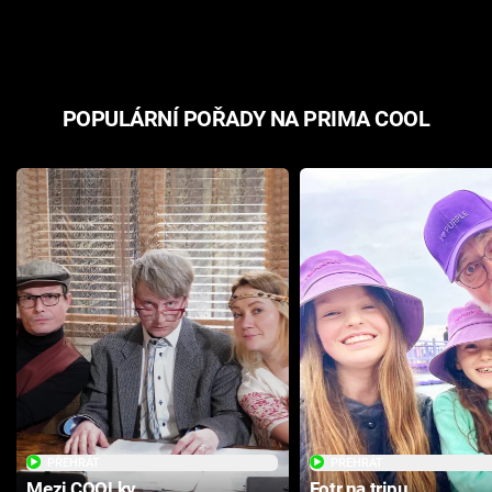
odpovědí
hororovou n
POPULÁRNÍ POŘADY NA PRIMA COOL
PŘEHRÁT
PŘEHRÁT
Mezi COOLky
Fotr na tripu