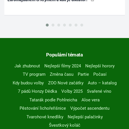
Populární témata
Jak zhubnout
Nejlepší filmy 2024
Nejlepší horory
TV program
Změna času
Partie
Počasí
Kdy budou volby
ZOO Nové začátky
Auto – katalog
7 pádů Honzy Dědka
Volby 2025
Svařené víno
Tatarák podle Pohlreicha
Aloe vera
Pěstování lichořeřišnice
Výpočet ascendentu
Tvarohové knedlíky
Nejlepší palačinky
Švestkový koláč