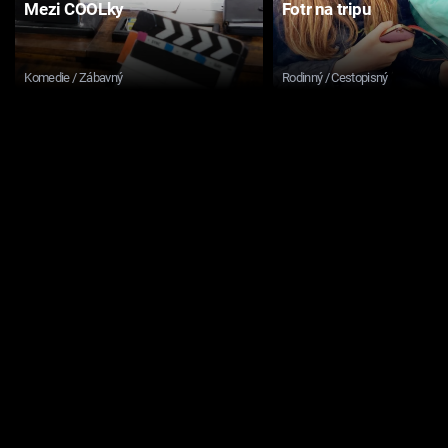
Mezi COOLky
Fotr na tripu
Komedie / Zábavný
Rodinný / Cestopisný