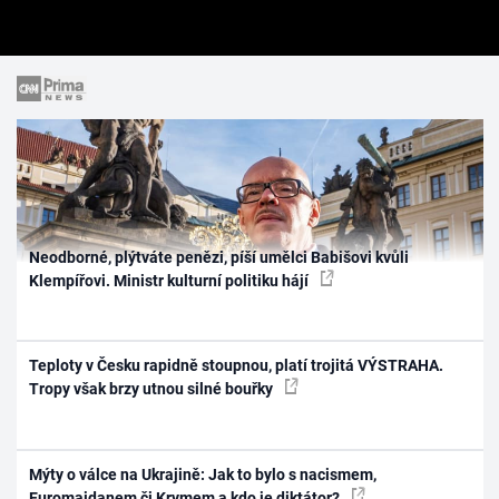
Neodborné, plýtváte penězi, píší umělci Babišovi kvůli
Klempířovi. Ministr kulturní politiku hájí
Teploty v Česku rapidně stoupnou, platí trojitá VÝSTRAHA.
Tropy však brzy utnou silné bouřky
Mýty o válce na Ukrajině: Jak to bylo s nacismem,
Euromajdanem či Krymem a kdo je diktátor?