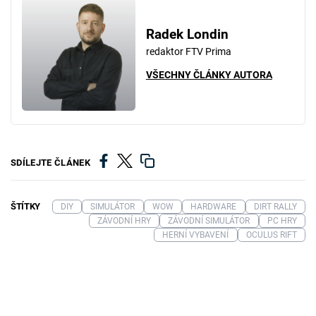
Radek Londin
redaktor FTV Prima
VŠECHNY ČLÁNKY AUTORA
SDÍLEJTE ČLÁNEK
ŠTÍTKY
DIY
SIMULÁTOR
WOW
HARDWARE
DIRT RALLY
ZÁVODNÍ HRY
ZÁVODNÍ SIMULÁTOR
PC HRY
HERNÍ VYBAVENÍ
OCULUS RIFT