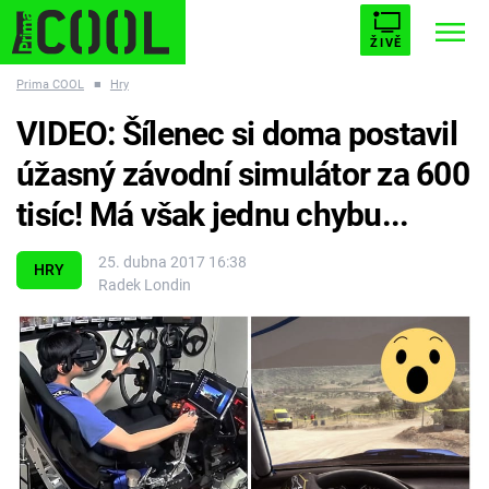
ŽIVĚ
Prima COOL
■
Hry
STARHOUSE
BUFFY, PŘEMOŽITELKA UPÍRŮ
Trendy:
VIDEO: Šílenec si doma postavil
ESCAPE
PLNEJ KOTEL
AVENGERS 5
úžasný závodní simulátor za 600
tisíc! Má však jednu chybu...
25. dubna 2017 16:38
HRY
Radek Londin
Témata
Filmy
Seriály
Hry