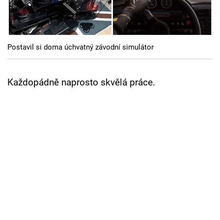
Cool Esport
Pořady
Postavil si doma úchvatný závodní simulátor
TV Program
Sledujte prima+
Každopádně naprosto skvělá práce.
Přihlášení
Sledujte nás