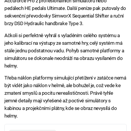
Accuforce Pro z profesionálních simulátorů nebo
pedálech HE pedals Ultimate. Další peníze pak putovaly do
sekvenční převodovky SimworX Sequential Shifter a ruční
brzy DSD Hydraulic handbrake Type 3.
Ačkoli si perfektně vyhrál s vyladěním celého systému a
jeho kalibrací na výstupy ze samotné hry, celý systém má
stále jednu podstatnou vadu. Pohyb samotné platformy a
simulátoru se dokonale neodráží na obrazu vysílaném do
helmy.
Třeba náklon platformy simulující přetížení v zatáčce nemá
být vidět jako náklon v helmě, ale bohužel je, což vede ke
zmatení smyslů a pocitu nerealističnosti. Právě tyhle
jemné detaily mají vyřešené až poctivé simulátory s
kabinou a projekčními plátny, kde se obraz nevysílá do
helmy.