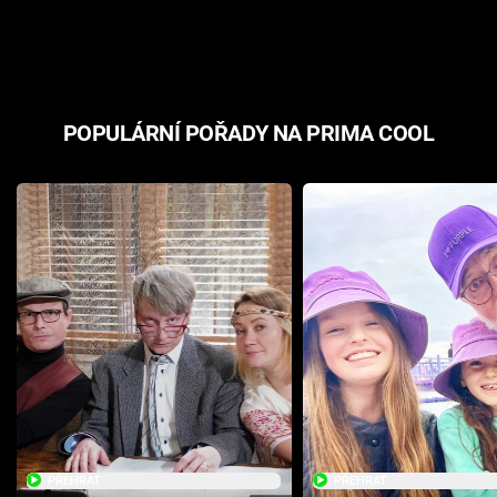
odpovědí
hororovou n
POPULÁRNÍ POŘADY NA PRIMA COOL
PŘEHRÁT
PŘEHRÁT