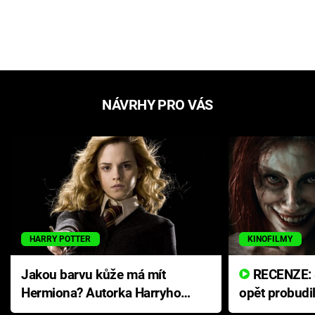
NÁVRHY PRO VÁS
HARRY POTTER
KINOFILMY
Jakou barvu kůže má mít
RECENZE: Smrtelné zlo se
Hermiona? Autorka Harryho
opět probudi
Pottera přišla s ráznou
přichází s n