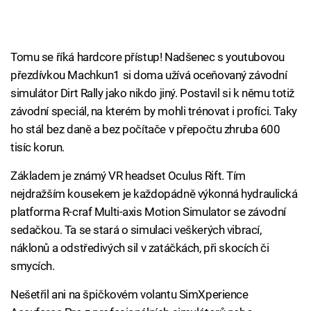
Tomu se říká hardcore přístup! Nadšenec s youtubovou
přezdívkou Machkun1 si doma užívá oceňovaný závodní
simulátor Dirt Rally jako nikdo jiný. Postavil si k němu totiž
závodní speciál, na kterém by mohli trénovat i profíci. Taky
ho stál bez daně a bez počítače v přepočtu zhruba 600
tisíc korun.
Základem je známý VR headset Oculus Rift. Tím
nejdražším kousekem je každopádně výkonná hydraulická
platforma R-craf Multi-axis Motion Simulator se závodní
sedačkou. Ta se stará o simulaci veškerých vibrací,
náklonů a odstředivých sil v zatáčkách, při skocích či
smycích.
Nešetřil ani na špičkovém volantu SimXperience