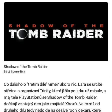
Shadow of the Tomb Raider
Zdroj: Square Enix
Co dalšího o "třetím díle" víme? Skoro nic. Lara se určitě
střetne s organizací Trinity, která jí šla po krku už minule, a
majitelé PlayStationů se Shadow of the Tomb Raider
dočkají ve stejný den jako majitelé Xboxů. Na rozdíl od
druhého dílu tedy nedojde na děsivé roční čekání, které