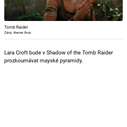
Cool Esport
Pořady
Tomb Raider
TV Program
Zdroj: Warner Bros.
Sledujte prima+
Lara Croft bude v Shadow of the Tomb Raider
prozkoumávat mayské pyramidy.
Přihlášení
Sledujte nás