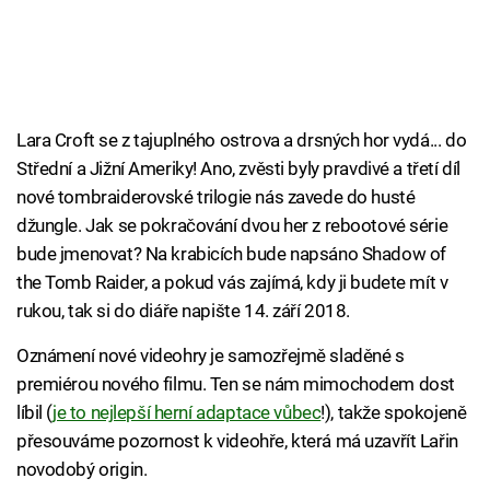
Lara Croft se z tajuplného ostrova a drsných hor vydá... do
Střední a Jižní Ameriky! Ano, zvěsti byly pravdivé a třetí díl
nové tombraiderovské trilogie nás zavede do husté
džungle. Jak se pokračování dvou her z rebootové série
bude jmenovat? Na krabicích bude napsáno Shadow of
the Tomb Raider, a pokud vás zajímá, kdy ji budete mít v
rukou, tak si do diáře napište 14. září 2018.
Oznámení nové videohry je samozřejmě sladěné s
premiérou nového filmu. Ten se nám mimochodem dost
líbil (
je to nejlepší herní adaptace vůbec
!), takže spokojeně
přesouváme pozornost k videohře, která má uzavřít Lařin
novodobý origin.