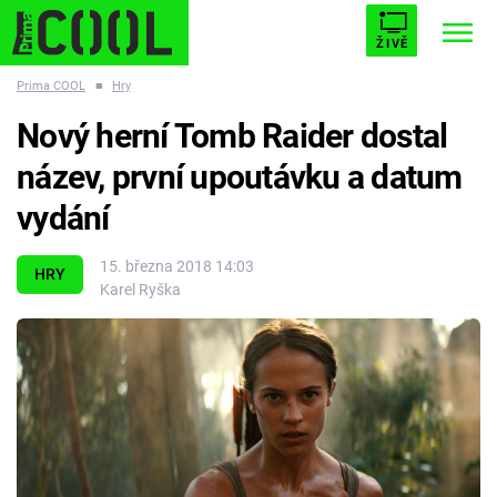
ŽIVĚ
Prima COOL
■
Hry
STARHOUSE
BUFFY, PŘEMOŽITELKA UPÍRŮ
Trendy:
Nový herní Tomb Raider dostal
ESCAPE
PLNEJ KOTEL
AVENGERS 5
název, první upoutávku a datum
vydání
15. března 2018 14:03
HRY
Karel Ryška
Témata
Filmy
Seriály
Hry