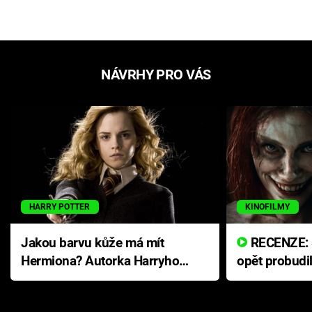
NÁVRHY PRO VÁS
HARRY POTTER
KINOFILMY
Jakou barvu kůže má mít
RECENZE: Smrtelné zlo se
Hermiona? Autorka Harryho
opět probudi
Pottera přišla s ráznou
přichází s n
odpovědí
hororovou n