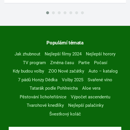
Populární témata
Jak zhubnout
Nejlepší filmy 2024
Nejlepší horory
TV program
Změna času
Partie
Počasí
Kdy budou volby
ZOO Nové začátky
Auto – katalog
7 pádů Honzy Dědka
Volby 2025
Svařené víno
Tatarák podle Pohlreicha
Aloe vera
Pěstování lichořeřišnice
Výpočet ascendentu
Tvarohové knedlíky
Nejlepší palačinky
Švestkový koláč