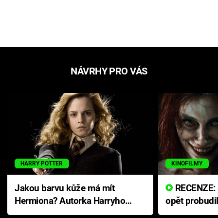
NÁVRHY PRO VÁS
HARRY POTTER
KINOFILMY
Jakou barvu kůže má mít
RECENZE: Smrtelné zlo se
Hermiona? Autorka Harryho
opět probudi
Pottera přišla s ráznou
přichází s n