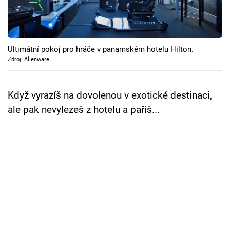
Cool Esport
Pořady
Ultimátní pokoj pro hráče v panamském hotelu Hilton.
TV Program
Zdroj: Alienware
Sledujte prima+
Když vyrazíš na dovolenou v exotické destinaci,
ale pak nevylezeš z hotelu a paříš...
Přihlášení
Sledujte nás