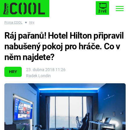
ŽIVĚ
Prima COOL
■
Hry
STARHOUSE
BUFFY, PŘEMOŽITELKA UPÍRŮ
Trendy:
Ráj pařanů! Hotel Hilton připravil
ESCAPE
PLNEJ KOTEL
AVENGERS 5
nabušený pokoj pro hráče. Co v
něm najdete?
23. dubna 2018 11:26
HRY
Radek Londin
Témata
Filmy
Seriály
Hry