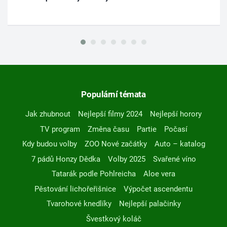
Populární témata
Jak zhubnout
Nejlepší filmy 2024
Nejlepší horory
TV program
Změna času
Partie
Počasí
Kdy budou volby
ZOO Nové začátky
Auto – katalog
7 pádů Honzy Dědka
Volby 2025
Svařené víno
Tatarák podle Pohlreicha
Aloe vera
Pěstování lichořeřišnice
Výpočet ascendentu
Tvarohové knedlíky
Nejlepší palačinky
Švestkový koláč