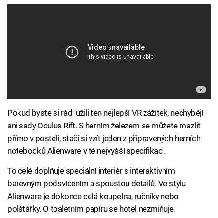
Pokud byste si rádi užili ten nejlepší VR zážítek, nechybějí
ani sady Oculus Rift. S herním železem se můžete mazlit
přímo v posteli, stačí si vzít jeden z připravených herních
notebooků Alienware v té nejvyšší specifikaci.
To celé doplňuje speciální interiér s interaktivním
barevným podsvícením a spoustou detailů. Ve stylu
Alienware je dokonce celá koupelna, ručníky nebo
polštářky. O toaletním papíru se hotel nezmiňuje.