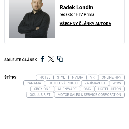
Radek Londin
redaktor FTV Prima
VŠECHNY ČLÁNKY AUTORA
SDÍLEJTE ČLÁNEK
ŠTÍTKY
HOTEL
STYL
NVIDIA
VR
ONLINE HRY
PANAMA
HOTELOVÝ POKOJ
ZAJÍMAVOST
WOW
XBOX ONE
ALIENWARE
OMG
HOTEL HILTON
OCULUS RIFT
MOTOR SALES & SERVICE CORPORATION