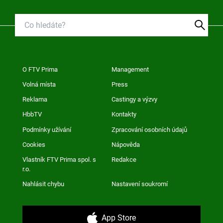
O FTV Prima
Management
Volná místa
Press
Reklama
Castingy a výzvy
HbbTV
Kontakty
Podmínky užívání
Zpracování osobních údajů
Cookies
Nápověda
Vlastník FTV Prima spol. s
Redakce
r.o.
Nahlásit chybu
Nastavení soukromí
App Store