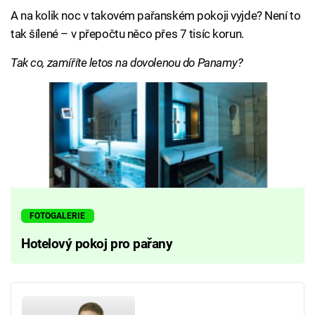
A na kolik noc v takovém pařanském pokoji vyjde? Není to
tak šílené – v přepočtu něco přes 7 tisíc korun.
Tak co, zamíříte letos na dovolenou do Panamy?
FOTOGALERIE
Hotelový pokoj pro pařany