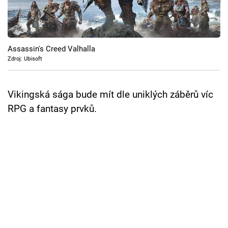
Cool Esport
Pořady
Assassin's Creed Valhalla
TV Program
Zdroj: Ubisoft
Sledujte prima+
Vikingská sága bude mít dle uniklých záběrů víc
RPG a fantasy prvků.
Přihlášení
Sledujte nás