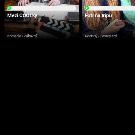
PŘEHRÁT
PŘEHRÁT
Mezi COOLky
Fotr na tripu
Komedie / Zábavný
Rodinný / Cestopisný