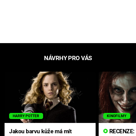
NÁVRHY PRO VÁS
HARRY POTTER
KINOFILMY
Jakou barvu kůže má mít
RECENZE: Smrtelné zlo se