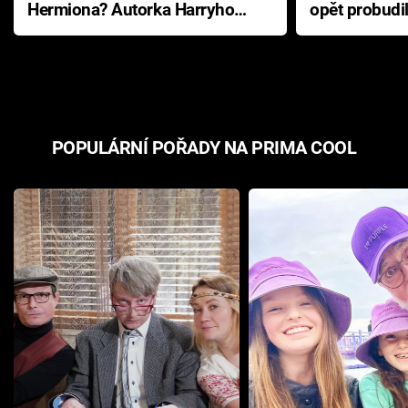
Hermiona? Autorka Harryho
opět probudi
Pottera přišla s ráznou
přichází s n
odpovědí
hororovou n
POPULÁRNÍ POŘADY NA PRIMA COOL