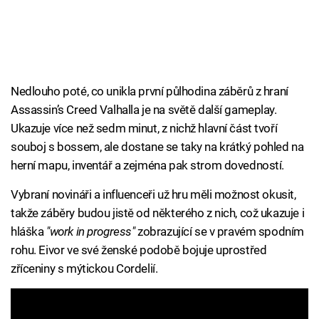
Nedlouho poté, co unikla první půlhodina záběrů z hraní
Assassin’s Creed Valhalla je na světě další gameplay.
Ukazuje více než sedm minut, z nichž hlavní část tvoří
souboj s bossem, ale dostane se taky na krátký pohled na
herní mapu, inventář a zejména pak strom dovedností.
Vybraní novináři a influenceři už hru měli možnost okusit,
takže záběry budou jistě od některého z nich, což ukazuje i
hláška
"work in progress"
zobrazující se v pravém spodním
rohu. Eivor ve své ženské podobě bojuje uprostřed
zříceniny s mýtickou Cordelií.