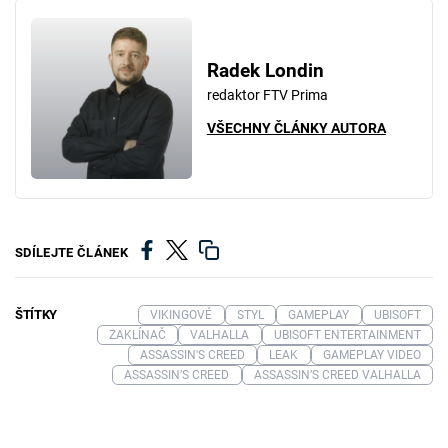
Radek Londin
redaktor FTV Prima
VŠECHNY ČLÁNKY AUTORA
SDÍLEJTE ČLÁNEK
ŠTÍTKY
VIKINGOVÉ
STYL
GAMEPLAY
UBISOFT
ZAKLÍNAČ
VALHALLA
UBISOFT ENTERTAINMENT
ASSASSIN'S CREED
LEAK
GAMEPLAY VIDEO
ASSASSIN’S CREED
ASSASSIN’S CREED VALHALLA