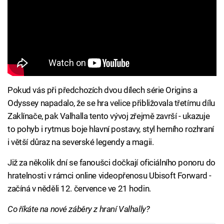
Pokud vás při předchozích dvou dílech série Origins a
Odyssey napadalo, že se hra velice přibližovala třetímu dílu
Zaklínače, pak Valhalla tento vývoj zřejmě završí - ukazuje
to pohyb i rytmus boje hlavní postavy, styl herního rozhraní
i větší důraz na severské legendy a magii.
Již za několik dní se fanoušci dočkají oficiálního ponoru do
hratelnosti v rámci online videopřenosu Ubisoft Forward -
začíná v něděli 12. července ve 21 hodin.
Co říkáte na nové záběry z hraní Valhally?