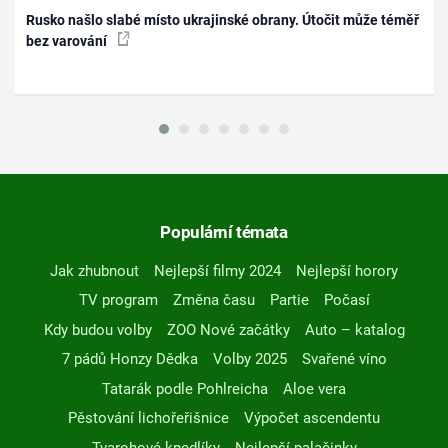
Rusko našlo slabé místo ukrajinské obrany. Útočit může téměř
bez varování
Populární témata
Jak zhubnout
Nejlepší filmy 2024
Nejlepší horory
TV program
Změna času
Partie
Počasí
Kdy budou volby
ZOO Nové začátky
Auto – katalog
7 pádů Honzy Dědka
Volby 2025
Svařené víno
Tatarák podle Pohlreicha
Aloe vera
Pěstování lichořeřišnice
Výpočet ascendentu
Tvarohové knedlíky
Nejlepší palačinky