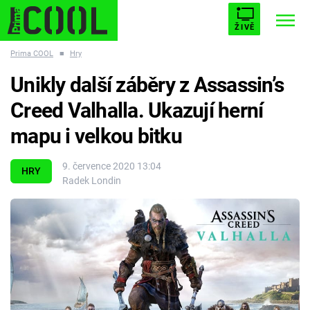
ŽIVĚ
Prima COOL
■
Hry
STARHOUSE
BUFFY, PŘEMOŽITELKA UPÍRŮ
Trendy:
Unikly další záběry z Assassin’s
ESCAPE
PLNEJ KOTEL
AVENGERS 5
Creed Valhalla. Ukazují herní
mapu i velkou bitku
9. července 2020 13:04
HRY
Radek Londin
Témata
Filmy
Seriály
Hry