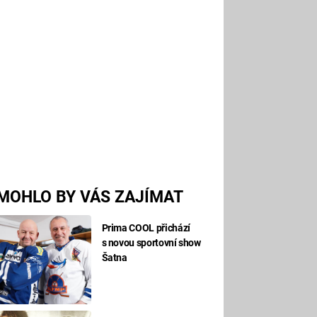
MOHLO BY VÁS ZAJÍMAT
Prima COOL přichází
s novou sportovní show
Šatna