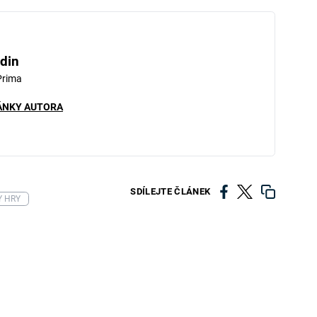
din
Prima
ÁNKY AUTORA
SDÍLEJTE ČLÁNEK
Y HRY