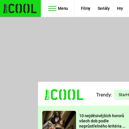
Menu
Filmy
Seriály
Hry
Seriály
Filmy
SIMPSONOVI
STAR WARS
HVĚZDNÁ
AVENGERS
BRÁNA
RYCHLE A
TEORIE
ZBĚSILE 10
Trendy:
VELKÉHO
Star
PREDÁTOR
TŘESKU
10 nejděsivějších hororů
FUTURAMA
všech dob podle
neprůstřelného kritéria.