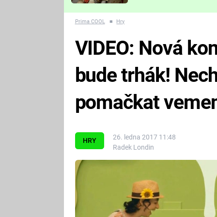
Které děsivé pecky vám
nejvíc zvednou tep?
Prima COOL
■
Hry
VIDEO: Nová kon
bude trhák! Nech
pomačkat veme
26. ledna 2017 11:48
HRY
Radek Londin