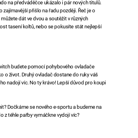
do na předváděčce ukázalo i pár nových titulů.
 zajímavější přišlo na řadu později. Řeč je o
i můžete dát ve dvou a soutěžit v různých
nost tasení koltů, nebo se pokusíte stát nejlepší
 Switch budete pomocí pohybového ovladače
ako o život. Druhý ovladač dostane do ruky váš
ho nadojí víc. No ty krávo! Lepší důvod pro koupi
o hit? Dočkáme se nového e-sportu a budeme na
o z téhle pařby vymáčkne vydojí víc?