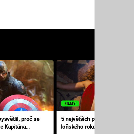
FILMY
ysvětlil, proč se
5 největších propadáků
le Kapitána
loňského roku: Disney na