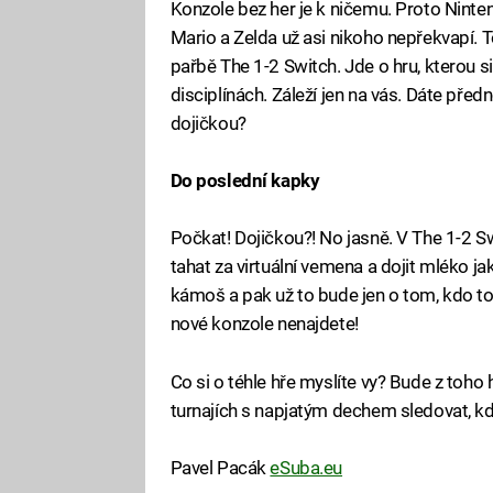
Konzole bez her je k ničemu. Proto Ninten
Mario a Zelda už asi nikoho nepřekvapí. To
pařbě The 1-2 Switch. Jde o hru, kterou s
disciplínách. Záleží jen na vás. Dáte před
dojičkou?
Do poslední kapky
Počkat! Dojičkou?! No jasně. V The 1-2
tahat za virtuální vemena a dojit mléko j
kámoš a pak už to bude jen o tom, kdo to
nové konzole nenajdete!
Co si o téhle hře myslíte vy? Bude z toh
turnajích s napjatým dechem sledovat, kd
Pavel Pacák
eSuba.eu