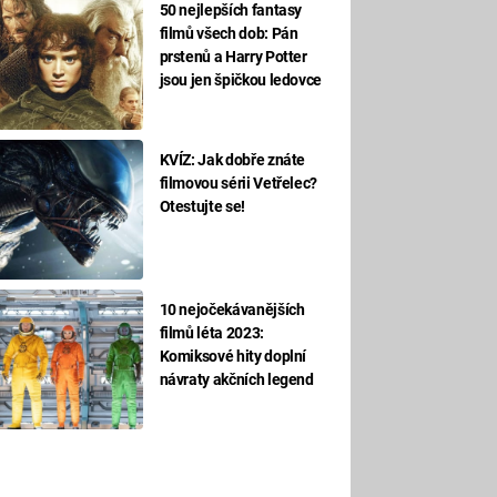
50 nejlepších fantasy
filmů všech dob: Pán
prstenů a Harry Potter
jsou jen špičkou ledovce
KVÍZ: Jak dobře znáte
filmovou sérii Vetřelec?
Otestujte se!
10 nejočekávanějších
filmů léta 2023:
Komiksové hity doplní
návraty akčních legend