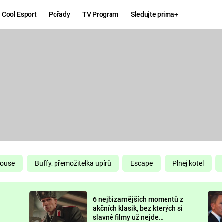
Cool Esport
Pořady
TV Program
Sledujte prima+
Hry
Zábava
MAFIA
ZÁBAVN
GALERI
GTA 6
NEJLEP
KINGDOM
KOMEDI
COME:
DELIVERANCE
CHUCK
House
Buffy, přemožitelka upírů
Escape
Plnej kotel
NORRIS
ESPORT
6 nejbizarnějších momentů z
DEADP
akčních klasik, bez kterých si
slavné filmy už nejde