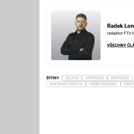
Radek Lon
redaktor FTV 
VŠECHNY ČL
ŠTÍTKY
DOJENÍ
NINTENDO
NINTENDO
NINTENDO SWITCH
HERNÍ KONZOLE
PART