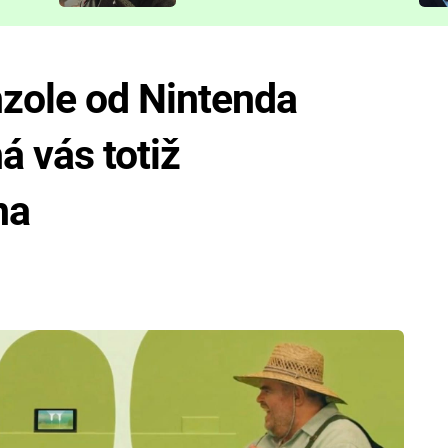
představit
zole od Nintenda
á vás totiž
na