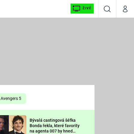
ŽIVĚ
Vyhledávání
Můj p
Prima+
É
CNN Prima NEWS
E
Prima FRESH
ŠÍ
Prima LIVING
E
Prima Ženy
Avengers 5
Prima LAJK
Bývalá castingová šéfka
OOL
Bonda řekla, které favority
Sledujte nás
na agenta 007 by hned