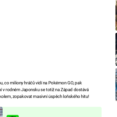
pou, co miliony hráčů vidí na Pokémon GO, pak
ní v rodném Japonsku se totiž na Západ dostává
úkolem, zopakovat masivní úspěch loňského hitu!