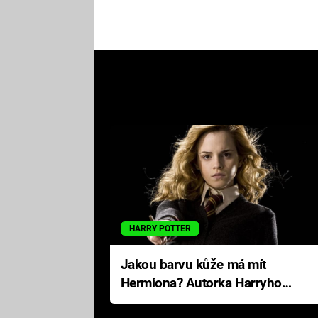
HARRY POTTER
Jakou barvu kůže má mít
Hermiona? Autorka Harryho
Pottera přišla s ráznou