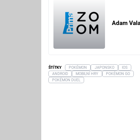
Adam Val
ŠTÍTKY
POKÉMON
JAPONSKO
IOS
ANDROID
MOBILNÍ HRY
POKÉMON GO
POKÉMON DUEL