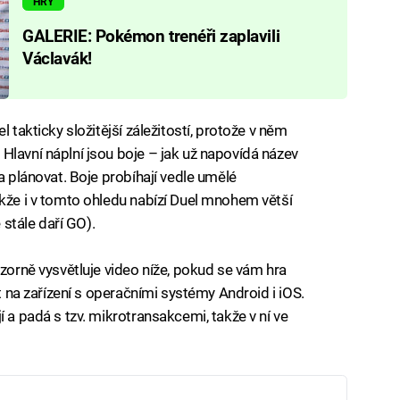
HRY
GALERIE: Pokémon trenéři zaplavili
Václavák!
l takticky složitější záležitostí, protože v něm
Hlavní náplní jsou boje – jak už napovídá název
a plánovat. Boje probíhají vedle umělé
akže i v tomto ohledu nabízí Duel mnohem větší
 stále daří GO).
ázorně vysvětluje video níže, pokud se vám hra
ut na zařízení s operačními systémy Android i iOS.
í a padá s tzv. mikrotransakcemi, takže v ní ve