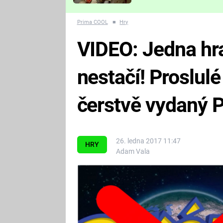
Které děsivé pecky vám
nejvíc zvednou tep?
Prima COOL
■
Hry
VIDEO: Jedna hr
nestačí! Proslul
čerstvě vydaný 
26. ledna 2017 11:47
HRY
Adam Vala