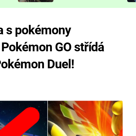
představit
a s pokémony
é Pokémon GO střídá
Pokémon Duel!