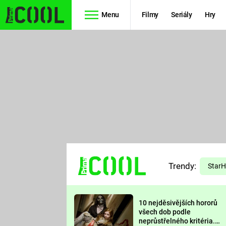
Menu
Filmy
Seriály
Hry
Seriály
Filmy
SIMPSONOVI
STAR WARS
HVĚZDNÁ
AVENGERS
BRÁNA
RYCHLE A
TEORIE
ZBĚSILE 10
Trendy:
VELKÉHO
Star
PREDÁTOR
TŘESKU
10 nejděsivějších hororů
FUTURAMA
všech dob podle
neprůstřelného kritéria.