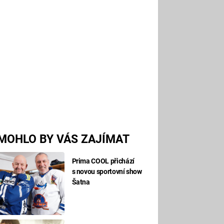
MOHLO BY VÁS ZAJÍMAT
Prima COOL přichází
s novou sportovní show
Šatna