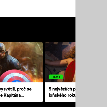
FILMY
ysvětlil, proč se
5 největších propadáků
le Kapitána
loňského roku: Disney na
jediné katastrofě prodělal 200