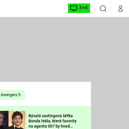
ŽIVĚ
Vyhledávání
Můj p
Prima+
É
CNN Prima NEWS
E
Prima FRESH
ŠÍ
Prima LIVING
E
Prima Ženy
Avengers 5
Prima LAJK
Bývalá castingová šéfka
OOL
Bonda řekla, které favority
Sledujte nás
na agenta 007 by hned