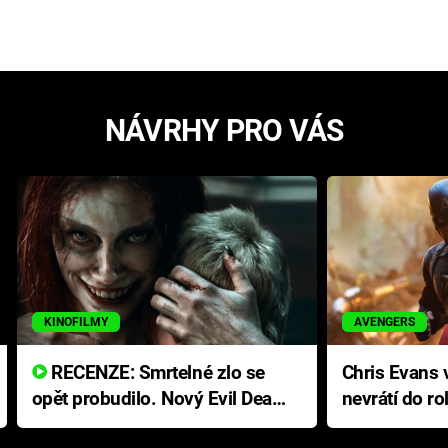
NÁVRHY PRO VÁS
KINOFILMY
AVENGERS
RECENZE: Smrtelné zlo se
Chris Evans v
opět probudilo. Nový Evil Dead
nevrátí do ro
přichází s neodolatelnou
Ameriky