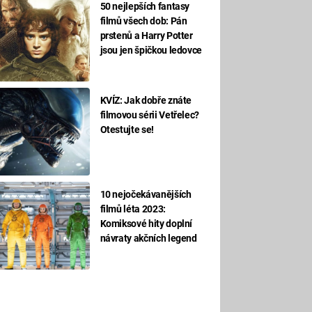
50 nejlepších fantasy
filmů všech dob: Pán
prstenů a Harry Potter
jsou jen špičkou ledovce
KVÍZ: Jak dobře znáte
filmovou sérii Vetřelec?
Otestujte se!
10 nejočekávanějších
filmů léta 2023:
Komiksové hity doplní
návraty akčních legend