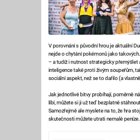
V porovnání s původní hrou je aktuální Due
nejde o chytání pokémonů jako takových. 
– a tudíž i nutnost strategicky přemýšlet 
inteligence také proti živým soupeřům, t
sociální aspekt, než se to dařilo (a vlastně
Jak jednotlivé bitvy probíhají, poměrně n
líbí, můžete si ji už teď bezplatně stáhno
Samozřejmě ale myslete na to, že hra stoj
skutečnosti můžete utrati nemalé peníze.