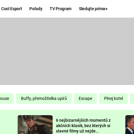
Cool Esport
Pořady
TV Program
Sledujte prima+
Hry
Zábava
MAFIA
ZÁBAVN
GALERI
GTA 6
NEJLEP
KINGDOM
KOMEDI
COME:
DELIVERANCE
CHUCK
House
Buffy, přemožitelka upírů
Escape
Plnej kotel
NORRIS
ESPORT
6 nejbizarnějších momentů z
DEADP
akčních klasik, bez kterých si
slavné filmy už nejde