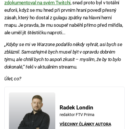
zdokumentoval na svém Twitchi
, snad proto byl v totální
euforii, když se mu hned při prvním hraní povedl přesný
zásah, který ho dostal z gulagu zpátky na hlavní herní
mapu. Je pravda, že mu soupeř naběhl přímo před mířidla,
ale uměl jít štěstíčku naproti...
„Kdyby se mi ve Warzone podařilo někdy vyhrát, asi bych se
zbláznil. Samozřejmě bych musel být v opravdu dobrém
týmu, ale chtěl bych to aspoň zkusit – myslím, že by to bylo
dokonalé,
“ řekl v aktuálním streamu.
Úlet, co?
Radek Londin
redaktor FTV Prima
VŠECHNY ČLÁNKY AUTORA