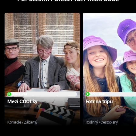
PŘEHRÁT
PŘEHRÁT
Mezi COOLky
Fotr na tripu
Komedie / Zábavný
Rodinný / Cestopisný