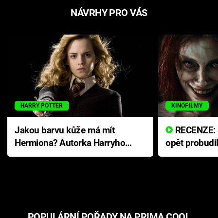
NÁVRHY PRO VÁS
HARRY POTTER
KINOFILMY
Jakou barvu kůže má mít
RECENZE: Smrtelné zlo se
Hermiona? Autorka Harryho
opět probudi
Pottera přišla s ráznou
přichází s n
odpovědí
hororovou n
POPULÁRNÍ POŘADY NA PRIMA COOL