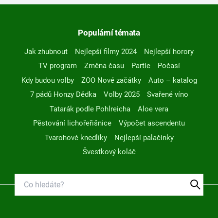
Populární témata
Jak zhubnout
Nejlepší filmy 2024
Nejlepší horory
TV program
Změna času
Partie
Počasí
Kdy budou volby
ZOO Nové začátky
Auto – katalog
7 pádů Honzy Dědka
Volby 2025
Svařené víno
Tatarák podle Pohlreicha
Aloe vera
Pěstování lichořeřišnice
Výpočet ascendentu
Tvarohové knedlíky
Nejlepší palačinky
Švestkový koláč