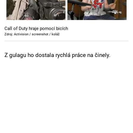
Cool Esport
Pořady
Call of Duty hraje pomocí bicích
TV Program
Zdroj: Activision / screenshot / koláž
Sledujte prima+
Z gulagu ho dostala rychlá práce na činely.
Přihlášení
Sledujte nás