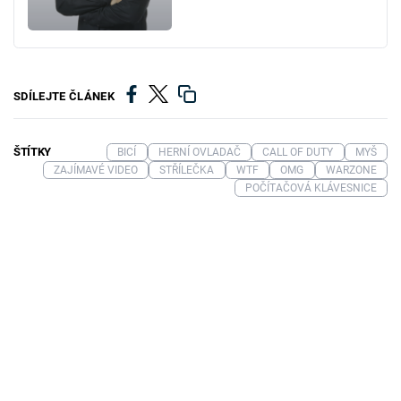
SDÍLEJTE ČLÁNEK
ŠTÍTKY
BICÍ
HERNÍ OVLADAČ
CALL OF DUTY
MYŠ
ZAJÍMAVÉ VIDEO
STŘÍLEČKA
WTF
OMG
WARZONE
POČÍTAČOVÁ KLÁVESNICE