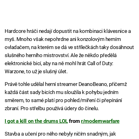
Hardcore hráči nedají dopustit na kombinaci klávesnice a
myš. Mnoho však nepohrdne ani konzolovým herním
ovladačem, na kterém se dá ve střílečkách taky dosáhnout
slušného herního mistrovství. Ale že někdo předělá
elektronické bicí, aby na ně mohl hrát Call of Duty:
Warzone, to už je slušný úlet.
Právě tohle udělal herní streamer DeanoBeano, přičemž
každá část sady bicích mu sloužila k pohybu jedním
směrem, to samé platí pro pohled/míření či přepínání
zbraní. Pro střelbu používá údery do činelu.
I got a kill on the drums LOL
from
r/modernwarfare
Stavba a učení pro něho nebyly ničím snadným, jak