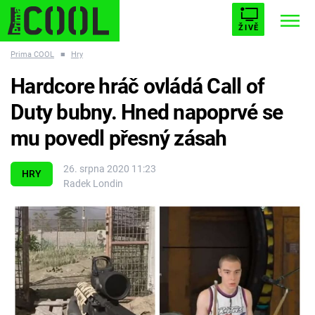
ŽIVĚ
Prima COOL
■
Hry
STARHOUSE
BUFFY, PŘEMOŽITELKA UPÍRŮ
Trendy:
Hardcore hráč ovládá Call of
ESCAPE
PLNEJ KOTEL
AVENGERS 5
Duty bubny. Hned napoprvé se
mu povedl přesný zásah
26. srpna 2020 11:23
HRY
Radek Londin
Témata
Filmy
Seriály
Hry