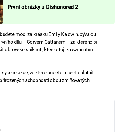
První obrázky z Dishonored 2
si budete moci za krásku Emily Kaldwin, bývalou
rvního dílu – Corvem Cattanem – za kterého si
it obrovské spiknutí, které stojí za svrhnutím
rosycené akce, ve které budete muset uplatnit i
dpřirozených schopností obou zmiňovaných
a