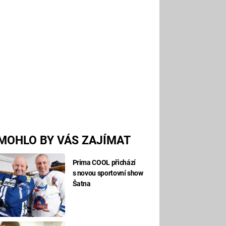
MOHLO BY VÁS ZAJÍMAT
Prima COOL přichází
s novou sportovní show
Šatna