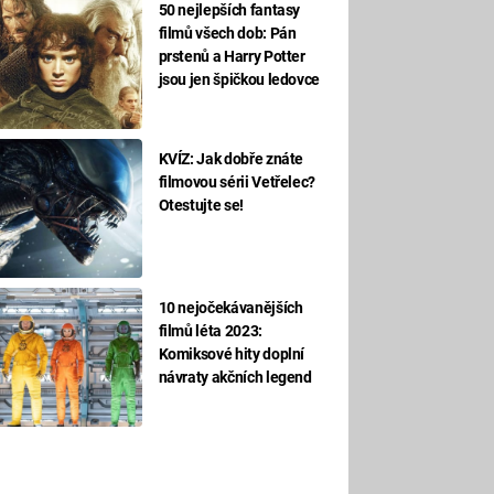
50 nejlepších fantasy
filmů všech dob: Pán
prstenů a Harry Potter
jsou jen špičkou ledovce
KVÍZ: Jak dobře znáte
filmovou sérii Vetřelec?
Otestujte se!
10 nejočekávanějších
filmů léta 2023:
Komiksové hity doplní
návraty akčních legend