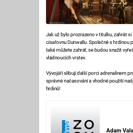
Jak už bylo prozrazeno v titulku, zahrát 
císařovnu Dunwallu. Společně s hrdinou p
také můžete zahrát, se budou snažit vyřeš
vládnoucích vrstev.
Vývojáři slibují další porci adrenalinem p
správné načasování a vhodné použití na
hrdinů!
Adam Val