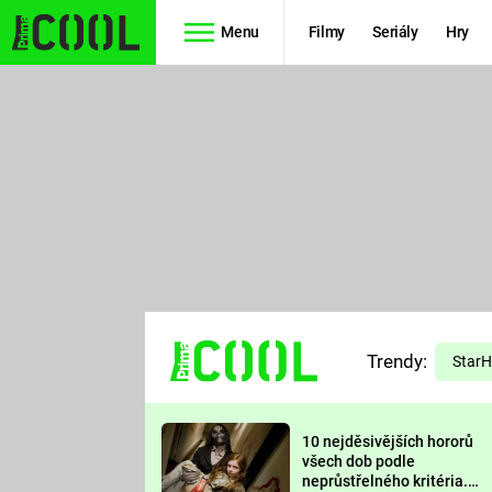
Menu
Filmy
Seriály
Hry
Seriály
Filmy
SIMPSONOVI
STAR WARS
HVĚZDNÁ
AVENGERS
BRÁNA
RYCHLE A
TEORIE
ZBĚSILE 10
Trendy:
VELKÉHO
Star
PREDÁTOR
TŘESKU
10 nejděsivějších hororů
FUTURAMA
všech dob podle
neprůstřelného kritéria.