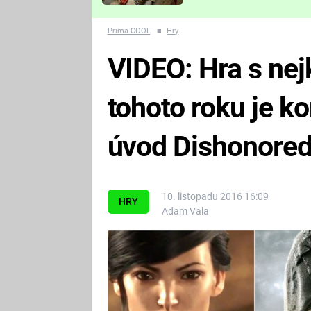
Které děsivé pecky vám
nejvíc zvednou tep?
Prima COOL
■
Hry
VIDEO: Hra s nej
tohoto roku je k
úvod Dishonored
10. listopadu 2016 16:09
HRY
Adam Vala