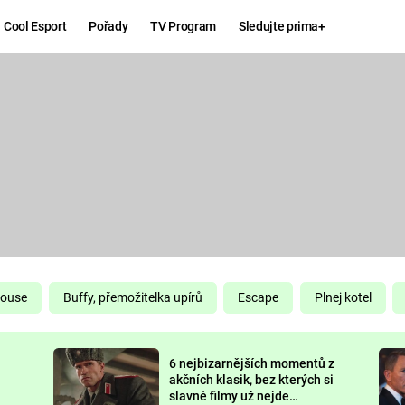
Cool Esport
Pořady
TV Program
Sledujte prima+
Hry
Zábava
MAFIA
ZÁBAVN
GALERI
GTA 6
NEJLEP
KINGDOM
KOMEDI
COME:
DELIVERANCE
CHUCK
House
Buffy, přemožitelka upírů
Escape
Plnej kotel
NORRIS
ESPORT
6 nejbizarnějších momentů z
DEADP
akčních klasik, bez kterých si
slavné filmy už nejde