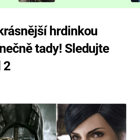
představit
krásnější hrdinkou
onečně tady! Sledujte
 2