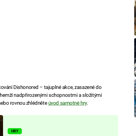
čování Dishonored – tajuplné akce, zasazené do
en hemží nadpřirozenými schopnostmi a složitými
 anebo rovnou zhlédněte
úvod samotné hry
.
HRY