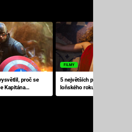
FILMY
ysvětlil, proč se
5 největších propadáků
le Kapitána
loňského roku: Disney na
jediné katastrofě prodělal 200
milionů dolarů