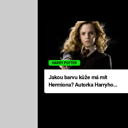
HARRY POTTER
Jakou barvu kůže má mít
Hermiona? Autorka Harryho
Pottera přišla s ráznou
odpovědí