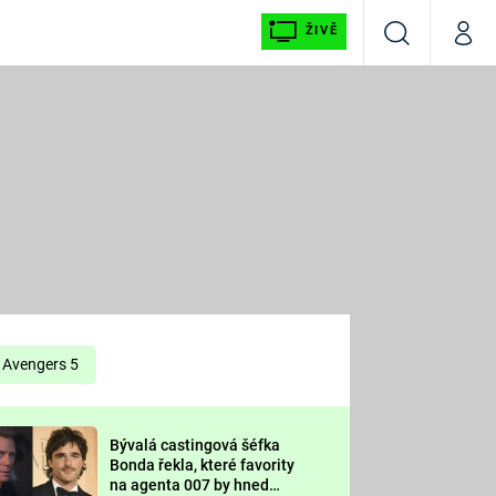
ŽIVĚ
Vyhledávání
Můj p
Prima+
É
CNN Prima NEWS
E
Prima FRESH
ŠÍ
Prima LIVING
E
Prima Ženy
Avengers 5
Prima LAJK
Bývalá castingová šéfka
OOL
Bonda řekla, které favority
Sledujte nás
na agenta 007 by hned