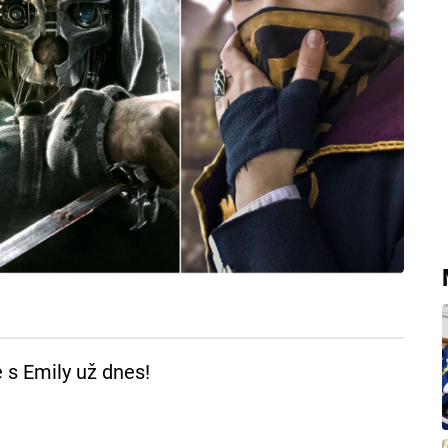
s Emily už dnes!