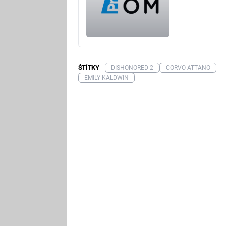
ŠTÍTKY
DISHONORED 2
CORVO ATTANO
EMILY KALDWIN