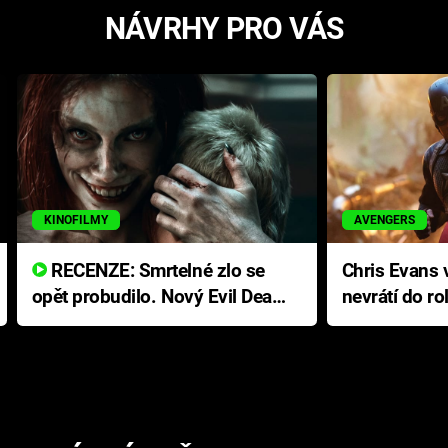
NÁVRHY PRO VÁS
KINOFILMY
AVENGERS
RECENZE: Smrtelné zlo se
Chris Evans v
opět probudilo. Nový Evil Dead
nevrátí do ro
přichází s neodolatelnou
Ameriky
hororovou nabídkou