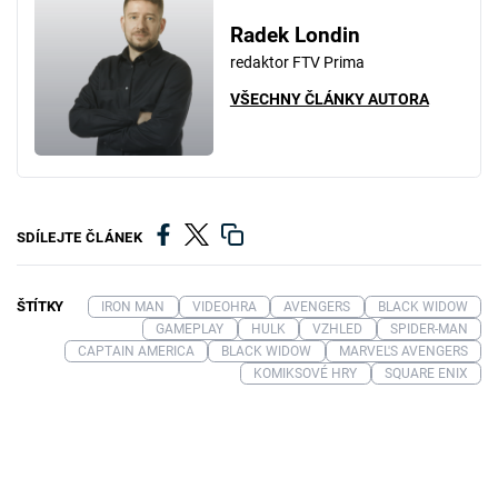
Radek Londin
redaktor FTV Prima
VŠECHNY ČLÁNKY AUTORA
SDÍLEJTE ČLÁNEK
ŠTÍTKY
IRON MAN
VIDEOHRA
AVENGERS
BLACK WIDOW
GAMEPLAY
HULK
VZHLED
SPIDER-MAN
CAPTAIN AMERICA
BLACK WIDOW
MARVEL'S AVENGERS
KOMIKSOVÉ HRY
SQUARE ENIX