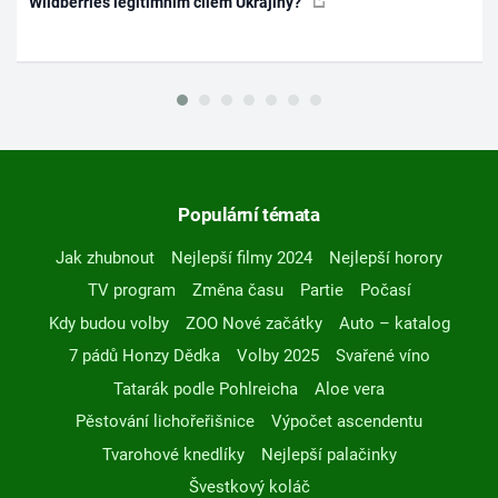
Wildberries legitimním cílem Ukrajiny?
Populární témata
Jak zhubnout
Nejlepší filmy 2024
Nejlepší horory
TV program
Změna času
Partie
Počasí
Kdy budou volby
ZOO Nové začátky
Auto – katalog
7 pádů Honzy Dědka
Volby 2025
Svařené víno
Tatarák podle Pohlreicha
Aloe vera
Pěstování lichořeřišnice
Výpočet ascendentu
Tvarohové knedlíky
Nejlepší palačinky
Švestkový koláč