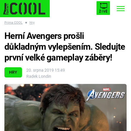
ŽIVĚ
Prima COOL
■
Hry
STARHOUSE
BUFFY, PŘEMOŽITELKA UPÍRŮ
Trendy:
Herní Avengers prošli
ESCAPE
PLNEJ KOTEL
AVENGERS 5
důkladným vylepšením. Sledujte
první velké gameplay záběry!
20. srpna 2019 15:49
HRY
Radek Londin
Témata
Filmy
Seriály
Hry