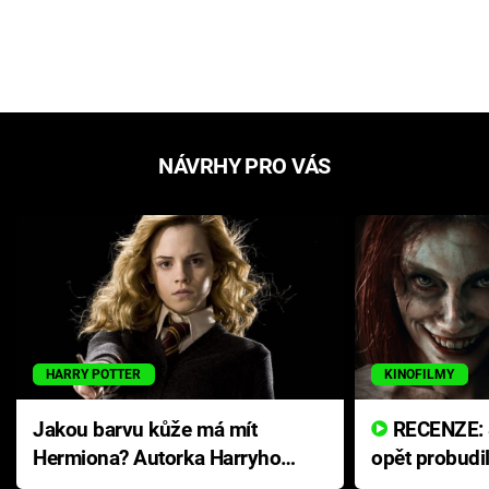
NÁVRHY PRO VÁS
HARRY POTTER
KINOFILMY
Jakou barvu kůže má mít
RECENZE: Smrtelné zlo se
Hermiona? Autorka Harryho
opět probudi
Pottera přišla s ráznou
přichází s n