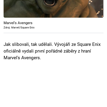
Cool Esport
Pořady
Marvel's Avengers
TV Program
Zdroj: Marvel/Square Enix
Sledujte prima+
Jak slibovali, tak udělali. Vývojáři ze Square Enix
oficiálně vydali první pořádné záběry z hraní
Přihlášení
Marvel's Avengers.
Sledujte nás