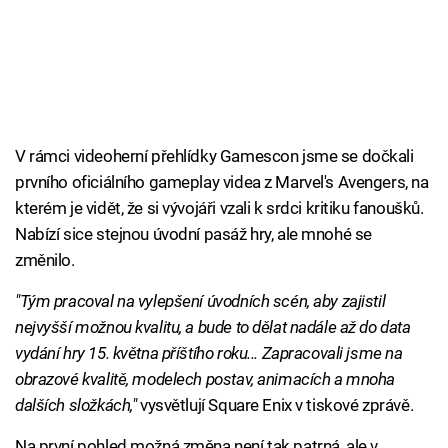
V rámci videoherní přehlídky Gamescon jsme se dočkali
prvního oficiálního gameplay videa z Marvel's Avengers, na
kterém je vidět, že si vývojáři vzali k srdci kritiku fanoušků.
Nabízí sice stejnou úvodní pasáž hry, ale mnohé se
změnilo.
"Tým pracoval na vylepšení úvodních scén, aby zajistil
nejvyšší možnou kvalitu, a bude to dělat nadále až do data
vydání hry 15. května příštího roku... Zapracovali jsme na
obrazové kvalitě, modelech postav, animacích a mnoha
dalších složkách,"
vysvětlují Square Enix v tiskové zprávě.
Na první pohled možná změna není tak patrná, ale v