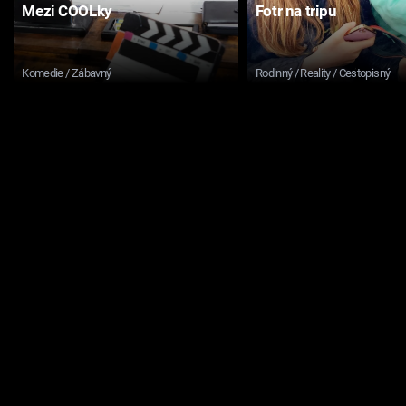
Mezi COOLky
Fotr na tripu
Komedie / Zábavný
Rodinný / Reality / Cestopisný