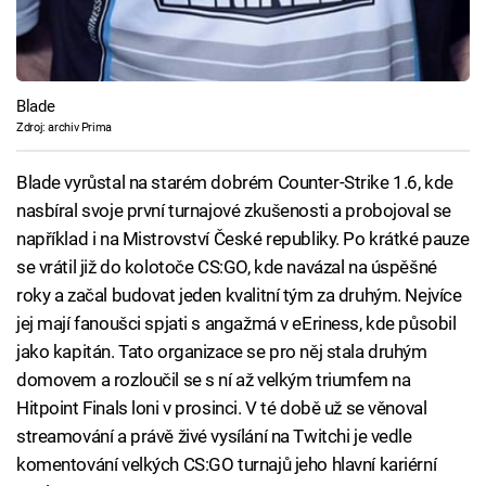
Blade
Zdroj: archiv Prima
Blade vyrůstal na starém dobrém Counter-Strike 1.6, kde
nasbíral svoje první turnajové zkušenosti a probojoval se
například i na Mistrovství České republiky. Po krátké pauze
se vrátil již do kolotoče CS:GO, kde navázal na úspěšné
roky a začal budovat jeden kvalitní tým za druhým. Nejvíce
jej mají fanoušci spjati s angažmá v eEriness, kde působil
jako kapitán. Tato organizace se pro něj stala druhým
domovem a rozloučil se s ní až velkým triumfem na
Hitpoint Finals loni v prosinci. V té době už se věnoval
streamování a právě živé vysílání na Twitchi je vedle
komentování velkých CS:GO turnajů jeho hlavní kariérní