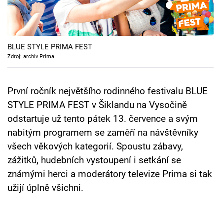
Cool Esport
Pořady
BLUE STYLE PRIMA FEST
TV Program
Zdroj: archiv Prima
Sledujte prima+
První ročník největšího rodinného festivalu BLUE
STYLE PRIMA FEST v Šiklandu na Vysočině
Přihlášení
odstartuje už tento pátek 13. července a svým
nabitým programem se zaměří na návštěvníky
všech věkových kategorií. Spoustu zábavy,
Sledujte nás
zážitků, hudebních vystoupení i setkání se
známými herci a moderátory televize Prima si tak
užijí úplně všichni.