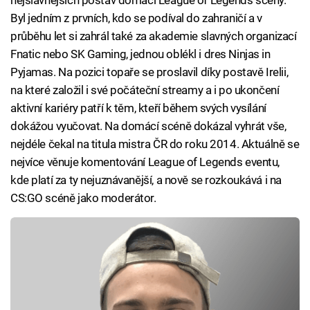
Byl jedním z prvních, kdo se podíval do zahraničí a v
průběhu let si zahrál také za akademie slavných organizací
Fnatic nebo SK Gaming, jednou oblékl i dres Ninjas in
Pyjamas. Na pozici topaře se proslavil díky postavě Irelii,
na které založil i své počáteční streamy a i po ukončení
aktivní kariéry patří k těm, kteří během svých vysílání
dokážou vyučovat. Na domácí scéně dokázal vyhrát vše,
nejdéle čekal na titula mistra ČR do roku 2014. Aktuálně se
nejvíce věnuje komentování League of Legends eventu,
kde platí za ty nejuznávanější, a nově se rozkoukává i na
CS:GO scéně jako moderátor.