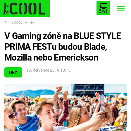
ŽIVĚ
Prima COOL
■
Hry
STARHOUSE
BUFFY, PŘEMOŽITELKA UPÍRŮ
Trendy:
V Gaming zóně na BLUE STYLE
ESCAPE
PLNEJ KOTEL
AVENGERS 5
PRIMA FESTu budou Blade,
Mozilla nebo Emerickson
13. července 2018 10:13
HRY
Témata
Filmy
Seriály
Hry