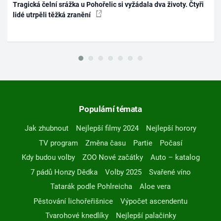
Tragická čelní srážka u Pohořelic si vyžádala dva životy. Čtyři
lidé utrpěli těžká zranění
Populární témata
Jak zhubnout
Nejlepší filmy 2024
Nejlepší horory
TV program
Změna času
Partie
Počasí
Kdy budou volby
ZOO Nové začátky
Auto – katalog
7 pádů Honzy Dědka
Volby 2025
Svařené víno
Tatarák podle Pohlreicha
Aloe vera
Pěstování lichořeřišnice
Výpočet ascendentu
Tvarohové knedlíky
Nejlepší palačinky