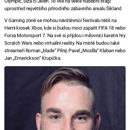
Olympic, Slza či Jelen. To vše na velké hudební stagi
uprostřed největšího přírodního zábavního areálu Šikland
V Gaming zóně se mohou návštěvníci festivalu těšit na
Herní kiosek Xbox, kde si budou moci zapařit FIFA 18 nebo
Forza Motorsport 7. Na své si přijdou i milovníci karetní hry
Scratch Wars nebo virtuální reality. Na místě budou také
streameři Roman „blade“ Pilný, Pavel „Mozilla“ Klaban nebo
Jan „Emerickson“ Krupička.