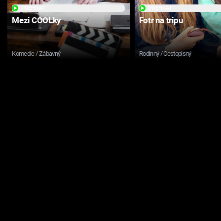
PŘEHRÁT
PŘEHRÁT
Mezi COOLky
Fotr na tripu
Komedie / Zábavný
Rodinný / Cestopisný