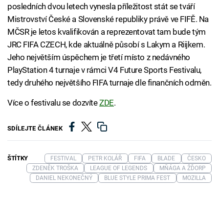
posledních dvou letech vynesla příležitost stát se tváří
Mistrovství České a Slovenské republiky právě ve FIFĚ. Na
MČSR je letos kvalifikován a reprezentovat tam bude tým
JRC FIFA CZECH, kde aktuálně působí s Lakym a Riijkem.
Jeho největším úspěchem je třetí místo z nedávného
PlayStation 4 turnaje v rámci V4 Future Sports Festivalu,
tedy druhého největšího FIFA turnaje dle finančních odměn.
Více o festivalu se dozvíte
ZDE
.
SDÍLEJTE ČLÁNEK
ŠTÍTKY
FESTIVAL
PETR KOLÁŘ
FIFA
BLADE
ČESKO
ZDENĚK TROŠKA
LEAGUE OF LEGENDS
MŇÁGA A ŽĎORP
DANIEL NEKONEČNÝ
BLUE STYLE PRIMA FEST
MOZILLA