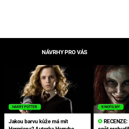
NÁVRHY PRO VÁS
HARRY POTTER
KINOFILMY
Jakou barvu kůže má mít
RECENZE: Smrtelné zlo se