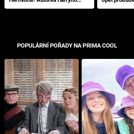
Hermiona? Autorka Harryho
opět probudi
Pottera přišla s ráznou
přichází s n
odpovědí
hororovou n
POPULÁRNÍ POŘADY NA PRIMA COOL