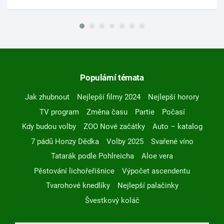
Populární témata
Jak zhubnout
Nejlepší filmy 2024
Nejlepší horory
TV program
Změna času
Partie
Počasí
Kdy budou volby
ZOO Nové začátky
Auto – katalog
7 pádů Honzy Dědka
Volby 2025
Svařené víno
Tatarák podle Pohlreicha
Aloe vera
Pěstování lichořeřišnice
Výpočet ascendentu
Tvarohové knedlíky
Nejlepší palačinky
Švestkový koláč