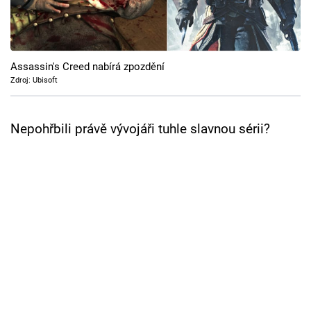
Cool Esport
Pořady
Assassin's Creed nabírá zpozdění
TV Program
Zdroj: Ubisoft
Sledujte prima+
Nepohřbili právě vývojáři tuhle slavnou sérii?
Přihlášení
Sledujte nás