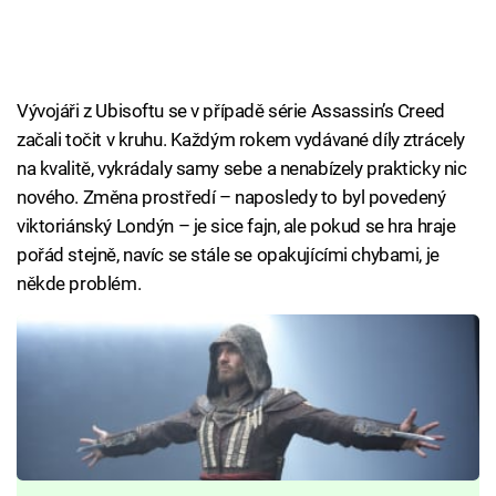
Vývojáři z Ubisoftu se v případě série Assassin’s Creed
začali točit v kruhu. Každým rokem vydávané díly ztrácely
na kvalitě, vykrádaly samy sebe a nenabízely prakticky nic
nového. Změna prostředí – naposledy to byl povedený
viktoriánský Londýn – je sice fajn, ale pokud se hra hraje
pořád stejně, navíc se stále se opakujícími chybami, je
někde problém.