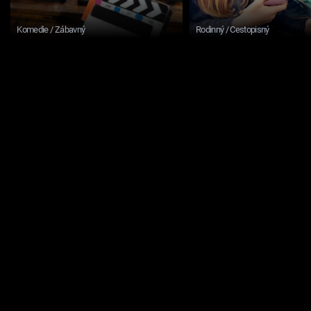
Komedie / Zábavný
Rodinný / Cestopisný