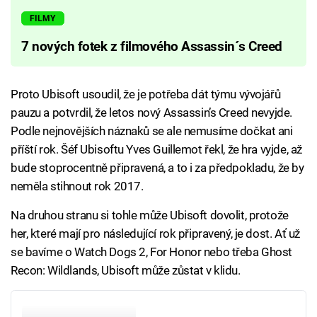
FILMY
7 nových fotek z filmového Assassin´s Creed
Proto Ubisoft usoudil, že je potřeba dát týmu vývojářů
pauzu a potvrdil, že letos nový Assassin’s Creed nevyjde.
Podle nejnovějších náznaků se ale nemusíme dočkat ani
příští rok. Šéf Ubisoftu Yves Guillemot řekl, že hra vyjde, až
bude stoprocentně připravená, a to i za předpokladu, že by
neměla stihnout rok 2017.
Na druhou stranu si tohle může Ubisoft dovolit, protože
her, které mají pro následující rok připravený, je dost. Ať už
se bavíme o Watch Dogs 2, For Honor nebo třeba Ghost
Recon: Wildlands, Ubisoft může zůstat v klidu.