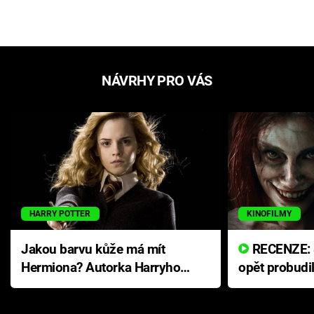
NÁVRHY PRO VÁS
HARRY POTTER
KINOFILMY
Jakou barvu kůže má mít
RECENZE: Smrtelné zlo se
Hermiona? Autorka Harryho
opět probudi
Pottera přišla s ráznou
přichází s n
odpovědí
hororovou n