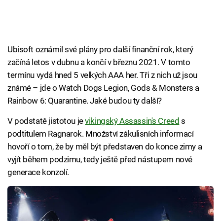
Ubisoft oznámil své plány pro další finanční rok, který
začíná letos v dubnu a končí v březnu 2021. V tomto
termínu vydá hned 5 velkých AAA her. Tři z nich už jsou
známé – jde o Watch Dogs Legion, Gods & Monsters a
Rainbow 6: Quarantine. Jaké budou ty další?
V podstatě jistotou je
vikingský Assassin's Creed
s
podtitulem Ragnarok. Množství zákulisních informací
hovoří o tom, že by měl být představen do konce zimy a
vyjít během podzimu, tedy ještě před nástupem nové
generace konzolí.