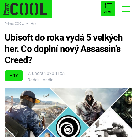
ŽIVĚ
Prima COOL
■
Hry
STARHOUSE
BUFFY, PŘEMOŽITELKA UPÍRŮ
Trendy:
Ubisoft do roka vydá 5 velkých
ESCAPE
PLNEJ KOTEL
AVENGERS 5
her. Co doplní nový Assassin's
Creed?
7. února 2020 11:52
HRY
Radek Londin
Témata
Filmy
Seriály
Hry