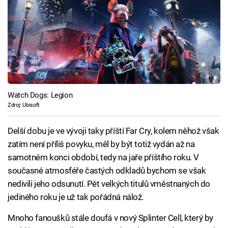
Watch Dogs: Legion
Zdroj: Ubisoft
Delší dobu je ve vývoji taky příští Far Cry, kolem něhož však
zatím není příliš povyku, měl by být totiž vydán až na
samotném konci období, tedy na jaře příštího roku. V
současné atmosféře častých odkladů bychom se však
nedivili jeho odsunutí. Pět velkých titulů vměstnaných do
jediného roku je už tak pořádná nálož.
Mnoho fanoušků stále doufá v nový Splinter Cell, který by