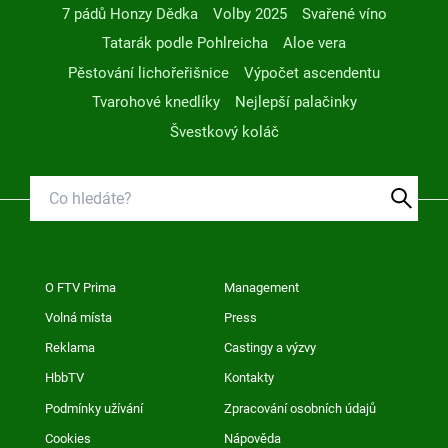
7 pádů Honzy Dědka
Volby 2025
Svařené víno
Tatarák podle Pohlreicha
Aloe vera
Pěstování lichořeřišnice
Výpočet ascendentu
Tvarohové knedlíky
Nejlepší palačinky
Švestkový koláč
O FTV Prima
Management
Volná místa
Press
Reklama
Castingy a výzvy
HbbTV
Kontakty
Podmínky užívání
Zpracování osobních údajů
Cookies
Nápověda