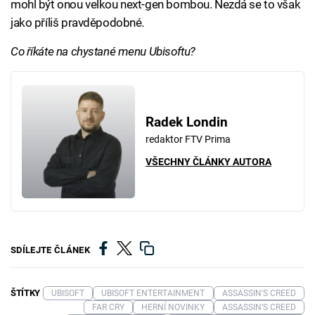
mohl být onou velkou next-gen bombou. Nezdá se to však
jako příliš pravděpodobné.
Co říkáte na chystané menu Ubisoftu?
Radek Londin
redaktor FTV Prima
VŠECHNY ČLÁNKY AUTORA
SDÍLEJTE ČLÁNEK
ŠTÍTKY
UBISOFT
UBISOFT ENTERTAINMENT
ASSASSIN'S CREED
FAR CRY
HERNÍ NOVINKY
ASSASSIN’S CREED