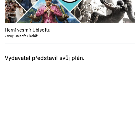
Cool Esport
Pořady
Herní vesmír Ubisoftu
TV Program
Zdroj: Ubisoft / koláž
Sledujte prima+
Vydavatel představil svůj plán.
Přihlášení
Sledujte nás