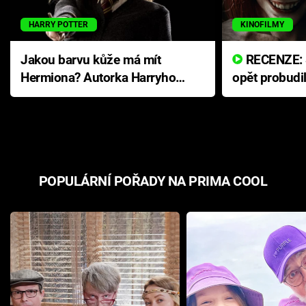
HARRY POTTER
KINOFILMY
Jakou barvu kůže má mít
RECENZE: Smrtelné zlo se
Hermiona? Autorka Harryho
opět probudi
Pottera přišla s ráznou
přichází s n
odpovědí
hororovou n
POPULÁRNÍ POŘADY NA PRIMA COOL