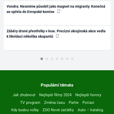
Vondra: Nesmíme působit jako magnet na migranty. Konečná
se opřela do Evropské komise
Záběry drsné přestřelky v lese. Precizní ukrajinská akce vedla
k likvidaci několika okupantů
Populární témata
Jak zhubnout
Nejlepší filmy 2024
Nejlepší horory
TV program
Změna času
Partie
Počasí
Kdy budou volby
ZOO Nové začátky
Auto – katalog