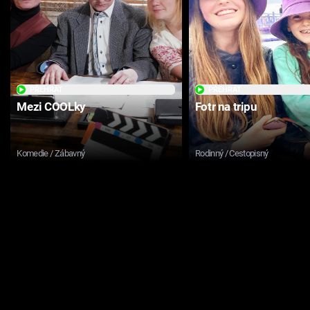
PŘEHRÁT
PŘEHRÁT
Mezi COOLky
Fotr na tripu
Komedie / Zábavný
Rodinný / Cestopisný