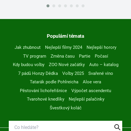
Populární témata
Jak zhubnout
Nejlepší filmy 2024
Nejlepší horory
TV program
Změna času
Partie
Počasí
Kdy budou volby
ZOO Nové začátky
Auto – katalog
7 pádů Honzy Dědka
Volby 2025
Svařené víno
Tatarák podle Pohlreicha
Aloe vera
Pěstování lichořeřišnice
Výpočet ascendentu
Tvarohové knedlíky
Nejlepší palačinky
Švestkový koláč