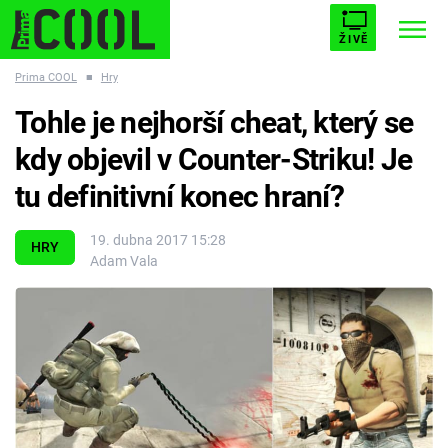
ŽIVĚ
Prima COOL
■
Hry
STARHOUSE
BUFFY, PŘEMOŽITELKA UPÍRŮ
Trendy:
Tohle je nejhorší cheat, který se
ESCAPE
PLNEJ KOTEL
AVENGERS 5
kdy objevil v Counter-Striku! Je
tu definitivní konec hraní?
19. dubna 2017 15:28
HRY
Adam Vala
Témata
Filmy
Seriály
Hry