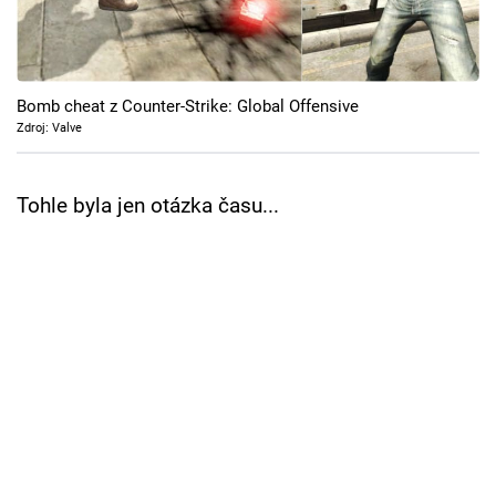
Cool Esport
Pořady
Bomb cheat z Counter-Strike: Global Offensive
TV Program
Zdroj: Valve
Sledujte prima+
Tohle byla jen otázka času...
Přihlášení
Sledujte nás