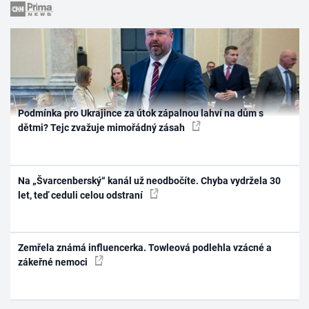
Podmínka pro Ukrajince za útok zápalnou lahví na dům s
dětmi? Tejc zvažuje mimořádný zásah
Na „Švarcenberský“ kanál už neodbočíte. Chyba vydržela 30
let, teď ceduli celou odstraní
Zemřela známá influencerka. Towleová podlehla vzácné a
zákeřné nemoci