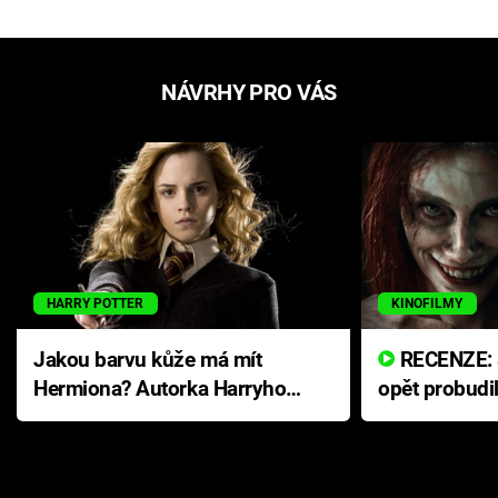
NÁVRHY PRO VÁS
HARRY POTTER
KINOFILMY
Jakou barvu kůže má mít
RECENZE: Smrtelné zlo se
Hermiona? Autorka Harryho
opět probudi
Pottera přišla s ráznou
přichází s n
odpovědí
hororovou n