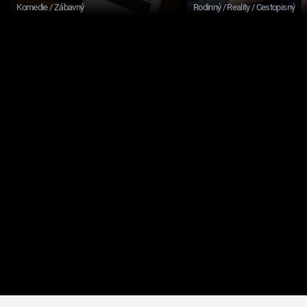
Komedie / Zábavný
Rodinný / Reality / Cestopisný