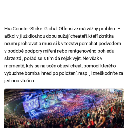
Hra Counter-Strike: Global Offensive má vážný problém –
ačkoliv ji už dlouhou dobu sužují cheateři, kteří zkrátka
neumí prohrávat a musí si k vítězství pomáhat podvodem
v podobě podpory míření nebo rentgenového pohledu
skrze zdi, pořád se s tím dá nějak vyjít. Ne však v
momentě, kdy se na scén objeví cheat, pomocí kterého
vybuchne bomba ihned po položení, resp. ji zneškodníte za
jedinou vteřinu.