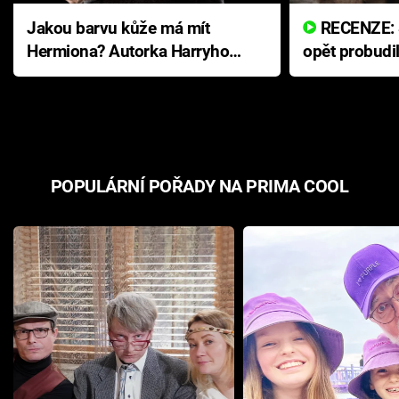
Jakou barvu kůže má mít
RECENZE: Smrtelné zlo se
Hermiona? Autorka Harryho
opět probudi
Pottera přišla s ráznou
přichází s n
odpovědí
hororovou n
POPULÁRNÍ POŘADY NA PRIMA COOL