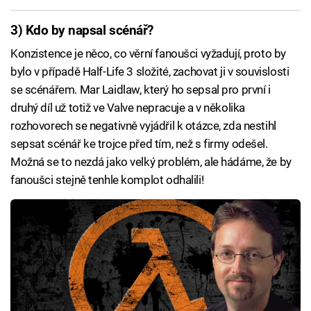
3) Kdo by napsal scénář?
Konzistence je něco, co věrní fanoušci vyžadují, proto by
bylo v případě Half-Life 3 složité, zachovat ji v souvislosti
se scénářem. Mar Laidlaw, který ho sepsal pro první i
druhý díl už totiž ve Valve nepracuje a v několika
rozhovorech se negativně vyjádřil k otázce, zda nestihl
sepsat scénář ke trojce před tím, než s firmy odešel.
Možná se to nezdá jako velký problém, ale hádáme, že by
fanoušci stejně tenhle komplot odhalili!