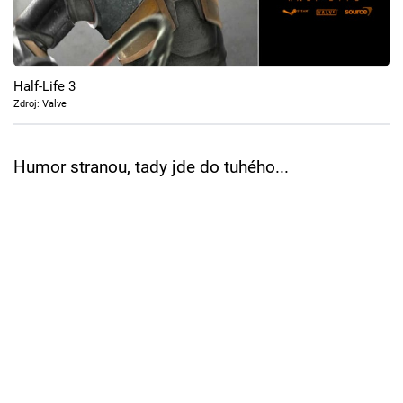
Cool Esport
Pořady
Half-Life 3
TV Program
Zdroj: Valve
Sledujte prima+
Humor stranou, tady jde do tuhého...
Přihlášení
Sledujte nás