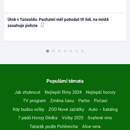
Útok v Tanvaldu: Pachatel měl pobodat tři lidi, na místě
zasahuje policie
Populární témata
Jak zhubnout
Nejlepší filmy 2024
Nejlepší horory
TV program
Změna času
Partie
Počasí
Kdy budou volby
ZOO Nové začátky
Auto – katalog
7 pádů Honzy Dědka
Volby 2025
Svařené víno
Tatarák podle Pohlreicha
Aloe vera