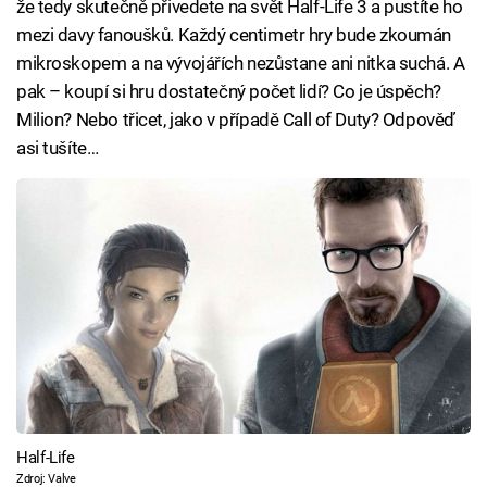
že tedy skutečně přivedete na svět Half-Life 3 a pustíte ho
mezi davy fanoušků. Každý centimetr hry bude zkoumán
mikroskopem a na vývojářích nezůstane ani nitka suchá. A
pak – koupí si hru dostatečný počet lidí? Co je úspěch?
Milion? Nebo třicet, jako v případě Call of Duty? Odpověď
asi tušíte…
Half-Life
Zdroj: Valve