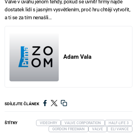
Valve v úvahu jenom tehdy, pokud se uvnitř firmy najde
dostatek lidí s jasným vysvětlením, proč hru chtějí vytvořit,
a ti se za tím nenašli…
Adam Vala
SDÍLEJTE ČLÁNEK
ŠTÍTKY
VIDEOHRY
VALVE CORPORATION
HALF-LIFE 3
GORDON FREEMAN
VALVE
ELI VANCE