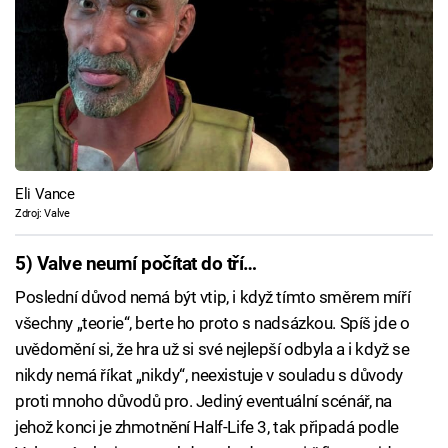
Eli Vance
Zdroj: Valve
5) Valve neumí počítat do tří…
Poslední důvod nemá být vtip, i když tímto směrem míří
všechny „teorie“, berte ho proto s nadsázkou. Spíš jde o
uvědomění si, že hra už si své nejlepší odbyla a i když se
nikdy nemá říkat „nikdy“, neexistuje v souladu s důvody
proti mnoho důvodů pro. Jediný eventuální scénář, na
jehož konci je zhmotnění Half-Life 3, tak připadá podle