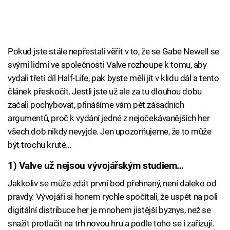
Pokud jste stále nepřestali věřit v to, že se Gabe Newell se
svými lidmi ve společnosti Valve rozhoupe k tomu, aby
vydali třetí díl Half-Life, pak byste měli jít v klidu dál a tento
článek přeskočit. Jestli jste už ale za tu dlouhou dobu
začali pochybovat, přinášíme vám pět zásadních
argumentů, proč k vydání jedné z nejočekávanějších her
všech dob nikdy nevyjde. Jen upozorňujeme, že to může
být trochu kruté…
1) Valve už nejsou vývojářským studiem…
Jakkoliv se může zdát první bod přehnaný, není daleko od
pravdy. Vývojáři si honem rychle spočítali, že uspět na poli
digitální distribuce her je mnohem jistější byznys, než se
snažit protlačit na trh novou hru a podle toho se i zařizují.