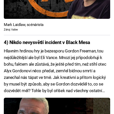
Mark Laidlaw, scénárista
Zdroj: Valve
4) Nikdo nevysvětlí incident v Black Mesa
Hlavním hrdinou hry je bezesporu Gordon Freeman, tou
nejdůležitější ale byl Eli Vance. Mnozí jej připodobňuji k
bohu, faktem ale zůstává, že ještě před tím, než stihl otec
Alyx Gordonovi něco předat, zemřel bídnou smrtí a
zanechal nás tápat ve tmě. Jak kreativní a přitom logický
by musel být způsob, aby se Gordon dozvěděl to, co se
dozvědět měl? Tohle by byl oříšek nad všechny ostatní…