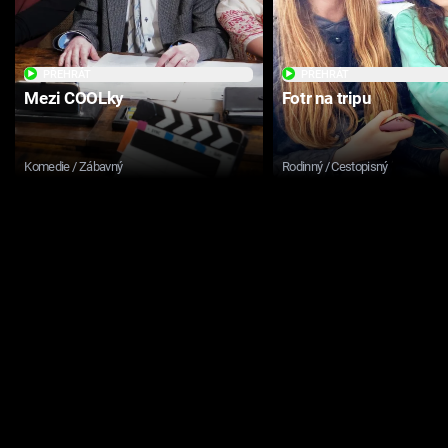
PŘEHRÁT
PŘEHRÁT
Mezi COOLky
Fotr na tripu
Komedie / Zábavný
Rodinný / Cestopisný