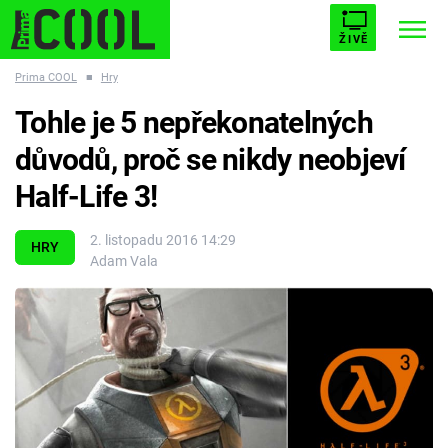
ŽIVĚ
Prima COOL
■
Hry
STARHOUSE
BUFFY, PŘEMOŽITELKA UPÍRŮ
Trendy:
Tohle je 5 nepřekonatelných
ESCAPE
PLNEJ KOTEL
AVENGERS 5
důvodů, proč se nikdy neobjeví
Half-Life 3!
2. listopadu 2016 14:29
HRY
Adam Vala
Témata
Filmy
Seriály
Hry