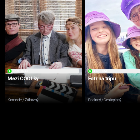
PŘEHRÁT
PŘEHRÁT
Mezi COOLky
Fotr na tripu
Komedie / Zábavný
Rodinný / Cestopisný