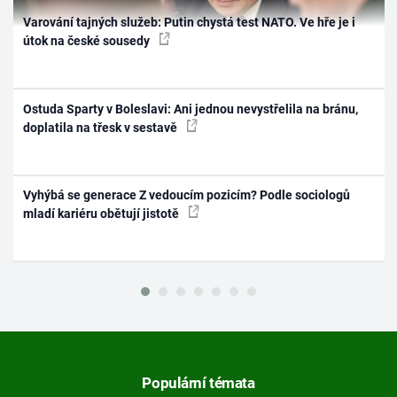
Varování tajných služeb: Putin chystá test NATO. Ve hře je i
útok na české sousedy
Ostuda Sparty v Boleslavi: Ani jednou nevystřelila na bránu,
doplatila na třesk v sestavě
Vyhýbá se generace Z vedoucím pozicím? Podle sociologů
mladí kariéru obětují jistotě
Populární témata