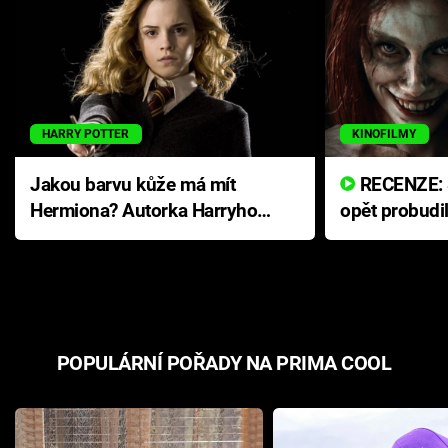
HARRY POTTER
KINOFILMY
Jakou barvu kůže má mít
RECENZE: Smrtelné zlo se
Hermiona? Autorka Harryho
opět probudi
Pottera přišla s ráznou
přichází s n
odpovědí
hororovou n
POPULÁRNÍ POŘADY NA PRIMA COOL