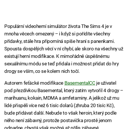
Populární videoherní simulátor života The Sims 4 je v
mnoha věcech omezený – i když si pořídíte všechny
přídavky, stále hra připomíná spíše hraní s panenkami.
Spousta dospělých věcí v ní chybí, ale skoro na všechny už
existují herní modifikace. K mimořádně úspěšnému
sexuálnímu módu se teď přidala i možnost přidat do hry
drogy se vším, co se kolem nich točí.
Autorem feťácké modifikace
BasementalCC
je uživatel
pod přezdívkou Basemental, který zatím vytvořil 4 drogy –
marihuanu, kokain, MDMA a amfetaminy. A jelikož už mu
lidé přispěli více než 6 tisíc dolarů (zhruba 20 tisíc Kč),
bude přidávat další. Nebude to však heroin, který podle
něho není zábavný, protože postavička prostě jenom
odpadne, chystá však možná až přílis zábavné