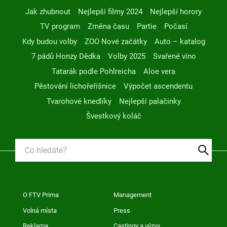
Jak zhubnout
Nejlepší filmy 2024
Nejlepší horory
TV program
Změna času
Partie
Počasí
Kdy budou volby
ZOO Nové začátky
Auto – katalog
7 pádů Honzy Dědka
Volby 2025
Svařené víno
Tatarák podle Pohlreicha
Aloe vera
Pěstování lichořeřišnice
Výpočet ascendentu
Tvarohové knedlíky
Nejlepší palačinky
Švestkový koláč
O FTV Prima
Management
Volná místa
Press
Reklama
Castingy a výzvy