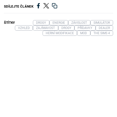
SDÍLEJTE ČLÁNEK
ŠTÍTKY
DROGY
ENERGIE
ZÁVISLOST
SIMULÁTOR
VZHLED
ZAJÍMAVOST
DROGY
PŘÍDAVKY
DEALER
HERNÍ MODIFIKACE
MOD
THE SIMS 4