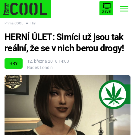
ŽIVĚ
Prima COOL
■
Hry
STARHOUSE
BUFFY, PŘEMOŽITELKA UPÍRŮ
Trendy:
HERNÍ ÚLET: Simíci už jsou tak
ESCAPE
PLNEJ KOTEL
AVENGERS 5
reální, že se v nich berou drogy!
12. března 2018 14:03
HRY
Radek Londin
Témata
Filmy
Seriály
Hry