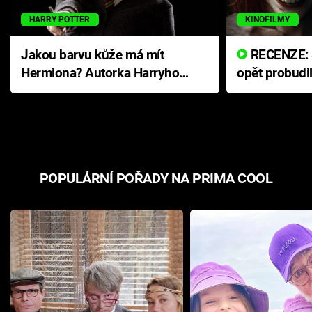
HARRY POTTER
KINOFILMY
Jakou barvu kůže má mít
RECENZE: Smrtelné zlo se
Hermiona? Autorka Harryho
opět probudi
Pottera přišla s ráznou
přichází s n
odpovědí
hororovou n
POPULÁRNÍ POŘADY NA PRIMA COOL