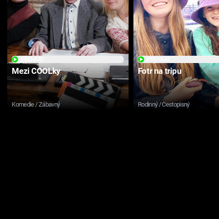
PŘEHRÁT
PŘEHRÁT
Mezi COOLky
Fotr na tripu
Komedie / Zábavný
Rodinný / Cestopisný