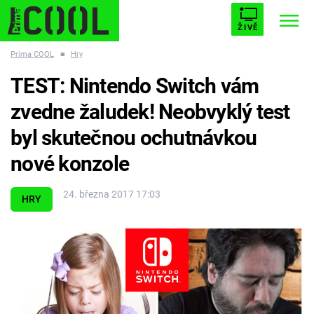
ŽIVĚ
Prima COOL
■
Hry
STARHOUSE
BUFFY, PŘEMOŽITELKA UPÍRŮ
Trendy:
TEST: Nintendo Switch vám
ESCAPE
PLNEJ KOTEL
AVENGERS 5
zvedne žaludek! Neobvyklý test
byl skutečnou ochutnávkou
nové konzole
Témata
24. března 2017 17:03
HRY
Filmy
Seriály
Hry