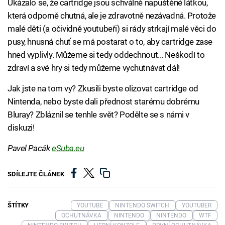
Ukázalo se, že cartridge jsou schválně napuštěné látkou,
která odporně chutná, ale je zdravotně nezávadná. Protože
malé děti (a očividně youtubeři) si rády strkají malé věci do
pusy, hnusná chuť se má postarat o to, aby cartridge zase
hned vyplivly. Můžeme si tedy oddechnout... Neškodí to
zdraví a své hry si tedy můžeme vychutnávat dál!
Jak jste na tom vy? Zkusili byste olizovat cartridge od
Nintenda, nebo byste dali přednost starému dobrému
Bluray? Zbláznil se tenhle svět? Podělte se s námi v
diskuzi!
Pavel Pacák
eSuba.eu
SDÍLEJTE ČLÁNEK
ŠTÍTKY
YOUTUBE
NINTENDO SWITCH
YOUTUBER
OCHUTNÁVKA
NINTENDO
NINTENDO
WTF