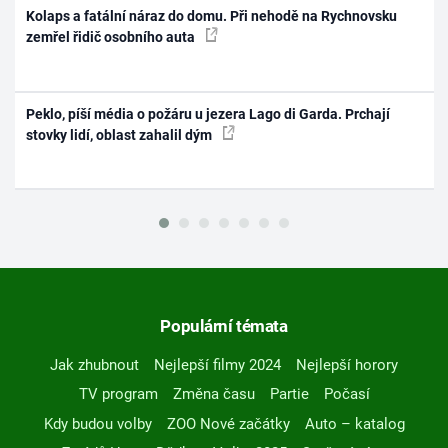
Kolaps a fatální náraz do domu. Při nehodě na Rychnovsku
zemřel řidič osobního auta
Peklo, píší média o požáru u jezera Lago di Garda. Prchají
stovky lidí, oblast zahalil dým
Populární témata
Jak zhubnout
Nejlepší filmy 2024
Nejlepší horory
TV program
Změna času
Partie
Počasí
Kdy budou volby
ZOO Nové začátky
Auto – katalog