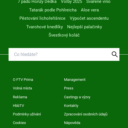
7 pádů Honzy Dědka
Volby 2025
Svařené víno
Tatarák podle Pohlreicha
Aloe vera
Pěstování lichořeřišnice
Výpočet ascendentu
Tvarohové knedlíky
Nejlepší palačinky
Švestkový koláč
O FTV Prima
Management
Volná místa
Press
Reklama
Castingy a výzvy
HbbTV
Kontakty
Podmínky užívání
Zpracování osobních údajů
Cookies
Nápověda