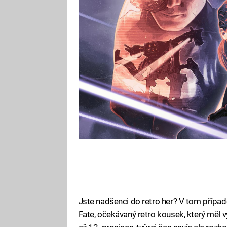
Nadešel Den zúčtování a herní fan
Jste nadšenci do retro her? V tom případ
Fate, očekávaný retro kousek, který měl vy