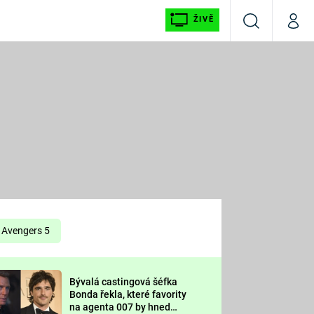
ŽIVĚ
Vyhledávání
Můj p
Prima+
É
CNN Prima NEWS
E
Prima FRESH
ŠÍ
Prima LIVING
E
Prima Ženy
Avengers 5
Prima LAJK
Bývalá castingová šéfka
OOL
Bonda řekla, které favority
Sledujte nás
na agenta 007 by hned