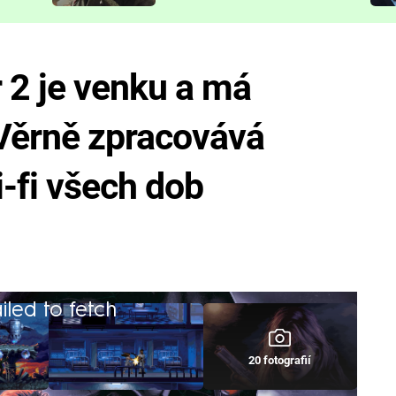
představit
 2 je venku a má
 Věrně zpracovává
i-fi všech dob
iled to fetch
20 fotografií