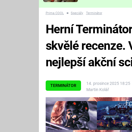
Které děsivé pecky vám
nejvíc zvednou tep?
Prima COOL
■
Speciály
Terminátor
Herní Terminátor
skvělé recenze.
nejlepší akční sc
14. prosince 2025 18:25
TERMINÁTOR
Martin Kolář
Fa