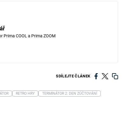
ář
tor Prima COOL a Prima ZOOM
SDÍLEJTE ČLÁNEK
ÁTOR
RETRO HRY
TERMINÁTOR 2: DEN ZÚČTOVÁNÍ