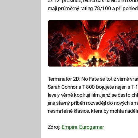
až 12. prosince, tvůrci čas navíc ale rozh
mají průměrný rating 78/100 a při pohledu 
Terminator 2D: No Fate se totiž věrně vra
Sarah Connor a T-800 bojujete nejen s T-
levely věrně kopírují film, jenž se často ch
jiné slavný příběh rozvádějí do nových s
nesmrtelné klasice, která by mohla naděli
Zdroj:
Empire
,
Eurogamer