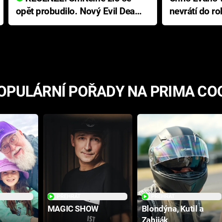
opět probudilo. Nový Evil Dead
nevrátí do ro
přichází s neodolatelnou
Ameriky
hororovou nabídkou
OPULÁRNÍ POŘADY NA PRIMA CO
PŘEHRÁT
PŘEHRÁT
MAGIC SHOW
Blondýna, Kutil a
Zabiják