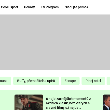
Cool Esport
Pořady
TV Program
Sledujte prima+
Hry
Zábava
MAFIA
ZÁBAVN
GALERI
GTA 6
NEJLEP
KINGDOM
KOMEDI
COME:
DELIVERANCE
CHUCK
House
Buffy, přemožitelka upírů
Escape
Plnej kotel
NORRIS
ESPORT
6 nejbizarnějších momentů z
DEADP
akčních klasik, bez kterých si
slavné filmy už nejde