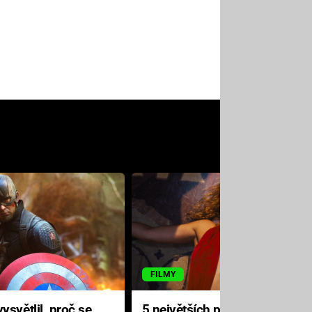
FILMY
ysvětlil, proč se
5 největších propadáků