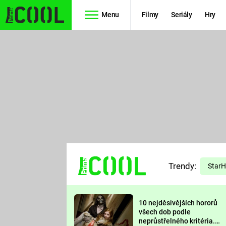
Menu
Filmy
Seriály
Hry
Seriály
Filmy
SIMPSONOVI
STAR WARS
HVĚZDNÁ
AVENGERS
BRÁNA
RYCHLE A
TEORIE
ZBĚSILE 10
Trendy:
VELKÉHO
Star
PREDÁTOR
TŘESKU
10 nejděsivějších hororů
FUTURAMA
všech dob podle
neprůstřelného kritéria.