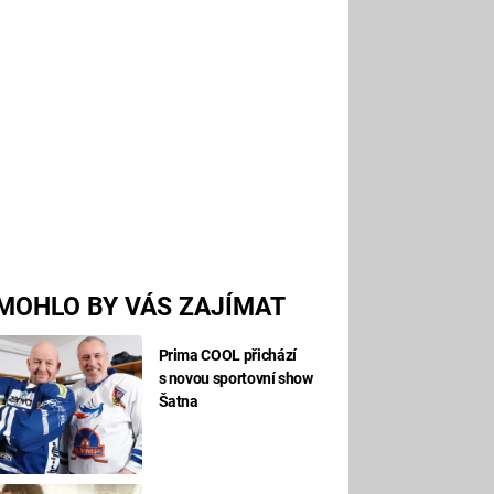
MOHLO BY VÁS ZAJÍMAT
Prima COOL přichází
s novou sportovní show
Šatna