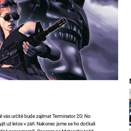
oušci by si ho neměli nechat ujít.
ě vás určitě bude zajímat Terminator 2D: No
jít už letos v září. Nakonec jsme se ho dočkali