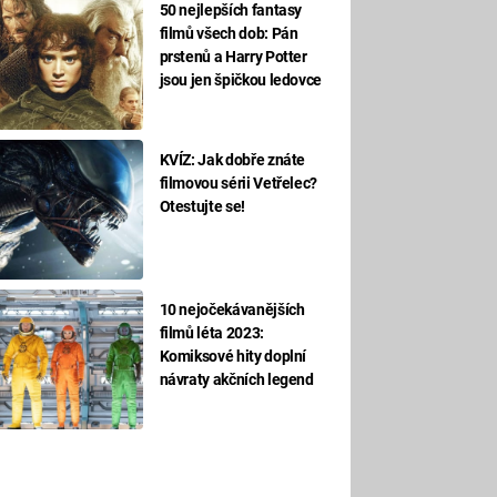
50 nejlepších fantasy
filmů všech dob: Pán
prstenů a Harry Potter
jsou jen špičkou ledovce
KVÍZ: Jak dobře znáte
filmovou sérii Vetřelec?
Otestujte se!
10 nejočekávanějších
filmů léta 2023:
Komiksové hity doplní
návraty akčních legend