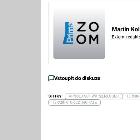
Martin Kol
Externí redak
Vstoupit do diskuze
ŠTÍTKY
ARNOLD SCHWARZENEGGER
TERMIN
TERMINATOR 2D: NO FATE