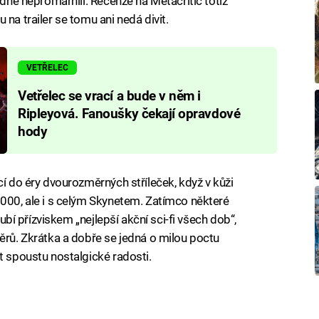
odně nepromarnili. Recenze na Metacritic totiž
na trailer se tomu ani nedá divit.
VETŘELEC
Vetřelec se vrací a bude v něm i
Ripleyová. Fanoušky čekají opravdové
hody
cí do éry dvourozměrných stříleček, když v kůži
1000, ale i s celým Skynetem. Zatímco některé
lubí přízviskem „nejlepší akční sci-fi všech dob“,
měrů. Zkrátka a dobře se jedná o milou poctu
t spoustu nostalgické radosti.