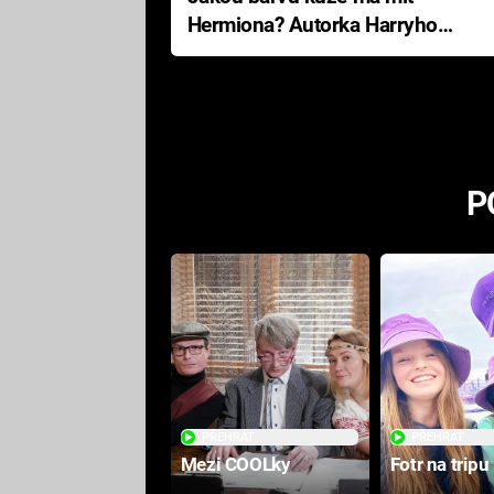
Hermiona? Autorka Harryho
Pottera přišla s ráznou
odpovědí
P
PŘEHRÁT
PŘEHRÁT
Mezi COOLky
Fotr na tripu