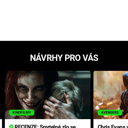
NÁVRHY PRO VÁS
KINOFILMY
AVENGERS
RECENZE: Smrtelné zlo se
Chris Evans v