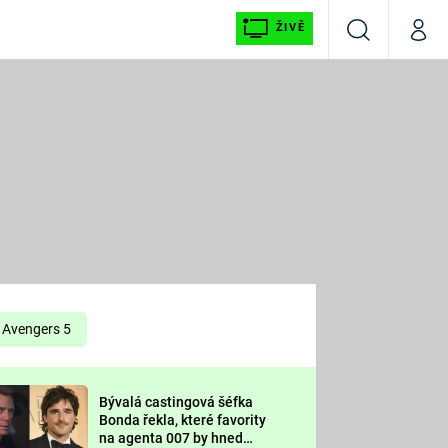
ŽIVĚ
Vyhledávání
Můj p
Prima+
É
CNN Prima NEWS
E
Prima FRESH
ŠÍ
Prima LIVING
E
Prima Ženy
Avengers 5
Prima LAJK
Bývalá castingová šéfka
OOL
Bonda řekla, které favority
Sledujte nás
na agenta 007 by hned