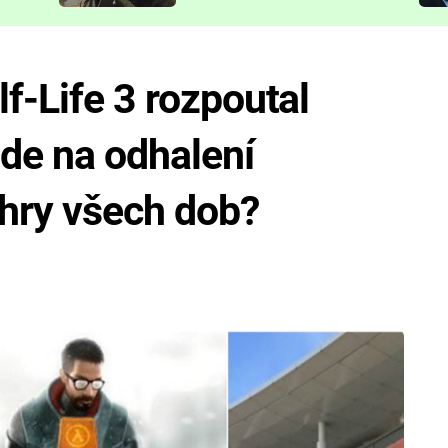
představit
f-Life 3 rozpoutal
jde na odhalení
 hry všech dob?