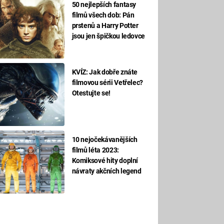
50 nejlepších fantasy
filmů všech dob: Pán
prstenů a Harry Potter
jsou jen špičkou ledovce
KVÍZ: Jak dobře znáte
filmovou sérii Vetřelec?
Otestujte se!
10 nejočekávanějších
filmů léta 2023:
Komiksové hity doplní
návraty akčních legend