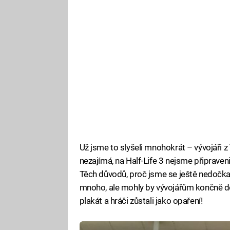
Už jsme to slyšeli mnohokrát – vývojáři z 
nezajímá, na Half-Life 3 nejsme připraveni
Těch důvodů, proč jsme se ještě nedočkal
mnoho, ale mohly by vývojářům končně do
plakát a hráči zůstali jako opaření!