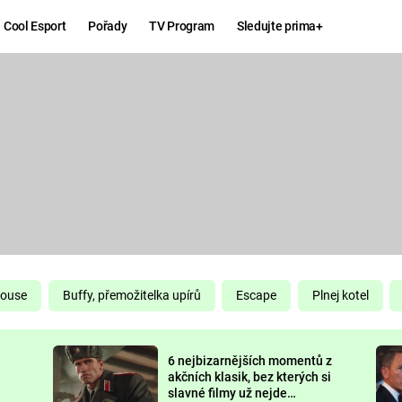
Cool Esport
Pořady
TV Program
Sledujte prima+
Hry
Zábava
MAFIA
ZÁBAVN
GALERI
GTA 6
NEJLEP
KINGDOM
KOMEDI
COME:
DELIVERANCE
CHUCK
House
Buffy, přemožitelka upírů
Escape
Plnej kotel
NORRIS
ESPORT
6 nejbizarnějších momentů z
DEADP
akčních klasik, bez kterých si
slavné filmy už nejde