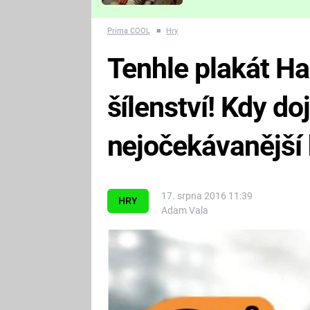
Které děsivé pecky vám
nejvíc zvednou tep?
Prima COOL
■
Hry
Tenhle plakát Hal
šílenství! Kdy do
nejočekávanější
17. srpna 2016 11:39
HRY
Adam Vala