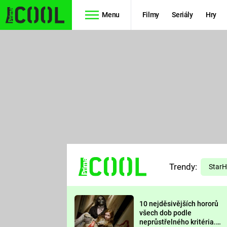
Menu
Filmy
Seriály
Hry
Seriály
Filmy
SIMPSONOVI
STAR WARS
HVĚZDNÁ
AVENGERS
BRÁNA
RYCHLE A
TEORIE
ZBĚSILE 10
Trendy:
VELKÉHO
Star
PREDÁTOR
TŘESKU
10 nejděsivějších hororů
FUTURAMA
všech dob podle
neprůstřelného kritéria.