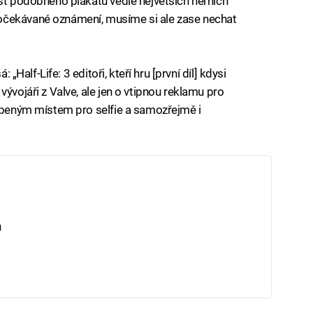
ost podobného plakátu vedle největších herních
očekávané oznámení, musíme si ale zase nechat
 „Half-Life: 3 editoři, kteří hru [první díl] kdysi
ývojáři z Valve, ale jen o vtipnou reklamu pro
líbeným místem pro selfie a samozřejmě i
a