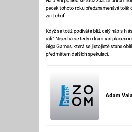
Na první pohled se totiž zdá, že přítomn
pecek tohoto roku předznamenává tolik 
zajít chuť…
Když se totiž podíváte blíž, celý nápis hlásá:
ráli.“ Nejedná se tedy o kampaň placenou v
Giga Games, která se jistojistě stane ob
předmětem dalších spekulací.
Adam Val