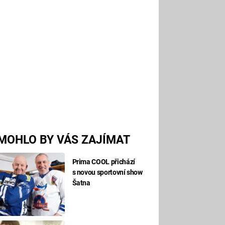
MOHLO BY VÁS ZAJÍMAT
Prima COOL přichází
s novou sportovní show
Šatna