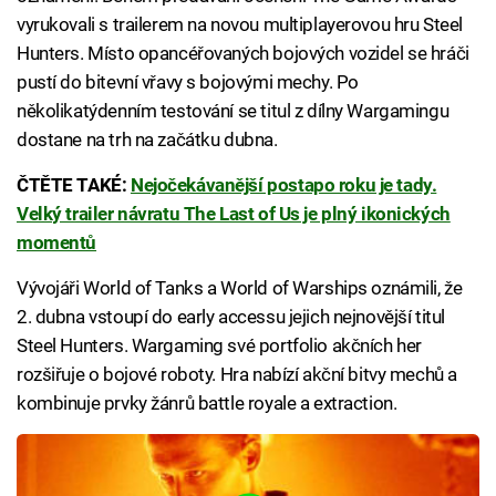
vyrukovali s trailerem na novou multiplayerovou hru Steel
Hunters. Místo opancéřovaných bojových vozidel se hráči
pustí do bitevní vřavy s bojovými mechy. Po
několikatýdenním testování se titul z dílny Wargamingu
dostane na trh na začátku dubna.
ČTĚTE TAKÉ:
Nejočekávanější postapo roku je tady.
Velký trailer návratu The Last of Us je plný ikonických
momentů
Vývojáři World of Tanks a World of Warships oznámili, že
2. dubna vstoupí do early accessu jejich nejnovější titul
Steel Hunters. Wargaming své portfolio akčních her
rozšiřuje o bojové roboty. Hra nabízí akční bitvy mechů a
kombinuje prvky žánrů battle royale a extraction.