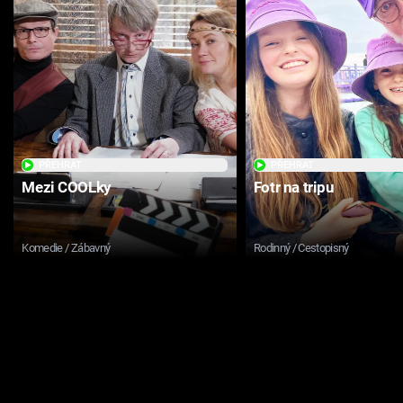
PŘEHRÁT
PŘEHRÁT
Mezi COOLky
Fotr na tripu
Komedie / Zábavný
Rodinný / Cestopisný