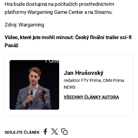
Hra bude dostupná na počítačích prostřednictvím
platformy Wargaming Game Center a na Steamu.
Zdroj: Wargaming
Video, které jste mohli minout: Český finální trailer sci-fi
Pasáž
Failed to fetch
Jan Hrušovský
redaktor FTV Prima, CNN Prima
NEWS
VŠECHNY ČLÁNKY AUTORA
SDÍLEJTE ČLÁNEK