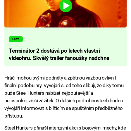
HRY
Terminátor 2 dostává po letech vlastní
videohru. Skvělý trailer fanoušky nadchne
Hráči mohou svými podněty a zpětnou vazbou ovlivnit
finální podobu hry. Vývojáři si od toho slibují, že díky tomu
bude Steel Hunters nabízet nejpoutavější a
nejuspokojivější zážitek. O dalších podrobnostech budou
vývojáři informovat s blížícím se spuštěním předběžného
přístupu.
Steel Hunters přináší intenzivní akci s bojovými mechy, kde