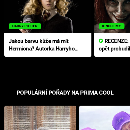
HARRY POTTER
KINOFILMY
Jakou barvu kůže má mít
RECENZE: Smrtelné zlo se
Hermiona? Autorka Harryho
opět probudi
Pottera přišla s ráznou
přichází s n
odpovědí
hororovou n
POPULÁRNÍ POŘADY NA PRIMA COOL