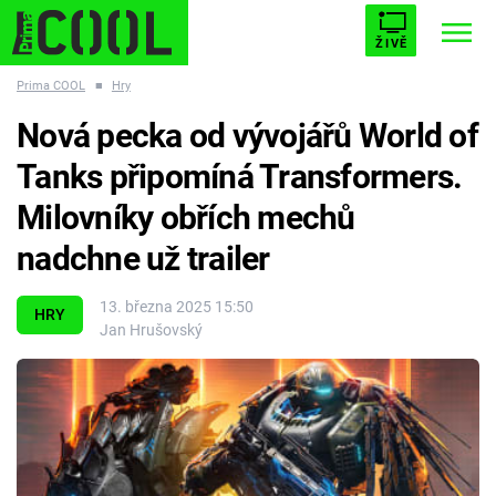
ŽIVĚ
Prima COOL
■
Hry
STARHOUSE
BUFFY, PŘEMOŽITELKA UPÍRŮ
Trendy:
Nová pecka od vývojářů World of
ESCAPE
PLNEJ KOTEL
AVENGERS 5
Tanks připomíná Transformers.
Milovníky obřích mechů
nadchne už trailer
Témata
13. března 2025 15:50
HRY
Jan Hrušovský
Filmy
Seriály
Hry