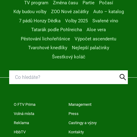
TV program
Změna času
Partie
Počasí
Kdy budou volby
ZOO Nové začátky
Auto – katalog
7 pádů Honzy Dědka
Volby 2025
Svařené víno
Tatarák podle Pohlreicha
Aloe vera
Pěstování lichořeřišnice
Výpočet ascendentu
Tvarohové knedlíky
Nejlepší palačinky
Švestkový koláč
O FTV Prima
Management
Volná místa
Press
Reklama
Castingy a výzvy
HbbTV
Kontakty