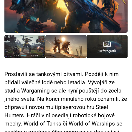
Cool Esport
Pořady
TV Program
Sledujte prima+
10 fotografií
Přihlášení
Proslavili se tankovými bitvami. Později k nim
přidali válečné lodě nebo letadla. Vývojáři ze
Sledujte nás
studia Wargaming se ale nyní pouštějí do zcela
jiného světa. Na konci minulého roku oznámili, že
připravují novou multiplayerovou hru Steel
Hunters. Hráči v ní osedlají robotické bojové
mechy. World of Tanks či World of Warships se