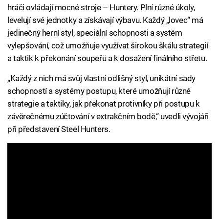
hráči ovládají mocné stroje – Huntery. Plní různé úkoly,
levelují své jednotky a získávají výbavu. Každý „lovec“ má
jedinečný herní styl, speciální schopnosti a systém
vylepšování, což umožňuje využívat širokou škálu strategií
a taktik k překonání soupeřů a k dosažení finálního střetu.
„Každý z nich má svůj vlastní odlišný styl, unikátní sady
schopností a systémy postupu, které umožňují různé
strategie a taktiky, jak překonat protivníky při postupu k
závěrečnému zúčtování v extrakčním bodě,“ uvedli vývojáři
při představení Steel Hunters.