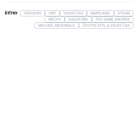
ŠTÍTKY
VIDEOHRY
HRY
VOLNÝ ČAS
MARYLAND
STEAM
MECHY
GUILDFORD
THE GAME AWARDS
MICHAEL MCDONALD
ŽIVOTNÍ STYL A VOLNÝ ČAS