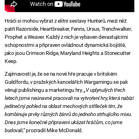
Hráči si mohou vybrat z elitní sestavy Hunterů, mezi něž
patří Razorside, Heartbreaker, Fenris, Ursus, Trenchwalker,
Prophet a Weaver. Každý z nich je vybaven devastujícími
schopnostmi a připraven ovládnout dynamická bojiště,
jako jsou Crimson Ridge, Maryland Heights a Stonecutter
Keep.
Zajímavostí je, že se na nové hře pracuje v britském
Guildfordu, v pražských kancelářích Wargamingu se pak
věnují publishingu a marketingu hry.
„V uplynulých třech
letech jsme neúnavně pracovali na vytvoření hry, která nabízí
jedinečný pohled na oblast mechových stříleček tím, že
kombinuje prvky různých žánrů do jednoho strhujícího mixu.
Dnes jsme konečně připraveni ukázat hráčům, co jsme
budovali,“
prozradil Mike McDonald.