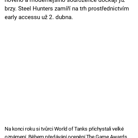
nového a modernějšího sourozence dočkají již
brzy. Steel Hunters zamíří na trh prostřednictvím
early accessu už 2. dubna.
Na konci roku si tvůrci World of Tanks přichystali velké
oznámení. Během předávání ocenění The Game Awards