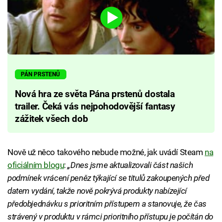
PÁN PRSTENŮ
Nová hra ze světa Pána prstenů dostala
trailer. Čeká vás nejpohodovější fantasy
zážitek všech dob
Nově už něco takového nebude možné, jak uvádí Steam
na
oficiálním blogu
:
„Dnes jsme aktualizovali část našich
podmínek vrácení peněz týkající se titulů zakoupených před
datem vydání, takže nově pokrývá produkty nabízející
předobjednávku s prioritním přístupem a stanovuje, že čas
strávený v produktu v rámci prioritního přístupu je počítán do