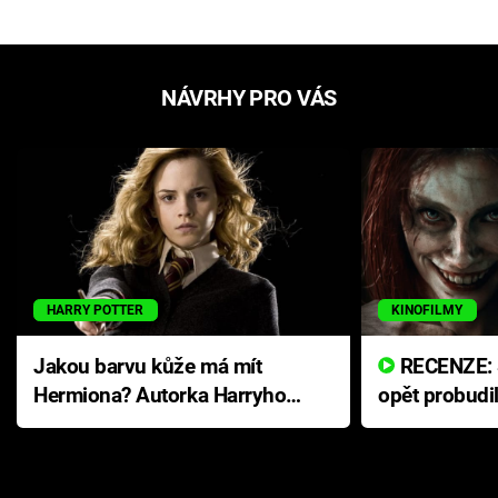
NÁVRHY PRO VÁS
HARRY POTTER
KINOFILMY
Jakou barvu kůže má mít
RECENZE: Smrtelné zlo se
Hermiona? Autorka Harryho
opět probudi
Pottera přišla s ráznou
přichází s n
odpovědí
hororovou n