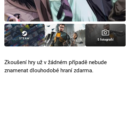
Cool Esport
Pořady
TV Program
5 fotografií
Sledujte prima+
Zkoušení hry už v žádném případě nebude
Přihlášení
znamenat dlouhodobé hraní zdarma.
Sledujte nás