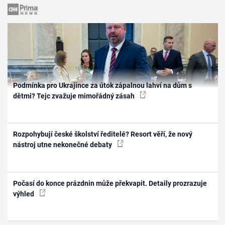
Podmínka pro Ukrajince za útok zápalnou lahví na dům s
dětmi? Tejc zvažuje mimořádný zásah
Rozpohybují české školství ředitelé? Resort věří, že nový
nástroj utne nekonečné debaty
Počasí do konce prázdnin může překvapit. Detaily prozrazuje
výhled