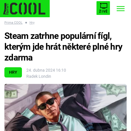
ŽIVĚ
Prima COOL
■
Hry
STARHOUSE
BUFFY, PŘEMOŽITELKA UPÍRŮ
Trendy:
Steam zatrhne populární fígl,
ESCAPE
PLNEJ KOTEL
AVENGERS 5
kterým jde hrát některé plné hry
zdarma
24. dubna 2024 16:10
HRY
Radek Londin
Témata
Filmy
Seriály
Hry