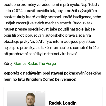
postupné proměny ve videoherním průmyslu. Například v
lednu 2024 upravil pravidla tak, aby umožnila vývojářům
nabízet tituly, které vznikly pomocí umělé inteligence, nebo
ji nějak zahrnují ve svých mechanismech. Budou však
muset přesně specifikovat, jaké použili nástroje, jak se
pojistili proti porušování autorského práva a zda hra
obsahuje prvky "živé AI". Tyto informace jsou pojistkou
nejen pro právníky, ale také informací pro samotné hráče
při procházení nabídky i orientaci v knihovně.
Zdroj:
Games Radar
,
The Verge
Reportáž o nedávném představení pokračování českého
herního hitu Kingdom Come: Deliverance:
Failed to fetch
Radek Londin