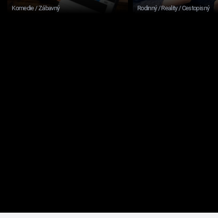
Komedie / Zábavný
Rodinný / Reality / Cestopisný