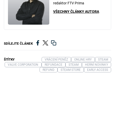
redaktor FTV Prima
VŠECHNY ČLÁNKY AUTORA
SDÍLEJTE ČLÁNEK
ŠTÍTKY
VRÁCENÍ PENĚZ
ONLINE HRY
STEAM
VALVE CORPORATION
REFUNDACE
STEAM
HERNÍ NOVINKY
REFUND
STEAM STORE
EARLY ACCESS