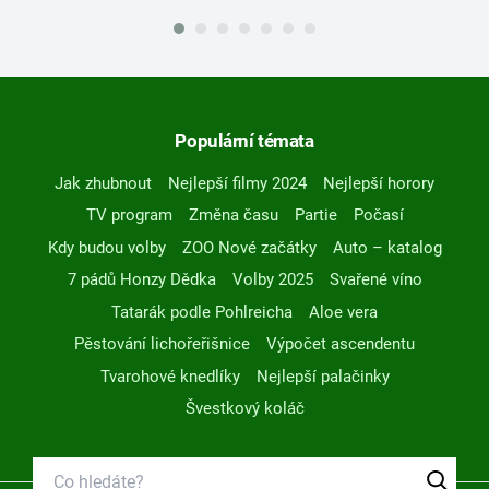
Populární témata
Jak zhubnout
Nejlepší filmy 2024
Nejlepší horory
TV program
Změna času
Partie
Počasí
Kdy budou volby
ZOO Nové začátky
Auto – katalog
7 pádů Honzy Dědka
Volby 2025
Svařené víno
Tatarák podle Pohlreicha
Aloe vera
Pěstování lichořeřišnice
Výpočet ascendentu
Tvarohové knedlíky
Nejlepší palačinky
Švestkový koláč