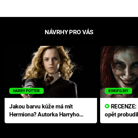
NÁVRHY PRO VÁS
HARRY POTTER
KINOFILMY
Jakou barvu kůže má mít
RECENZE: Smrtelné zlo se
Hermiona? Autorka Harryho
opět probudi
Pottera přišla s ráznou
přichází s n
odpovědí
hororovou n