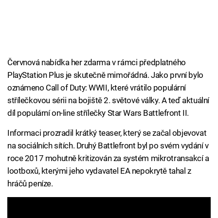
Červnová nabídka her zdarma v rámci předplatného
PlayStation Plus je skutečně mimořádná. Jako první bylo
oznámeno Call of Duty: WWII, které vrátilo populární
střílečkovou sérii na bojiště 2. světové války. A teď aktuální
díl populární on-line střílečky Star Wars Battlefront II.
Informaci prozradil krátký teaser, který se začal objevovat
na sociálních sítích. Druhý Battlefront byl po svém vydání v
roce 2017 mohutně kritizován za systém mikrotransakcí a
lootboxů, kterými jeho vydavatel EA nepokrytě tahal z
hráčů peníze.