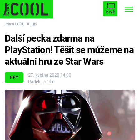
ŽIVĚ
Prima COOL
■
Hry
STARHOUSE
BUFFY, PŘEMOŽITELKA UPÍRŮ
Trendy:
Další pecka zdarma na
ESCAPE
PLNEJ KOTEL
AVENGERS 5
PlayStation! Těšit se můžeme na
aktuální hru ze Star Wars
27. května 2020 14:00
HRY
Radek Londin
Témata
Filmy
Seriály
Hry