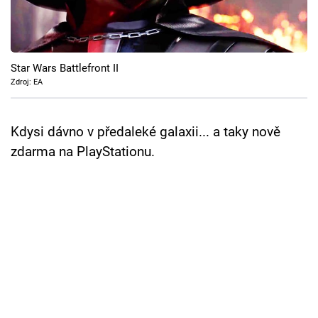
Cool Esport
Pořady
Star Wars Battlefront II
TV Program
Zdroj: EA
Sledujte prima+
Kdysi dávno v předaleké galaxii... a taky nově
zdarma na PlayStationu.
Přihlášení
Sledujte nás