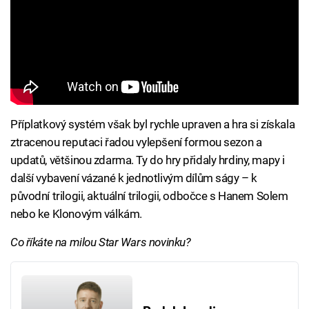
Příplatkový systém však byl rychle upraven a hra si získala
ztracenou reputaci řadou vylepšení formou sezon a
updatů, většinou zdarma. Ty do hry přidaly hrdiny, mapy i
další vybavení vázané k jednotlivým dílům ságy – k
původní trilogii, aktuální trilogii, odbočce s Hanem Solem
nebo ke Klonovým válkám.
Co říkáte na milou Star Wars novinku?