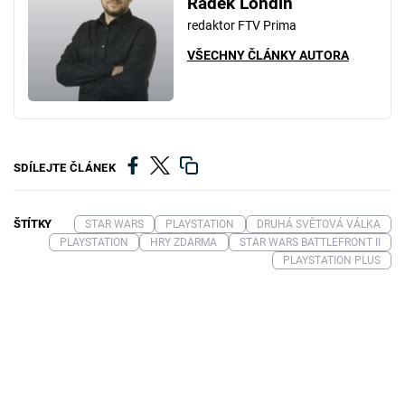
Radek Londin
redaktor FTV Prima
VŠECHNY ČLÁNKY AUTORA
SDÍLEJTE ČLÁNEK
ŠTÍTKY
STAR WARS
PLAYSTATION
DRUHÁ SVĚTOVÁ VÁLKA
PLAYSTATION
HRY ZDARMA
STAR WARS BATTLEFRONT II
PLAYSTATION PLUS