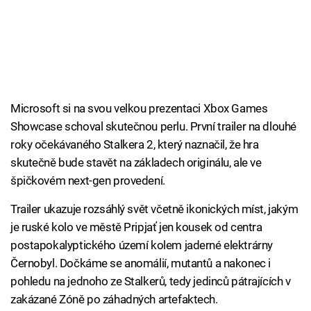
Microsoft si na svou velkou prezentaci Xbox Games
Showcase schoval skutečnou perlu. První trailer na dlouhé
roky očekávaného Stalkera 2, který naznačil, že hra
skutečně bude stavět na základech originálu, ale ve
špičkovém next-gen provedení.
Trailer ukazuje rozsáhlý svět včetně ikonických míst, jakým
je ruské kolo ve městě Pripjať jen kousek od centra
postapokalyptického území kolem jaderné elektrárny
Černobyl. Dočkáme se anomálií, mutantů a nakonec i
pohledu na jednoho ze Stalkerů, tedy jedinců pátrajících v
zakázané Zóně po záhadných artefaktech.