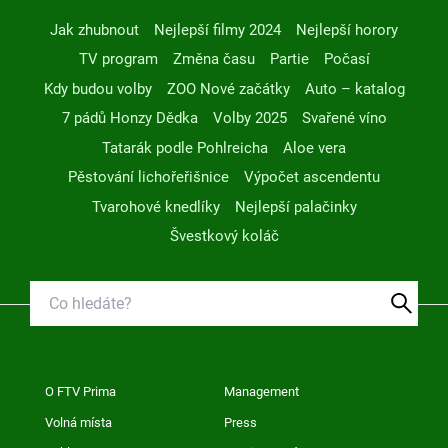
Jak zhubnout
Nejlepší filmy 2024
Nejlepší horory
TV program
Změna času
Partie
Počasí
Kdy budou volby
ZOO Nové začátky
Auto – katalog
7 pádů Honzy Dědka
Volby 2025
Svařené víno
Tatarák podle Pohlreicha
Aloe vera
Pěstování lichořeřišnice
Výpočet ascendentu
Tvarohové knedlíky
Nejlepší palačinky
Švestkový koláč
O FTV Prima
Management
Volná místa
Press