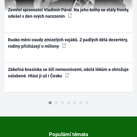
Zemřel spisovatel Vladimír Páral. Na jeho knihy se stály fronty,
odešel v den svých narozenin
Rusko mění osudy zmizelých vojáků. Z padlých dělá dezertéry,
rodiny přicházejí o miliony
Zákeřná kvasinka se šíří nemocnicemi, odolá lékům a ohrožuje
oslabené. Hlásí ji už i Česko
Populární témata