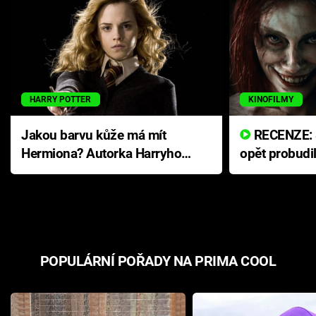
HARRY POTTER
KINOFILMY
Jakou barvu kůže má mít
RECENZE: Smrtelné zlo se
Hermiona? Autorka Harryho
opět probudi
Pottera přišla s ráznou
přichází s n
odpovědí
hororovou n
POPULÁRNÍ POŘADY NA PRIMA COOL