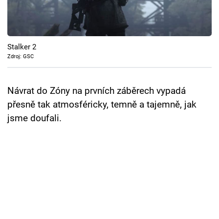
Cool Esport
Pořady
Stalker 2
TV Program
Zdroj: GSC
Sledujte prima+
Návrat do Zóny na prvních záběrech vypadá
přesně tak atmosféricky, temně a tajemně, jak
Přihlášení
jsme doufali.
Sledujte nás