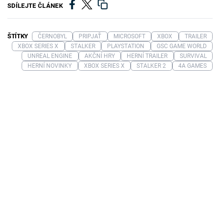
SDÍLEJTE ČLÁNEK
ŠTÍTKY
ČERNOBYL
PRIPJAŤ
MICROSOFT
XBOX
TRAILER
XBOX SERIES X
STALKER
PLAYSTATION
GSC GAME WORLD
UNREAL ENGINE
AKČNÍ HRY
HERNÍ TRAILER
SURVIVAL
HERNÍ NOVINKY
XBOX SERIES X
STALKER 2
4A GAMES