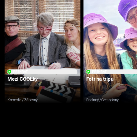
PŘEHRÁT
PŘEHRÁT
Mezi COOLky
Fotr na tripu
Komedie / Zábavný
Rodinný / Cestopisný