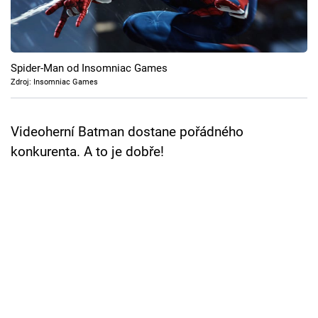
Cool Esport
Pořady
Spider-Man od Insomniac Games
TV Program
Zdroj: Insomniac Games
Sledujte prima+
Videoherní Batman dostane pořádného
konkurenta. A to je dobře!
Přihlášení
Sledujte nás