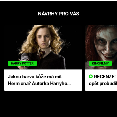
NÁVRHY PRO VÁS
HARRY POTTER
KINOFILMY
Jakou barvu kůže má mít
RECENZE: Smrtelné zlo se
Hermiona? Autorka Harryho
opět probudi
Pottera přišla s ráznou
přichází s n
odpovědí
hororovou n