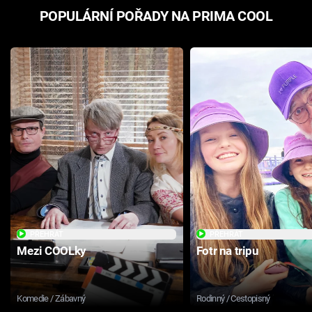
POPULÁRNÍ POŘADY NA PRIMA COOL
PŘEHRÁT
PŘEHRÁT
Mezi COOLky
Fotr na tripu
Komedie / Zábavný
Rodinný / Cestopisný