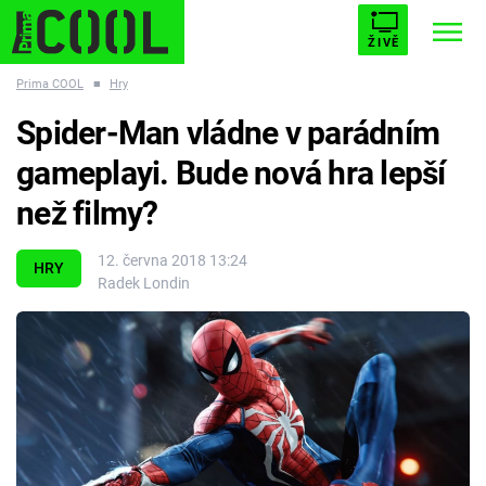
ŽIVĚ
Prima COOL
■
Hry
STARHOUSE
BUFFY, PŘEMOŽITELKA UPÍRŮ
Trendy:
Spider-Man vládne v parádním
ESCAPE
PLNEJ KOTEL
AVENGERS 5
gameplayi. Bude nová hra lepší
než filmy?
12. června 2018 13:24
HRY
Radek Londin
Témata
Filmy
Seriály
Hry