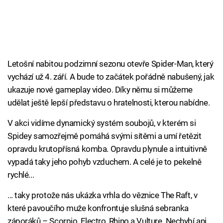
Letošní nabitou podzimní sezonu otevře Spider-Man, který
vychází už 4. září. A bude to začátek pořádně nabušený, jak
ukazuje nové gameplay video. Díky němu si můžeme
udělat ještě lepší představu o hratelnosti, kterou nabídne.
V akci vidíme dynamický systém soubojů, v kterém si
Spidey samozřejmě pomáhá svými sítěmi a umí řetězit
opravdu krutopřísná komba. Opravdu plynule a intuitivně
vypadá taky jeho pohyb vzduchem. A celé je to pekelně
rychlé...
... taky protože nás ukázka vrhla do věznice The Raft, v
které pavoučího muže konfrontuje slušná sebranka
záporáků – Scorpio, Electro, Rhino a Vulture. Nechybí ani