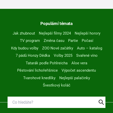
Populární témata
Jak zhubnout
Nejlepší filmy 2024
Nejlepší horory
TV program
Změna času
Partie
Počasí
Kdy budou volby
ZOO Nové začátky
Auto – katalog
7 pádů Honzy Dědka
Volby 2025
Svařené víno
Tatarák podle Pohlreicha
Aloe vera
Pěstování lichořeřišnice
Výpočet ascendentu
Tvarohové knedlíky
Nejlepší palačinky
Švestkový koláč