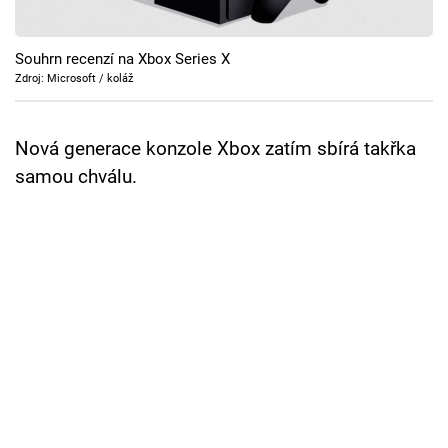
Cool Esport
Souhrn recenzí na Xbox Series X
Pořady
Zdroj: Microsoft / koláž
TV Program
Nová generace konzole Xbox zatím sbírá takřka
Sledujte prima+
samou chválu.
Přihlášení
Sledujte nás