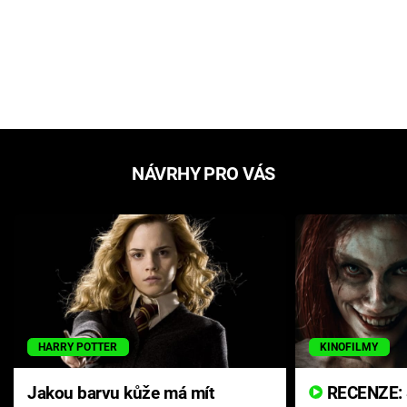
NÁVRHY PRO VÁS
HARRY POTTER
KINOFILMY
Jakou barvu kůže má mít
RECENZE: Smrtelné zlo se