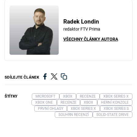
Radek Londin
redaktor FTV Prima
VŠECHNY ČLÁNKY AUTORA
SDÍLEJTE ČLÁNEK
ŠTÍTKY
MICROSOFT
XBOX
RECENZE
XBOX SERIES X
XBOX ONE
RECENZE
XBOX
HERNÍ KONZOLE
PRVNÍ OHLASY
XBOX SERIES X
XBOX SERIES S
SOUHRN RECENZÍ
SOLID-STATE DRIVE