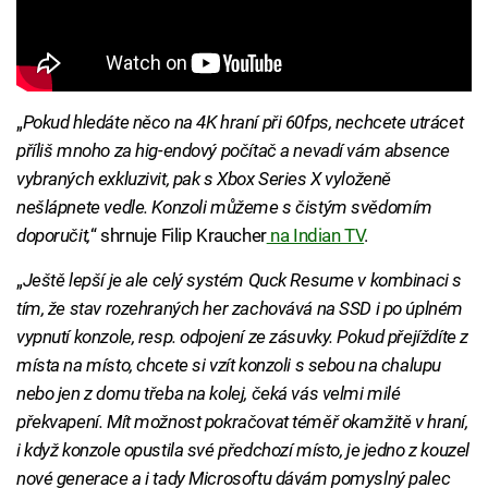
„
Pokud hledáte něco na 4K hraní při 60fps, nechcete utrácet
příliš mnoho za hig-endový počítač a nevadí vám absence
vybraných exkluzivit, pak s Xbox Series X vyloženě
nešlápnete vedle. Konzoli můžeme s čistým svědomím
doporučit,
“ shrnuje Filip Kraucher
na Indian TV
.
„
Ještě lepší je ale celý systém Quck Resume v kombinaci s
tím, že stav rozehraných her zachovává na SSD i po úplném
vypnutí konzole, resp. odpojení ze zásuvky. Pokud přejíždíte z
místa na místo, chcete si vzít konzoli s sebou na chalupu
nebo jen z domu třeba na kolej, čeká vás velmi milé
překvapení. Mít možnost pokračovat téměř okamžitě v hraní,
i když konzole opustila své předchozí místo, je jedno z kouzel
nové generace a i tady Microsoftu dávám pomyslný palec