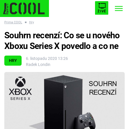
ŽIVĚ
Prima COOL
■
Hry
STARHOUSE
BUFFY, PŘEMOŽITELKA UPÍRŮ
Trendy:
Souhrn recenzí: Co se u nového
ESCAPE
PLNEJ KOTEL
AVENGERS 5
Xboxu Series X povedlo a co ne
6. listopadu 2020 13:26
HRY
Radek Londin
Témata
Filmy
Seriály
Hry