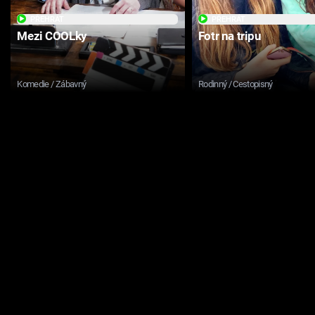
PŘEHRÁT
PŘEHRÁT
Mezi COOLky
Fotr na tripu
Komedie / Zábavný
Rodinný / Cestopisný