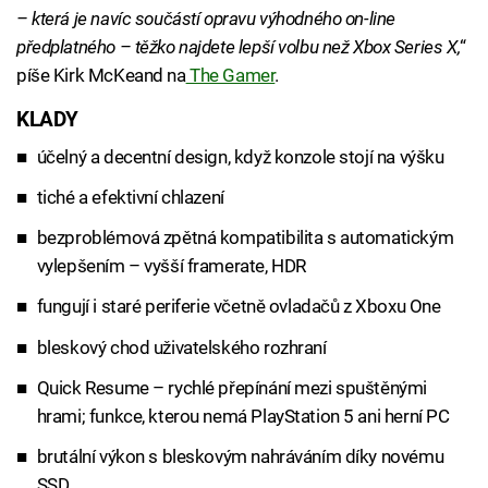
– která je navíc součástí opravu výhodného on-line
předplatného – těžko najdete lepší volbu než Xbox Series X,
“
píše Kirk McKeand na
The Gamer
.
KLADY
účelný a decentní design, když konzole stojí na výšku
tiché a efektivní chlazení
bezproblémová zpětná kompatibilita s automatickým
vylepšením – vyšší framerate, HDR
fungují i staré periferie včetně ovladačů z Xboxu One
bleskový chod uživatelského rozhraní
Quick Resume – rychlé přepínání mezi spuštěnými
hrami; funkce, kterou nemá PlayStation 5 ani herní PC
brutální výkon s bleskovým nahráváním díky novému
SSD