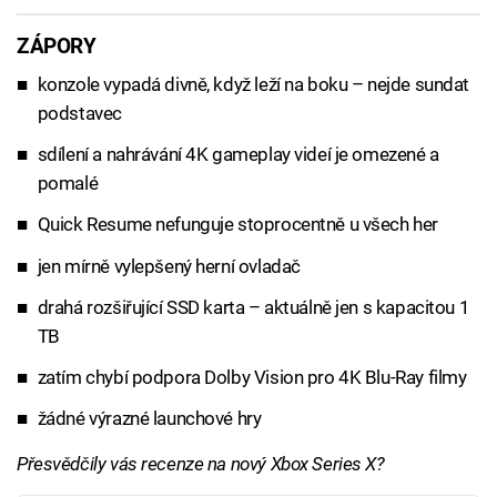
ZÁPORY
konzole vypadá divně, když leží na boku – nejde sundat
podstavec
sdílení a nahrávání 4K gameplay videí je omezené a
pomalé
Quick Resume nefunguje stoprocentně u všech her
jen mírně vylepšený herní ovladač
drahá rozšiřující SSD karta – aktuálně jen s kapacitou 1
TB
zatím chybí podpora Dolby Vision pro 4K Blu-Ray filmy
žádné výrazné launchové hry
Přesvědčily vás recenze na nový Xbox Series X?