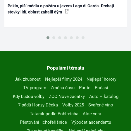
Peklo, píší média o požáru u jezera Lago di Garda. Prchají
stovky lidí, oblast zahalil dým
Populární témata
Jak zhubnout
Nejlepší filmy 2024
Nejlepší horory
TV program
Změna času
Partie
Počasí
Kdy budou volby
ZOO Nové začátky
Auto – katalog
7 pádů Honzy Dědka
Volby 2025
Svařené víno
Tatarák podle Pohlreicha
Aloe vera
Pěstování lichořeřišnice
Výpočet ascendentu
Tvarohové knedlíky
Nejlepší palačinky