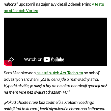
nahoru,
“ upozornil na zajímavý detail Zdeněk Princ
v testu
na stánkách Vortex
.
Sam Machkovech
na stránkách Ars Technica
se nebojí
odvážných srovnání: „
Za tu cenu jde o mimořádný stroj.
Vypadá skvěle, je silný a hry se na něm nahrávají rychleji než
na mém více než dvakrát dražším PC.
“
„
Pokud chcete hraní bez zádrhelů s kratšími loadingy,
ostřejšími texturami, lepší plynulostí a ohromnou knihovnou