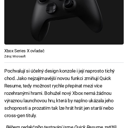
Xbox Series X ovladač
Zdroj: Microsoft
Pochvalují si účelný design konzole i její naprosto tichý
chod. Jako nejzajímavější novou funkci zmiňují Quick
Resume, tedy možnost rychle přepínat mezi více
rozehranými hrami. Bohužel nový Xbox nemá žádnou
výraznou launchovou hru, která by naplno ukázala jeho
schopnosti a prozatím tak lze hrát hrát jen starší nebo
cross-gen tituly.
„Během redakčního testování jsme Quick Resume zatížili