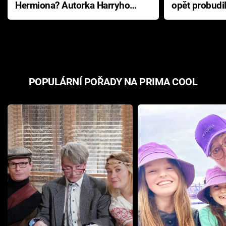
Hermiona? Autorka Harryho
opět probudi
Pottera přišla s ráznou
přichází s n
odpovědí
hororovou n
POPULÁRNÍ POŘADY NA PRIMA COOL