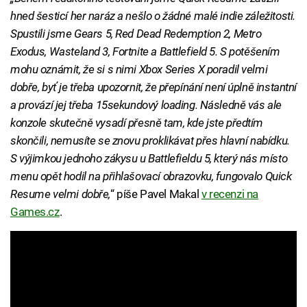
hned šesticí her naráz a nešlo o žádné malé indie záležitosti.
Spustili jsme Gears 5, Red Dead Redemption 2, Metro
Exodus, Wasteland 3, Fortnite a Battlefield 5. S potěšením
mohu oznámit, že si s nimi Xbox Series X poradil velmi
dobře, byť je třeba upozornit, že přepínání není úplně instantní
a provází jej třeba 15sekundový loading. Následně vás ale
konzole skutečně vysadí přesně tam, kde jste předtím
skončili, nemusíte se znovu proklikávat přes hlavní nabídku.
S výjimkou jednoho zákysu u Battlefieldu 5, který nás místo
menu opět hodil na přihlašovací obrazovku, fungovalo Quick
Resume velmi dobře,
“ píše Pavel Makal
v recenzi na
Games.cz
.