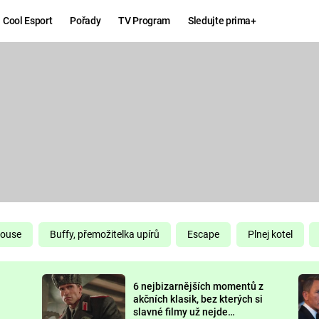
Cool Esport
Pořady
TV Program
Sledujte prima+
Hry
Zábava
MAFIA
ZÁBAVN
GALERI
GTA 6
NEJLEP
KINGDOM
KOMEDI
COME:
DELIVERANCE
CHUCK
House
Buffy, přemožitelka upírů
Escape
Plnej kotel
NORRIS
ESPORT
6 nejbizarnějších momentů z
DEADP
akčních klasik, bez kterých si
slavné filmy už nejde