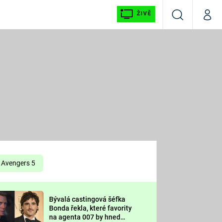
ŽIVĚ
Vyhledávání
Můj p
Prima+
É
CNN Prima NEWS
E
Prima FRESH
ŠÍ
Prima LIVING
E
Prima Ženy
Avengers 5
Prima LAJK
Bývalá castingová šéfka
OOL
Bonda řekla, které favority
Sledujte nás
na agenta 007 by hned