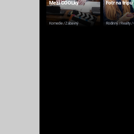
Mezi COOLky
Fotr na tripu
Komedie / Zábavný
Rodinný / Reality /