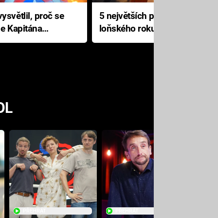
ysvětlil, proč se
5 největších propadáků
le Kapitána
loňského roku: Disney na
jediné katastrofě prodělal 200
milionů dolarů
OL
PŘEHRÁT
PŘEHRÁT
PŘE