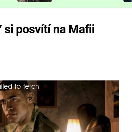
představit
si posvítí na Mafii
iled to fetch
ní slavné série a jak to bylo s černou
 víc zjistíte už tuto sobotu.