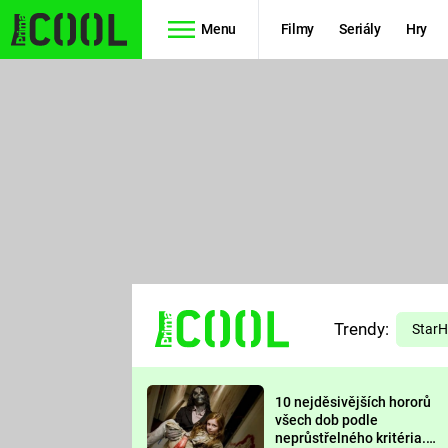
Menu
Filmy
Seriály
Hry
Seriály
Filmy
SIMPSONOVI
STAR WARS
HVĚZDNÁ
AVENGERS
BRÁNA
RYCHLE A
TEORIE
ZBĚSILE 10
Trendy:
VELKÉHO
Star
PREDÁTOR
TŘESKU
10 nejděsivějších hororů
FUTURAMA
všech dob podle
neprůstřelného kritéria.