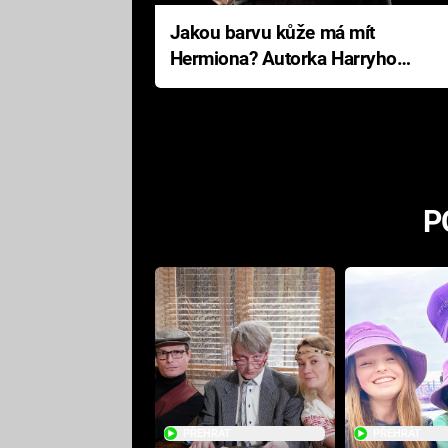
Jakou barvu kůže má mít
Hermiona? Autorka Harryho
Pottera přišla s ráznou
odpovědí
P
PŘEHRÁT
PŘEHRÁT