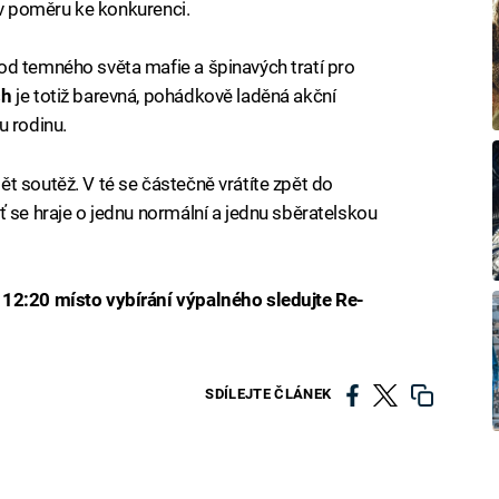
í v poměru ke konkurenci.
od temného světa mafie a špinavých tratí pro
sh
je totiž barevná, pohádkově laděná akční
u rodinu.
t soutěž. V té se částečně vrátíte zpět do
ť se hraje o jednu normální a jednu sběratelskou
 12:20 místo vybírání výpalného sledujte Re-
SDÍLEJTE ČLÁNEK