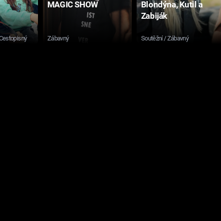
MAGIC SHOW
Blondýna, Kutil a
Zabiják
 Cestopisný
Zábavný
Soutěžní / Zábavný