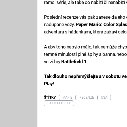
rámci série, ale také co nabízí či nenabíz
Poslední recenze vás pak zanese daleko 
nadupané vozy.
Paper Mario: Color Spla
adventura s hádankami, která zabaví celo
A aby toho nebylo málo, tak nemůže chybě
temné minulosti plné špíny a bahna, nebo
verzi hry
Battlefield 1
.
Tak dlouho nepřemýšlejte a v sobotu ve
Play!
ŠTÍTKY
MAFIE
RECENZE
USA
BATTLEFIELD 1