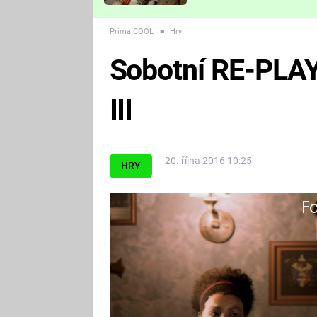
Které děsivé pecky vám
nejvíc zvednou tep?
Prima COOL
■
Hry
Sobotní RE-PLAY 
III
20. října 2016 10:25
HRY
Fa
Zajímá vás, jak dopadlo pokračová
mafií ve skutečnosti? To a mnohem