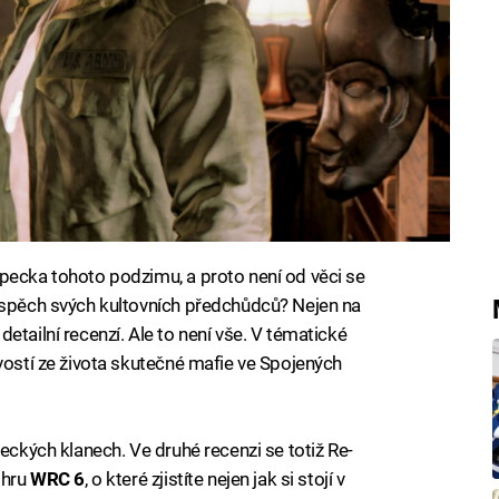
ecka tohoto podzimu, a proto není od věci se
 úspěch svých kultovních předchůdců? Nejen na
etailní recenzí. Ale to není vše. V tématické
vostí ze života skutečné mafie ve Spojených
neckých klanech. Ve druhé recenzi se totiž Re-
 hru
WRC 6
, o které zjistíte nejen jak si stojí v