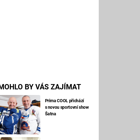
MOHLO BY VÁS ZAJÍMAT
Prima COOL přichází
s novou sportovní show
Šatna