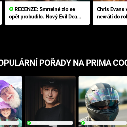
RECENZE: Smrtelné zlo se
Chris Evans v
opět probudilo. Nový Evil Dead
nevrátí do ro
přichází s neodolatelnou
Ameriky
hororovou nabídkou
OPULÁRNÍ POŘADY NA PRIMA CO
PŘEHRÁT
PŘEHRÁT