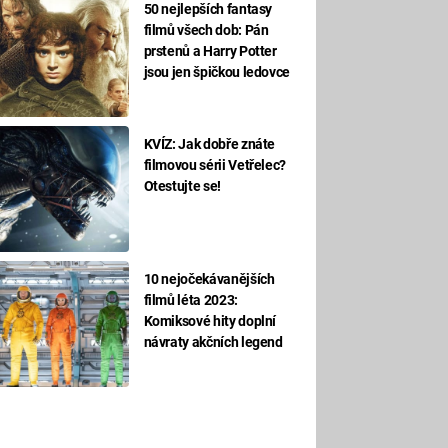
50 nejlepších fantasy
filmů všech dob: Pán
prstenů a Harry Potter
jsou jen špičkou ledovce
KVÍZ: Jak dobře znáte
filmovou sérii Vetřelec?
Otestujte se!
10 nejočekávanějších
filmů léta 2023:
Komiksové hity doplní
návraty akčních legend