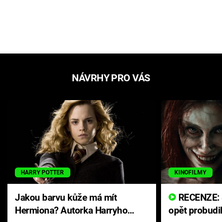
NÁVRHY PRO VÁS
HARRY POTTER
KINOFILMY
Jakou barvu kůže má mít
RECENZE: Smrtelné zlo se
Hermiona? Autorka Harryho
opět probudi