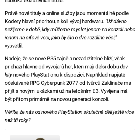
nabídka exkluzivních titulů.
Právě nové tituly a online služby jsou momentálně podle
Kodery hlavní prioritou, nikoli vývoj hardwaru.
"Už dávno
nežijeme v době, kdy můžeme myslet jenom na konzoli nebo
jenom na síťové věci, jako by šlo o dvě rozdílné věci,"
vysvětlil.
Naděje, že se nové PS5 tajně a nezadržitelně blíží, však
přichází hlavně od vývojářů her, kteří mají delší dobu
dev
kity
nového PlayStationu k dispozici. Například napjatě
očekávané RPG Cyberpunk 2077 od tvůrců Zaklínače má
přijít s novými ukázkami už na letošním E3. Vyvíjena má
být přitom primárně na novou generaci konzolí.
Věříte, že nás od nového PlayStation skutečně dělí ještě více
než tři roky?