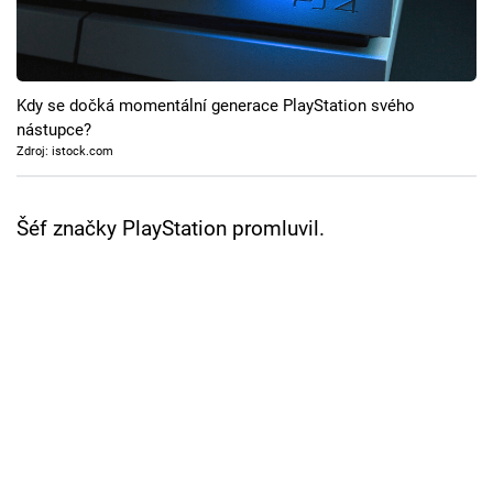
Cool Esport
Pořady
Kdy se dočká momentální generace PlayStation svého
TV Program
nástupce?
Zdroj: istock.com
Sledujte prima+
Šéf značky PlayStation promluvil.
Přihlášení
Sledujte nás