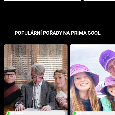
Pottera přišla s ráznou
přichází s n
odpovědí
hororovou n
POPULÁRNÍ POŘADY NA PRIMA COOL
PŘEHRÁT
PŘEHRÁT