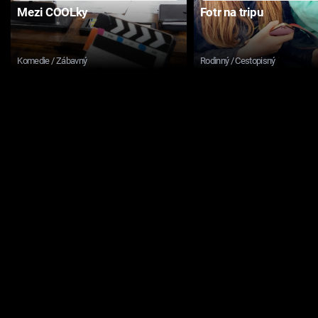
Mezi COOLky
Fotr na tripu
Komedie / Zábavný
Rodinný / Cestopisný