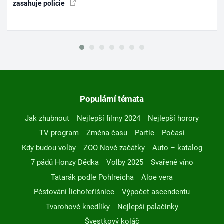
zasahuje policie
Populární témata
Jak zhubnout
Nejlepší filmy 2024
Nejlepší horory
TV program
Změna času
Partie
Počasí
Kdy budou volby
ZOO Nové začátky
Auto – katalog
7 pádů Honzy Dědka
Volby 2025
Svařené víno
Tatarák podle Pohlreicha
Aloe vera
Pěstování lichořeřišnice
Výpočet ascendentu
Tvarohové knedlíky
Nejlepší palačinky
Švestkový koláč