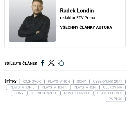
Radek Londin
redaktor FTV Prima
VŠECHNY ČLÁNKY AUTORA
SDÍLEJTE ČLÁNEK
ŠTÍTKY
ROZHOVOR
PLAYSTATION
SONY
CYBERPUNK 2077
PLAYSTATION 5
PLAYSTATION 4
PLAYSTATION
GEEKOVINA
SONY
HERNÍ KONZOLE
NOVÁ KONZOLE
PLAYSTATION 5
PS PLUS