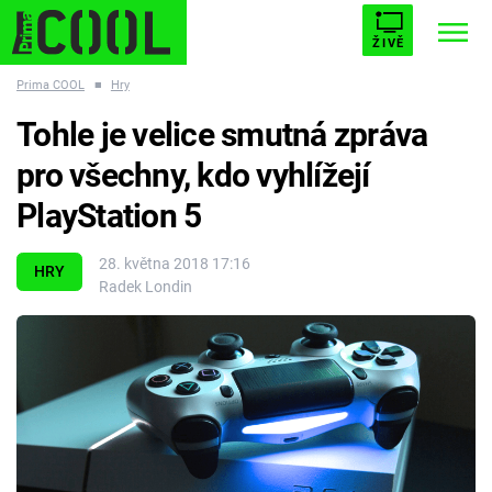
ŽIVĚ
Prima COOL
■
Hry
STARHOUSE
BUFFY, PŘEMOŽITELKA UPÍRŮ
Trendy:
Tohle je velice smutná zpráva
ESCAPE
PLNEJ KOTEL
AVENGERS 5
pro všechny, kdo vyhlížejí
PlayStation 5
28. května 2018 17:16
HRY
Radek Londin
Témata
Filmy
Seriály
Hry