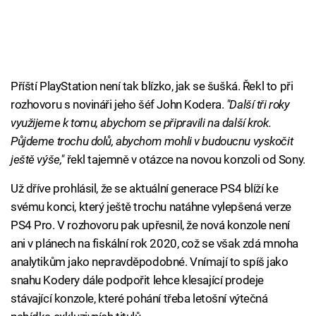
Příští PlayStation není tak blízko, jak se šušká. Řekl to při
rozhovoru s novináři jeho šéf John Kodera.
"Další tři roky
využijeme k tomu, abychom se připravili na další krok.
Půjdeme trochu dolů, abychom mohli v budoucnu vyskočit
ještě výše,"
řekl tajemně v otázce na novou konzoli od Sony.
Už dříve prohlásil, že se aktuální generace PS4 blíží ke
svému konci, který ještě trochu natáhne vylepšená verze
PS4 Pro. V rozhovoru pak upřesnil, že nová konzole není
ani v plánech na fiskální rok 2020, což se však zdá mnoha
analytikům jako nepravděpodobné. Vnímají to spíš jako
snahu Kodery dále podpořit lehce klesající prodeje
stávající konzole, které pohání třeba letošní výtečná