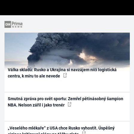
Válka skladů: Rusko a Ukrajina si navzájem ničí logistická
centra, k míru to ale nevede
Smutná zpráva pro svět sportu: Zemřel pětinásobný šampion
NBA. Nelson zářil i jako trenér
„Veselého mlékaře“ z USA chce Rusko vyhostit. Úspěšný