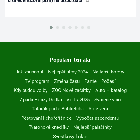
cizinec kritizoval plány na těžbu zlata
Populární témata
Jak zhubnout
Nejlepší filmy 2024
Nejlepší horory
TV program
Změna času
Partie
Počasí
Kdy budou volby
ZOO Nové začátky
Auto – katalog
7 pádů Honzy Dědka
Volby 2025
Svařené víno
Tatarák podle Pohlreicha
Aloe vera
Pěstování lichořeřišnice
Výpočet ascendentu
Tvarohové knedlíky
Nejlepší palačinky
Švestkový koláč