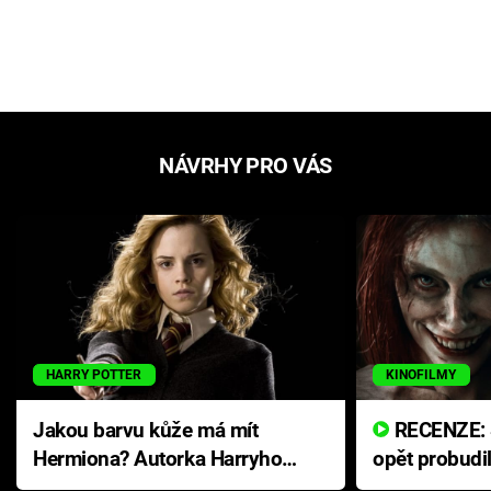
NÁVRHY PRO VÁS
HARRY POTTER
KINOFILMY
Jakou barvu kůže má mít
RECENZE: Smrtelné zlo se
Hermiona? Autorka Harryho
opět probudi
Pottera přišla s ráznou
přichází s n