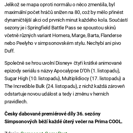
Jelikož se mapa oproti normálu o něco zmenšila, byl
maximální počet hráčů snížen na 80, což by mělo přinést
dynamičtější akci od prvních minut každého kola. Součástí
sezony je i Springfield Battle Pass se spoustou skinů
včetně různých variant Homera, Marge, Barta, Flanderse
nebo Peelyho v simpsonovském stylu. Nechybí ani pivo
Duff.
Společně se hrou uvolní Disney+ čtyři krátké animované
epizody seriálu s názvy Apocalypse D’Oh (1. listopadu),
Sugar High (10. listopadu), Multiplidiocy (17. listopadu) a
The Incredible Bulk (24. listopadu), z nichž každá zároveň
odstartuje novou událost a tedy i změnu v herních
pravidlech.
Česky dabované premiérové díly 36. sezóny
Simpsonových běží každé úterý večer na Prima COOL.