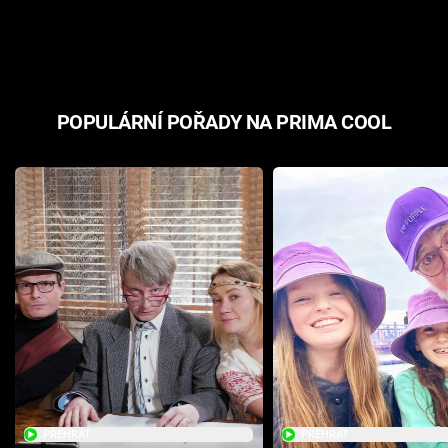
odpovědí
hororovou n
POPULÁRNÍ POŘADY NA PRIMA COOL
PŘEHRÁT
PŘEHRÁT