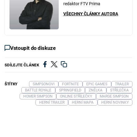
redaktor FTV Prima
VŠECHNY ČLÁNKY AUTORA
Vstoupit do diskuze
SDÍLEJTE ČLÁNEK
ŠTÍTKY
SIMPSONOVI
FORTNITE
EPIC GAMES
TRAILER
BATTLE ROYALE
SPRINGFIELD
ZNĚLKA
STŘÍLEČKA
HOMER SIMPSON
ONLINE STŘÍLEČKY
MARGE SIMPSON
HERNÍ TRAILER
HERNÍ MAPA
HERNÍ NOVINKY