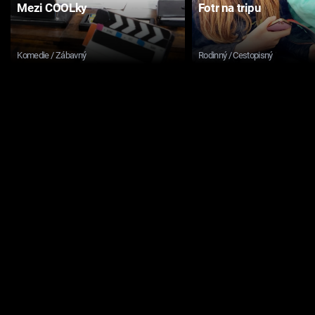
Mezi COOLky
Fotr na tripu
Komedie / Zábavný
Rodinný / Cestopisný