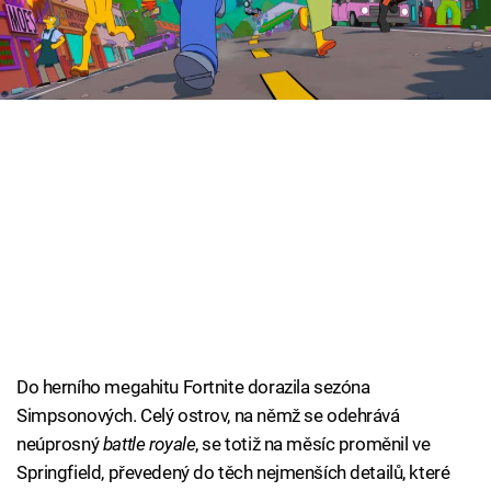
Cool Esport
Pořady
TV Program
Sledujte prima+
Přihlášení
Sledujte nás
Do herního megahitu Fortnite dorazila sezóna
Simpsonových. Celý ostrov, na němž se odehrává
neúprosný
battle royale
, se totiž na měsíc proměnil ve
Springfield, převedený do těch nejmenších detailů, které