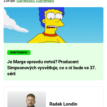
Zdroje:
Gamespot
,
GameRant
SIMPSONOVI
Je Marge opravdu mrtvá? Producent
Simpsonových vysvětluje, co s ní bude ve 37.
sérii
Radek Londin