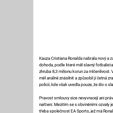
Kauza Cristiana Ronalda nabrala nový a zá
dohoda, podle které měl slavný fotbalist
zhruba 8,3 milionu korun za mlčenlivost. 
měl análně znásilnit a způsobil jí četná z
policii, kde však uvedla pouze, že šlo o s
Pravost smlouvy sice nevyvracejí ani práv
nařčení. Mezitím se s obviněními ozvaly j
třeba společnost EA Sports, jež má Ronald