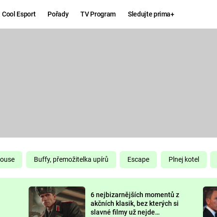
Cool Esport
Pořady
TV Program
Sledujte prima+
Hry
Zábava
MAFIA
ZÁBAVN
GALERI
GTA 6
NEJLEP
KINGDOM
KOMEDI
COME:
DELIVERANCE
CHUCK
House
Buffy, přemožitelka upírů
Escape
Plnej kotel
NORRIS
ESPORT
6 nejbizarnějších momentů z
DEADP
akčních klasik, bez kterých si
slavné filmy už nejde