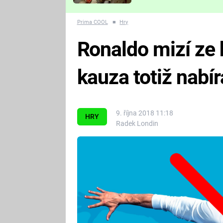
Které děsivé pecky vám
nejvíc zvednou tep?
Prima COOL
■
Hry
Ronaldo mizí ze 
kauza totiž nabí
9. října 2018 11:18
HRY
Radek Londin