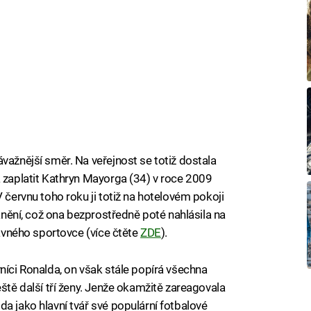
važnější směr. Na veřejnost se totiž dostala
a zaplatit Kathryn Mayorga (34) v roce 2009
V červnu toho roku ji totiž na hotelovém pokoji
ranění, což ona bezprostředně poté nahlásila na
lavného sportovce (více čtěte
ZDE
).
níci Ronalda, on však stále popírá všechna
eště další tří ženy. Jenže okamžitě zareagovala
a jako hlavní tvář své populární fotbalové