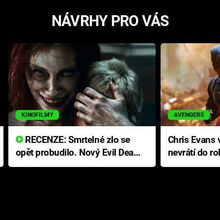
NÁVRHY PRO VÁS
KINOFILMY
AVENGERS
RECENZE: Smrtelné zlo se
Chris Evans v
opět probudilo. Nový Evil Dead
nevrátí do ro
přichází s neodolatelnou
Ameriky
hororovou nabídkou