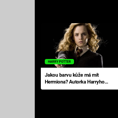
HARRY POTTER
Jakou barvu kůže má mít
Hermiona? Autorka Harryho
Pottera přišla s ráznou
odpovědí