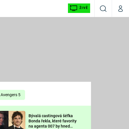
ŽIVĚ
Vyhledávání
Můj p
Prima+
É
CNN Prima NEWS
E
Prima FRESH
ŠÍ
Prima LIVING
E
Prima Ženy
Avengers 5
Prima LAJK
Bývalá castingová šéfka
OOL
Bonda řekla, které favority
Sledujte nás
na agenta 007 by hned