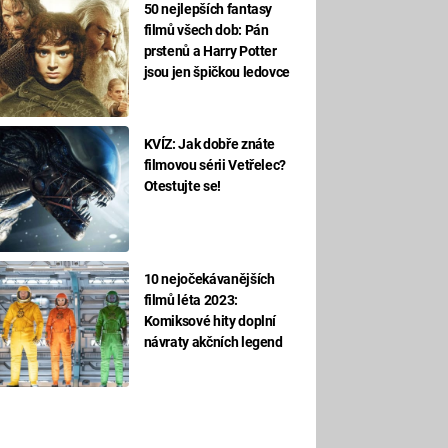
50 nejlepších fantasy
filmů všech dob: Pán
prstenů a Harry Potter
jsou jen špičkou ledovce
KVÍZ: Jak dobře znáte
filmovou sérii Vetřelec?
Otestujte se!
10 nejočekávanějších
filmů léta 2023:
Komiksové hity doplní
návraty akčních legend