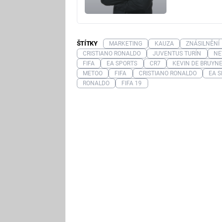
ŠTÍTKY
MARKETING
KAUZA
ZNÁSILNĚNÍ
CRISTIANO RONALDO
JUVENTUS TURÍN
NE
FIFA
EA SPORTS
CR7
KEVIN DE BRUYN
METOO
FIFA
CRISTIANO RONALDO
EA 
RONALDO
FIFA 19