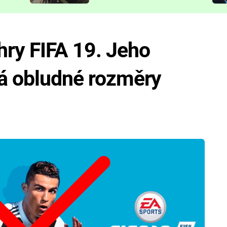
představit
hry FIFA 19. Jeho
rá obludné rozměry