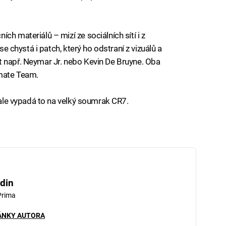
ch materiálů – mizí ze sociálních sítí i z
 se chystá i patch, který ho odstraní z vizuálů a
t např. Neymar Jr. nebo Kevin De Bruyne. Oba
imate Team.
, ale vypadá to na velký soumrak CR7.
din
Prima
ÁNKY AUTORA