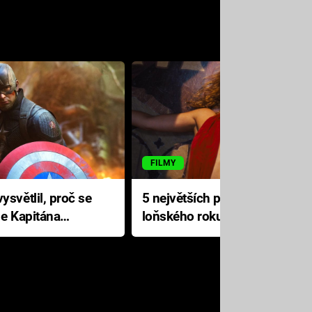
FILMY
ysvětlil, proč se
5 největších propadáků
le Kapitána
loňského roku: Disney na
jediné katastrofě prodělal 200
milionů dolarů