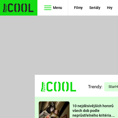
Menu
Filmy
Seriály
Hry
Seriály
Filmy
SIMPSONOVI
STAR WARS
HVĚZDNÁ
AVENGERS
BRÁNA
RYCHLE A
TEORIE
ZBĚSILE 10
Trendy:
VELKÉHO
Star
PREDÁTOR
TŘESKU
10 nejděsivějších hororů
FUTURAMA
všech dob podle
neprůstřelného kritéria.