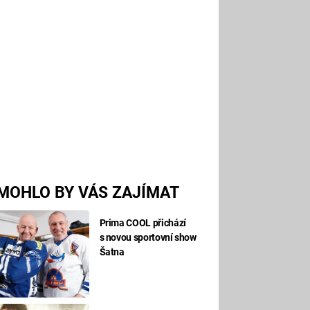
MOHLO BY VÁS ZAJÍMAT
Prima COOL přichází
s novou sportovní show
Šatna