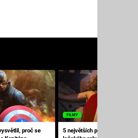
FILMY
ysvětlil, proč se
5 největších propadáků