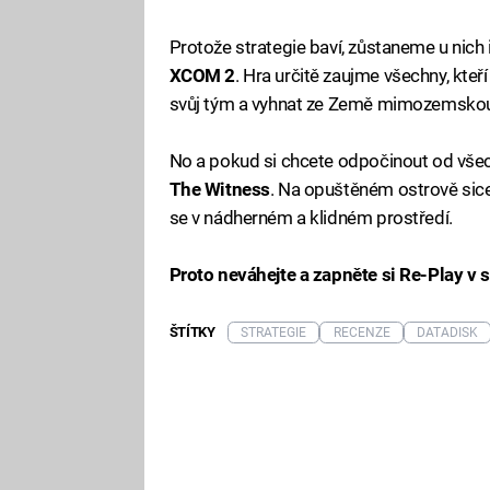
Protože strategie baví, zůstaneme u nich 
XCOM 2
. Hra určitě zaujme všechny, kteří
svůj tým a vyhnat ze Země mimozemskou 
No a pokud si chcete odpočinout od všec
The Witness
. Na opuštěném ostrově sice
se v nádherném a klidném prostředí.
Proto neváhejte a zapněte si Re-Play v 
ŠTÍTKY
STRATEGIE
RECENZE
DATADISK