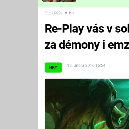
Které děsivé pecky vám
nejvíc zvednou tep?
Prima COOL
■
Hry
Re-Play vás v s
za démony i em
12. února 2016 16:54
HRY