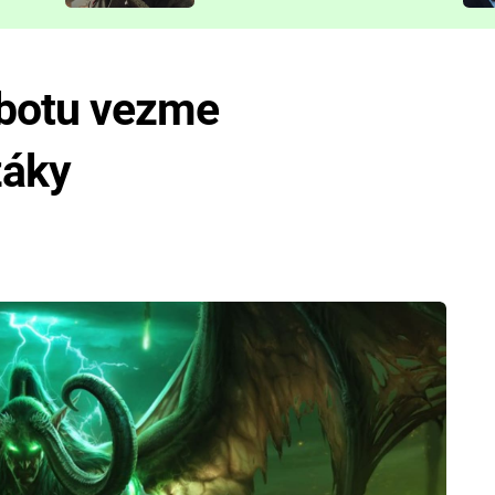
představit
obotu vezme
záky