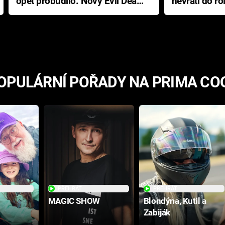
opět probudilo. Nový Evil Dead
nevrátí do ro
přichází s neodolatelnou
Ameriky
hororovou nabídkou
OPULÁRNÍ POŘADY NA PRIMA CO
PŘEHRÁT
PŘEHRÁT
MAGIC SHOW
Blondýna, Kutil a
Zabiják