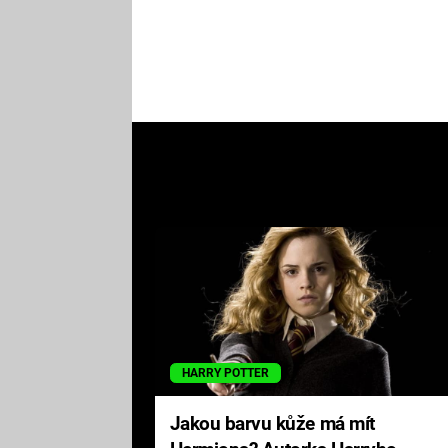
HARRY POTTER
Jakou barvu kůže má mít