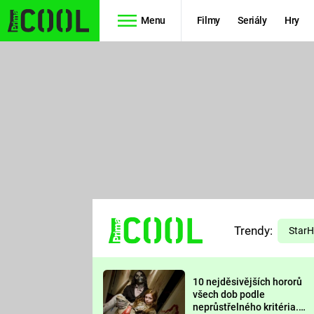
Menu
Filmy
Seriály
Hry
Seriály
Filmy
SIMPSONOVI
STAR WARS
HVĚZDNÁ
AVENGERS
BRÁNA
RYCHLE A
TEORIE
ZBĚSILE 10
Trendy:
VELKÉHO
Star
PREDÁTOR
TŘESKU
10 nejděsivějších hororů
FUTURAMA
všech dob podle
neprůstřelného kritéria.