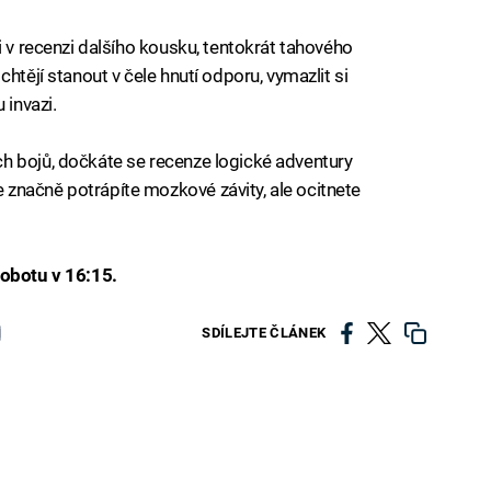
i v recenzi dalšího kousku, tentokrát tahového
 chtějí stanout v čele hnutí odporu, vymazlit si
invazi.
h bojů, dočkáte se recenze logické adventury
 značně potrápíte mozkové závity, ale ocitnete
sobotu v 16:15.
SDÍLEJTE ČLÁNEK