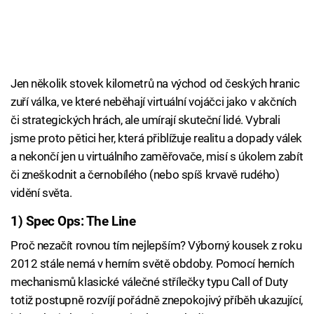
Jen několik stovek kilometrů na východ od českých hranic
zuří válka, ve které neběhají virtuální vojáčci jako v akčních
či strategických hrách, ale umírají skuteční lidé. Vybrali
jsme proto pětici her, která přiblížuje realitu a dopady válek
a nekončí jen u virtuálního zaměřovače, misí s úkolem zabít
či zneškodnit a černobílého (nebo spíš krvavě rudého)
vidění světa.
1) Spec Ops: The Line
Proč nezačít rovnou tím nejlepším? Výborný kousek z roku
2012 stále nemá v herním světě obdoby. Pomocí herních
mechanismů klasické válečné střílečky typu Call of Duty
totiž postupně rozvíjí pořádně znepokojivý příběh ukazující,