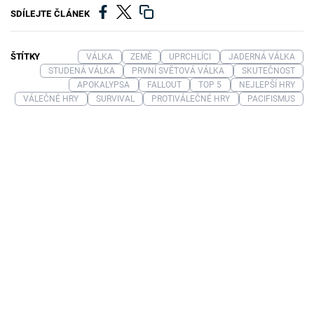
SDÍLEJTE ČLÁNEK
ŠTÍTKY
VÁLKA
ZEMĚ
UPRCHLÍCI
JADERNÁ VÁLKA
STUDENÁ VÁLKA
PRVNÍ SVĚTOVÁ VÁLKA
SKUTEČNOST
APOKALYPSA
FALLOUT
TOP 5
NEJLEPŠÍ HRY
VÁLEČNÉ HRY
SURVIVAL
PROTIVÁLEČNÉ HRY
PACIFISMUS