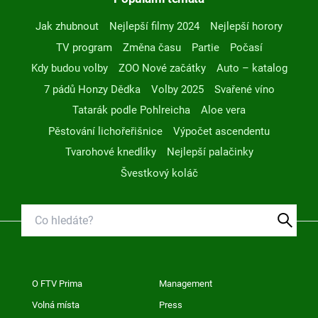
Jak zhubnout
Nejlepší filmy 2024
Nejlepší horory
TV program
Změna času
Partie
Počasí
Kdy budou volby
ZOO Nové začátky
Auto – katalog
7 pádů Honzy Dědka
Volby 2025
Svařené víno
Tatarák podle Pohlreicha
Aloe vera
Pěstování lichořeřišnice
Výpočet ascendentu
Tvarohové knedlíky
Nejlepší palačinky
Švestkový koláč
O FTV Prima
Management
Volná místa
Press