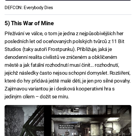
DEFCON: Everybody Dies
5) This War of Mine
Přežívání ve válce, o tom je jedna z nejpůsobivějších her
posledních let od oceňovaných polských tvůrců z 11 Bit
Studios (taky autoři Frostpunku). Přibližuje, jaká je
denodenní realita civilistů ve zničeném a obklíčeném
městě a jak fatální rozhodnutí musí činit... rozhodnutí,
jejichž následky často nejsou schopní domyslet. Rozšíření,
které do hry přidává ještě malé děti, je jen pro silné povahy.
Zajímavou variantou je i desková kooperativní hra s
jediným cílem – dožít se míru.