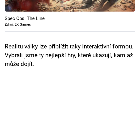
Cool Esport
Spec Ops: The Line
Pořady
Zdroj: 2K Games
TV Program
Realitu války lze přiblížit taky interaktivní formou.
Sledujte prima+
Vybrali jsme ty nejlepší hry, které ukazují, kam až
může dojít.
Přihlášení
Sledujte nás