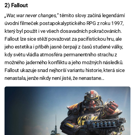
2) Fallout
„War, war never changes,
“ těmito slovy začíná legendární
úvodní filmeček postapokalyptického RPG z roku 1997,
který byl použit i ve všech dosavadních pokračováních.
Fallout lze sice stěží považovat za pacifistickou hru, ale
jeho estetika i příběh jasně čerpají z časů studené války,
kdy světu vládla atmosféra permanentního strachu z
možného jaderného konfliktu a jeho možných následků.
Fallout ukazuje snad nejhorší variantu historie, která sice
nenastala, jenže nikdy není jisté, že nenastane...