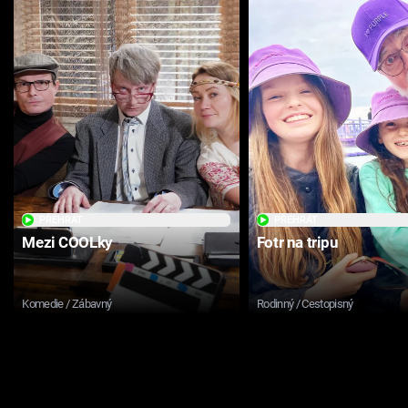
PŘEHRÁT
PŘEHRÁT
Mezi COOLky
Fotr na tripu
Komedie / Zábavný
Rodinný / Cestopisný