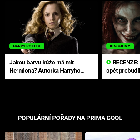
HARRY POTTER
KINOFILMY
Jakou barvu kůže má mít
RECENZE: Smrtelné zlo se
Hermiona? Autorka Harryho
opět probudi
Pottera přišla s ráznou
přichází s n
odpovědí
hororovou n
POPULÁRNÍ POŘADY NA PRIMA COOL