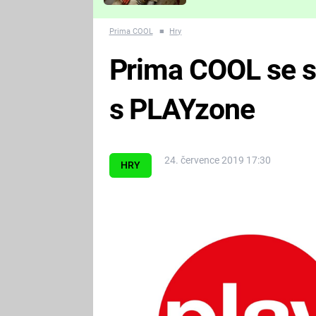
Které děsivé pecky vám
nejvíc zvednou tep?
Prima COOL
■
Hry
Prima COOL se st
s PLAYzone
24. července 2019 17:30
HRY