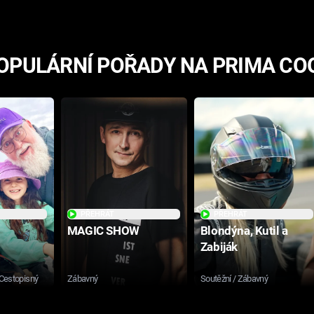
OPULÁRNÍ POŘADY NA PRIMA CO
PŘEHRÁT
PŘEHRÁT
MAGIC SHOW
Blondýna, Kutil a
Zabiják
 Cestopisný
Zábavný
Soutěžní / Zábavný