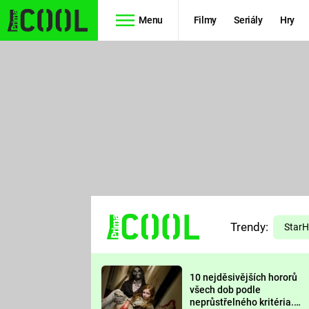
Menu
Filmy
Seriály
Hry
Seriály
Filmy
SIMPSONOVI
STAR WARS
HVĚZDNÁ
AVENGERS
BRÁNA
RYCHLE A
TEORIE
ZBĚSILE 10
Trendy:
VELKÉHO
Star
PREDÁTOR
TŘESKU
10 nejděsivějších hororů
FUTURAMA
všech dob podle
neprůstřelného kritéria.