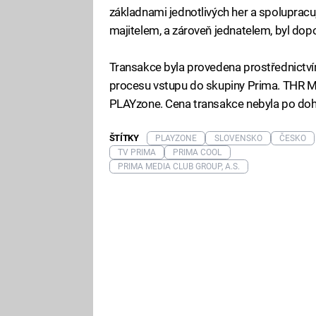
základnami jednotlivých her a spolupracu
majitelem, a zároveň jednatelem, byl do
Transakce byla provedena prostřednictvím 
procesu vstupu do skupiny Prima. THR Me
PLAYzone. Cena transakce nebyla po doh
ŠTÍTKY
PLAYZONE
SLOVENSKO
ČESKO
TV PRIMA
PRIMA COOL
PRIMA MEDIA CLUB GROUP, A.S.