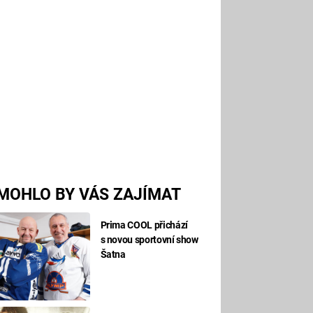
MOHLO BY VÁS ZAJÍMAT
Prima COOL přichází
s novou sportovní show
Šatna