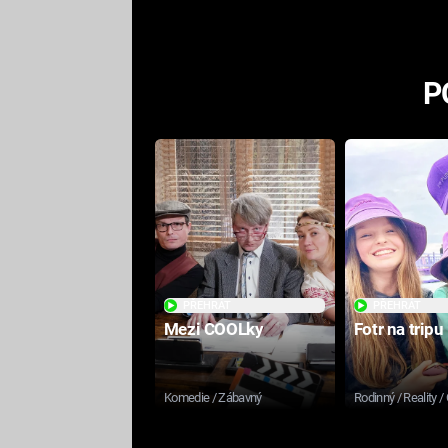
P
PŘEHRÁT
PŘEHRÁT
Mezi COOLky
Fotr na tripu
Komedie / Zábavný
Rodinný / Reality /