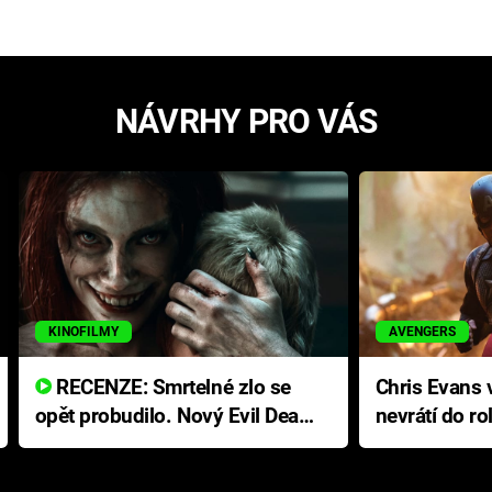
NÁVRHY PRO VÁS
KINOFILMY
AVENGERS
RECENZE: Smrtelné zlo se
Chris Evans v
opět probudilo. Nový Evil Dead
nevrátí do ro
přichází s neodolatelnou
Ameriky
hororovou nabídkou