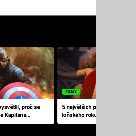
FILMY
ysvětlil, proč se
5 největších propadáků
le Kapitána
loňského roku: Disney na
jediné katastrofě prodělal 200
milionů dolarů