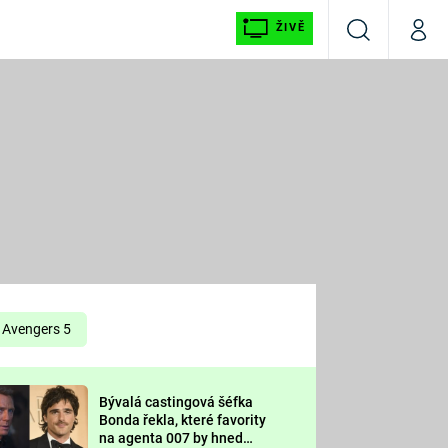
ŽIVĚ
Vyhledávání
Můj p
Prima+
É
CNN Prima NEWS
E
Prima FRESH
ŠÍ
Prima LIVING
E
Prima Ženy
Avengers 5
Prima LAJK
Bývalá castingová šéfka
OOL
Bonda řekla, které favority
Sledujte nás
na agenta 007 by hned