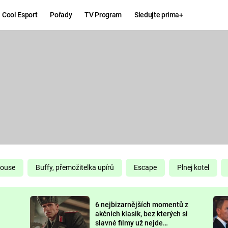
Cool Esport
Pořady
TV Program
Sledujte prima+
Hry
Zábava
MAFIA
ZÁBAVN
GALERI
GTA 6
NEJLEP
KINGDOM
KOMEDI
COME:
DELIVERANCE
CHUCK
House
Buffy, přemožitelka upírů
Escape
Plnej kotel
NORRIS
ESPORT
6 nejbizarnějších momentů z
DEADP
akčních klasik, bez kterých si
slavné filmy už nejde