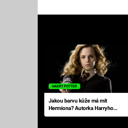
HARRY POTTER
Jakou barvu kůže má mít
Hermiona? Autorka Harryho
Pottera přišla s ráznou
odpovědí