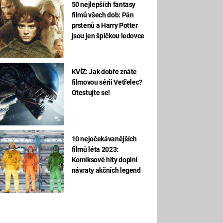
50 nejlepších fantasy
filmů všech dob: Pán
prstenů a Harry Potter
jsou jen špičkou ledovce
KVÍZ: Jak dobře znáte
filmovou sérii Vetřelec?
Otestujte se!
10 nejočekávanějších
filmů léta 2023:
Komiksové hity doplní
návraty akčních legend