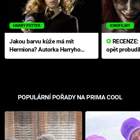
HARRY POTTER
KINOFILMY
Jakou barvu kůže má mít
RECENZE: Smrtelné zlo se
Hermiona? Autorka Harryho
opět probudi
Pottera přišla s ráznou
přichází s n
odpovědí
hororovou n
POPULÁRNÍ POŘADY NA PRIMA COOL