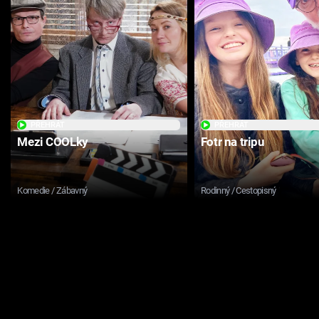
PŘEHRÁT
PŘEHRÁT
Mezi COOLky
Fotr na tripu
Komedie / Zábavný
Rodinný / Cestopisný