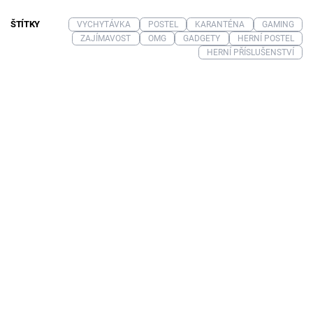
ŠTÍTKY
VYCHYTÁVKA
POSTEL
KARANTÉNA
GAMING
ZAJÍMAVOST
OMG
GADGETY
HERNÍ POSTEL
HERNÍ PŘÍSLUŠENSTVÍ