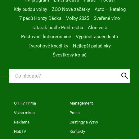
TV program
Změna času
Partie
Počasí
Kdy budou volby
ZOO Nové začátky
Auto – katalog
7 pádů Honzy Dědka
Volby 2025
Svařené víno
Tatarák podle Pohlreicha
Aloe vera
Pěstování lichořeřišnice
Výpočet ascendentu
Tvarohové knedlíky
Nejlepší palačinky
Švestkový koláč
O FTV Prima
Management
Volná místa
Press
Reklama
Castingy a výzvy
HbbTV
Kontakty