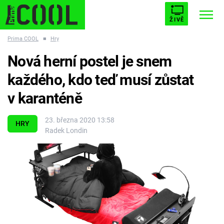
ŽIVĚ
Prima COOL
■
Hry
STARHOUSE
BUFFY, PŘEMOŽITELKA UPÍRŮ
Trendy:
Nová herní postel je snem
ESCAPE
PLNEJ KOTEL
AVENGERS 5
každého, kdo teď musí zůstat
v karanténě
23. března 2020 13:58
HRY
Radek Londin
Témata
Filmy
Seriály
Hry