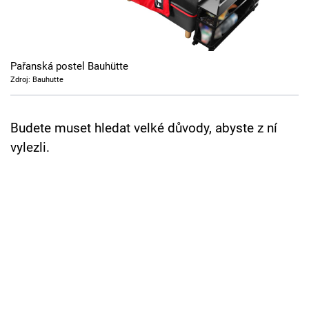
Cool Esport
Pořady
Pařanská postel Bauhütte
TV Program
Zdroj: Bauhutte
Sledujte prima+
Budete muset hledat velké důvody, abyste z ní
vylezli.
Přihlášení
Sledujte nás