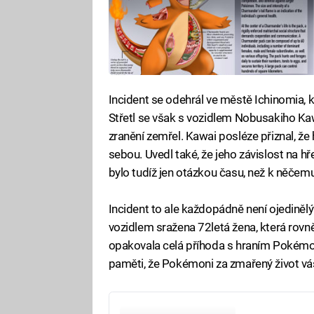
Incident se odehrál ve městě Ichinomia, k
Střetl se však s vozidlem Nobusakiho Ka
zranění zemřel. Kawai posléze přiznal, ž
sebou. Uvedl také, že jeho závislost na hř
bylo tudíž jen otázkou času, než k něč
Incident to ale každopádně není ojediněl
vozidlem sražena 72letá žena, která rovn
opakovala celá příhoda s hraním Pokémon
paměti, že Pokémoni za zmařený život vá