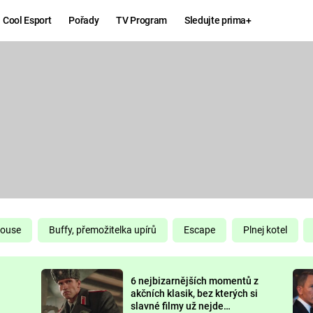
Cool Esport
Pořady
TV Program
Sledujte prima+
Hry
Zábava
MAFIA
ZÁBAVN
GALERI
GTA 6
NEJLEP
KINGDOM
KOMEDI
COME:
DELIVERANCE
CHUCK
House
Buffy, přemožitelka upírů
Escape
Plnej kotel
NORRIS
ESPORT
6 nejbizarnějších momentů z
DEADP
akčních klasik, bez kterých si
slavné filmy už nejde