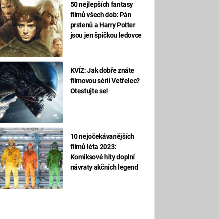
50 nejlepších fantasy
filmů všech dob: Pán
prstenů a Harry Potter
jsou jen špičkou ledovce
KVÍZ: Jak dobře znáte
filmovou sérii Vetřelec?
Otestujte se!
10 nejočekávanějších
filmů léta 2023:
Komiksové hity doplní
návraty akčních legend