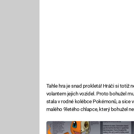
Tahle hra je snad prokletá! Hráči si totiž 
volantem jejich vozidel. Proto bohužel mu
stala v rodné kolébce Pokémonů, a sice v
malého 9letého chlapce, který bohužel ne