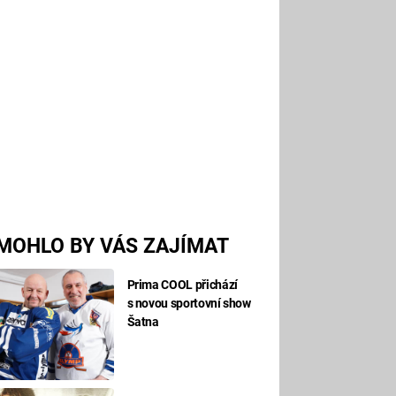
MOHLO BY VÁS ZAJÍMAT
Prima COOL přichází
s novou sportovní show
Šatna