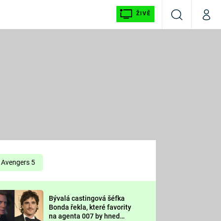
ŽIVĚ
Vyhledávání
Můj p
Prima+
É
CNN Prima NEWS
E
Prima FRESH
ŠÍ
Prima LIVING
E
Prima Ženy
Avengers 5
Prima LAJK
Bývalá castingová šéfka
OOL
Bonda řekla, které favority
Sledujte nás
na agenta 007 by hned