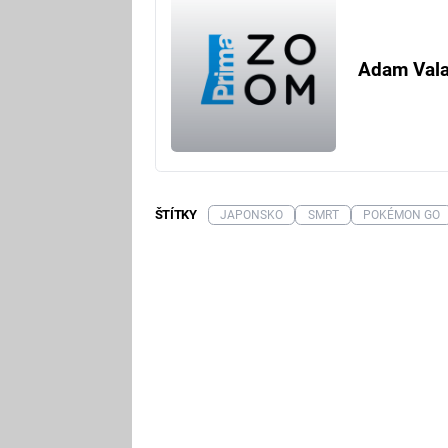
Adam Val
ŠTÍTKY
JAPONSKO
SMRT
POKÉMON GO