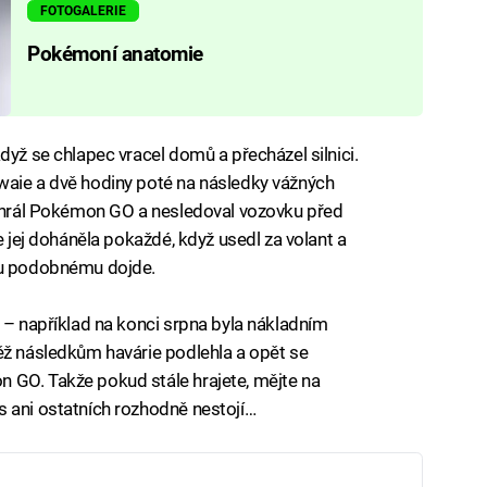
FOTOGALERIE
Pokémoní anatomie
dyž se chlapec vracel domů a přecházel silnici.
waie a dvě hodiny poté na následky vážných
e hrál Pokémon GO a nesledoval vozovku před
e jej doháněla pokaždé, když usedl za volant a
emu podobnému dojde.
ý – například na konci srpna byla nákladním
ěž následkům havárie podlehla a opět se
 GO. Takže pokud stále hrajete, mějte na
s ani ostatních rozhodně nestojí…