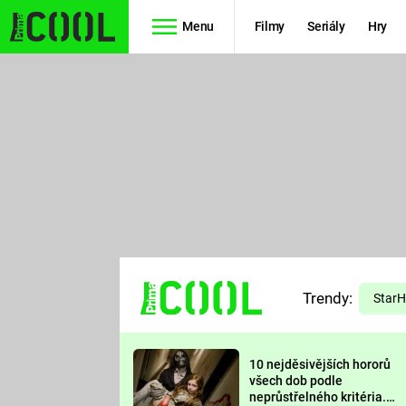
Menu
Filmy
Seriály
Hry
Seriály
Filmy
SIMPSONOVI
STAR WARS
HVĚZDNÁ
AVENGERS
BRÁNA
RYCHLE A
TEORIE
ZBĚSILE 10
Trendy:
VELKÉHO
Star
PREDÁTOR
TŘESKU
10 nejděsivějších hororů
FUTURAMA
všech dob podle
neprůstřelného kritéria.