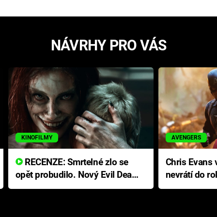
NÁVRHY PRO VÁS
KINOFILMY
AVENGERS
RECENZE: Smrtelné zlo se
Chris Evans v
opět probudilo. Nový Evil Dead
nevrátí do ro
přichází s neodolatelnou
Ameriky
hororovou nabídkou