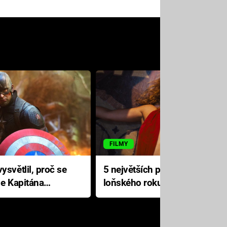
FILMY
ysvětlil, proč se
5 největších propadáků
le Kapitána
loňského roku: Disney na
jediné katastrofě prodělal 200
milionů dolarů