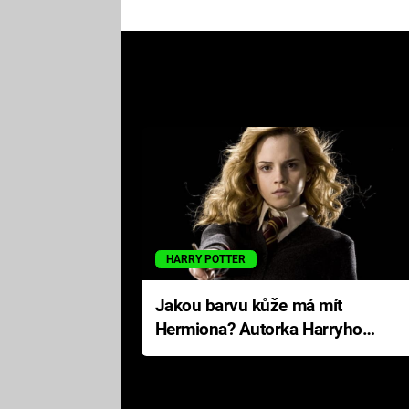
HARRY POTTER
Jakou barvu kůže má mít
Hermiona? Autorka Harryho
Pottera přišla s ráznou
odpovědí