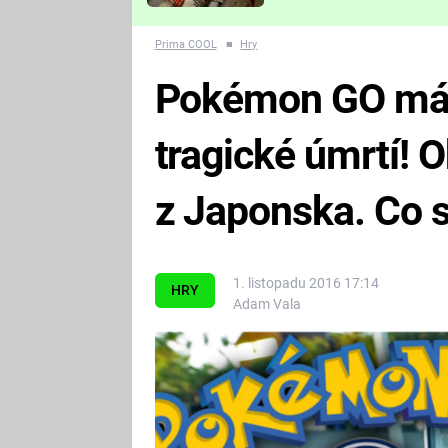
Které děsivé pecky vám
nejvíc zvednou tep?
Prima COOL
■
Hry
Pokémon GO má
tragické úmrtí! O
z Japonska. Co s
1. listopadu 2016 17:14
HRY
Adam Vala