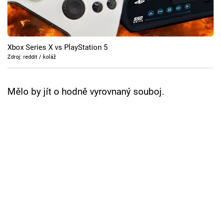
Cool Esport
Pořady
Xbox Series X vs PlayStation 5
TV Program
Zdroj: reddit / koláž
Sledujte prima+
Mělo by jít o hodně vyrovnaný souboj.
Přihlášení
Sledujte nás