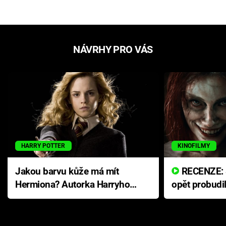
NÁVRHY PRO VÁS
HARRY POTTER
KINOFILMY
Jakou barvu kůže má mít
RECENZE: Smrtelné zlo se
Hermiona? Autorka Harryho
opět probudi
Pottera přišla s ráznou
přichází s n
odpovědí
hororovou n