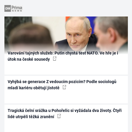
Varování tajných služeb: Putin chystá test NATO. Ve hře je i
útok na české sousedy
Vyhýbá se generace Z vedoucím pozicím? Podle sociologů
mladí kariéru obětují jistotě
Tragická čelní srážka u Pohořelic si vyžádala dva životy. Čtyři
lidé utrpěli těžká zranění