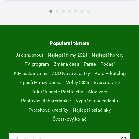
Populární témata
Jak zhubnout
Nejlepší filmy 2024
Nejlepší horory
TV program
Změna času
Partie
Počasí
Kdy budou volby
ZOO Nové začátky
Auto – katalog
7 pádů Honzy Dědka
Volby 2025
Svařené víno
Tatarák podle Pohlreicha
Aloe vera
Pěstování lichořeřišnice
Výpočet ascendentu
Tvarohové knedlíky
Nejlepší palačinky
Švestkový koláč