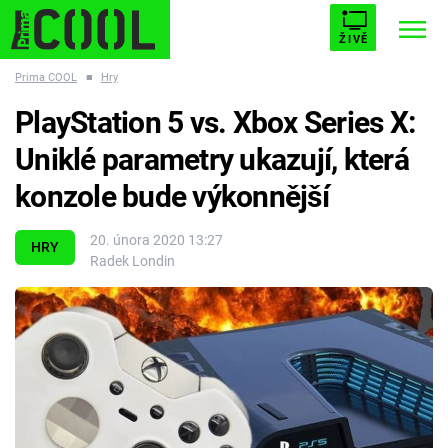
ŽIVĚ
Prima COOL
■
Hry
STARHOUSE
BUFFY, PŘEMOŽITELKA UPÍRŮ
Trendy:
PlayStation 5 vs. Xbox Series X:
ESCAPE
PLNEJ KOTEL
AVENGERS 5
Uniklé parametry ukazují, která
konzole bude výkonnější
20. února 2020 13:27
HRY
Radek Londin
Témata
Filmy
Seriály
Hry