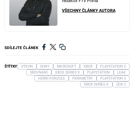
redaktor FTV Prima
VŠECHNY ČLÁNKY AUTORA
SDÍLEJTE ČLÁNEK
ŠTÍTKY
VÝKON
SONY
MICROSOFT
XBOX
PLAYSTATION 5
SROVNÁNÍ
XBOX SERIES X
PLAYSTATION
LEAK
HERNÍ KONZOLE
PARAMETRY
PLAYSTATION 5
XBOX SERIES X
ZEN 2