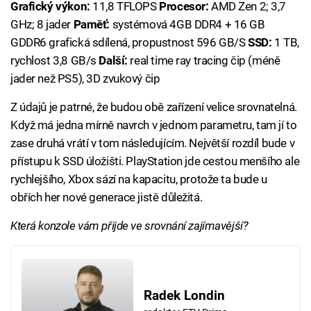
Grafický výkon:
11,8 TFLOPS
Procesor:
AMD Zen 2; 3,7
GHz; 8 jader
Paměť:
systémová 4GB DDR4 + 16 GB
GDDR6 grafická sdílená, propustnost 596 GB/S
SSD:
1 TB,
rychlost 3,8 GB/s
Další:
real time ray tracing čip (méně
jader než PS5), 3D zvukový čip
Z údajů je patrné, že budou obě zařízení velice srovnatelná.
Když má jedna mírně navrch v jednom parametru, tam jí to
zase druhá vrátí v tom následujícím. Největší rozdíl bude v
přístupu k SSD úložišti. PlayStation jde cestou menšího ale
rychlejšího, Xbox sází na kapacitu, protože ta bude u
obřích her nové generace jistě důležitá.
Která konzole vám přijde ve srovnání zajímavější?
Radek Londin