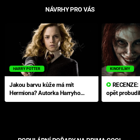
NÁVRHY PRO VÁS
HARRY POTTER
KINOFILMY
Jakou barvu kůže má mít
RECENZE: Smrtelné zlo se
Hermiona? Autorka Harryho
opět probudi
Pottera přišla s ráznou
přichází s n
odpovědí
hororovou n