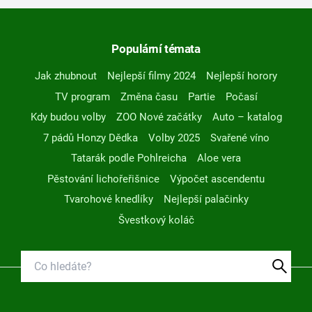
Populární témata
Jak zhubnout
Nejlepší filmy 2024
Nejlepší horory
TV program
Změna času
Partie
Počasí
Kdy budou volby
ZOO Nové začátky
Auto – katalog
7 pádů Honzy Dědka
Volby 2025
Svařené víno
Tatarák podle Pohlreicha
Aloe vera
Pěstování lichořeřišnice
Výpočet ascendentu
Tvarohové knedlíky
Nejlepší palačinky
Švestkový koláč