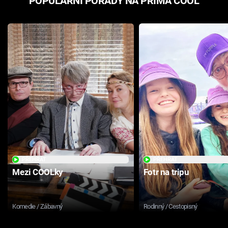
POPULÁRNÍ POŘADY NA PRIMA COOL
PŘEHRÁT
PŘEHRÁT
Mezi COOLky
Fotr na tripu
Komedie / Zábavný
Rodinný / Cestopisný