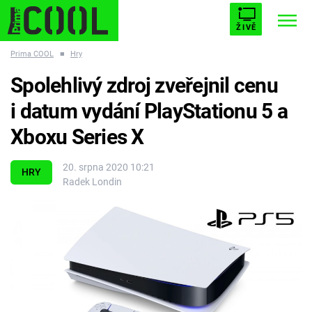
ŽIVĚ
Prima COOL
■
Hry
STARHOUSE
BUFFY, PŘEMOŽITELKA UPÍRŮ
Trendy:
Spolehlivý zdroj zveřejnil cenu
ESCAPE
PLNEJ KOTEL
AVENGERS 5
i datum vydání PlayStationu 5 a
Xboxu Series X
20. srpna 2020 10:21
HRY
Radek Londin
Témata
Filmy
Seriály
Hry