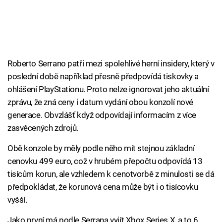
Roberto Serrano patři mezi spolehlivé herní insidery, který v
poslední době například přesně předpovídá tiskovky a
ohlášení PlayStationu. Proto nelze ignorovat jeho aktuální
zprávu, že zná ceny i datum vydání obou konzolí nové
generace. Obvzlášť když odpovídají informacím z více
zasvěcených zdrojů.
Obě konzole by měly podle něho mít stejnou základní
cenovku 499 euro, což v hrubém přepočtu odpovídá 13
tisícům korun, ale vzhledem k cenotvorbě z minulosti se dá
předpokládat, že korunová cena může být i o tisícovku
vyšší.
Jako první má podle Serrana vyjít Xbox Series X, a to 6.