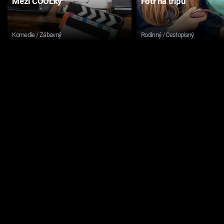
Mezi COOLky
Fotr na tripu
Komedie / Zábavný
Rodinný / Cestopisný