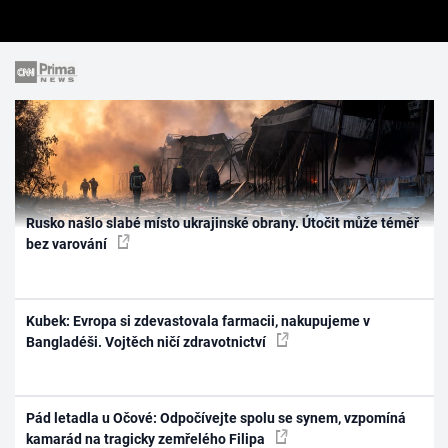
Rusko našlo slabé místo ukrajinské obrany. Útočit může téměř
bez varování
Kubek: Evropa si zdevastovala farmacii, nakupujeme v
Bangladéši. Vojtěch ničí zdravotnictví
Pád letadla u Očové: Odpočívejte spolu se synem, vzpomíná
kamarád na tragicky zemřelého Filipa