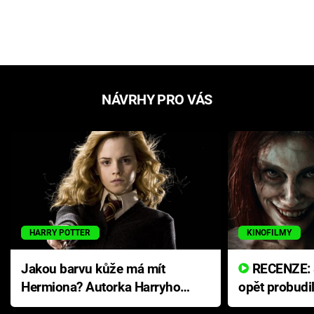
NÁVRHY PRO VÁS
HARRY POTTER
KINOFILMY
Jakou barvu kůže má mít
RECENZE: Smrtelné zlo se
Hermiona? Autorka Harryho
opět probudi
Pottera přišla s ráznou
přichází s n