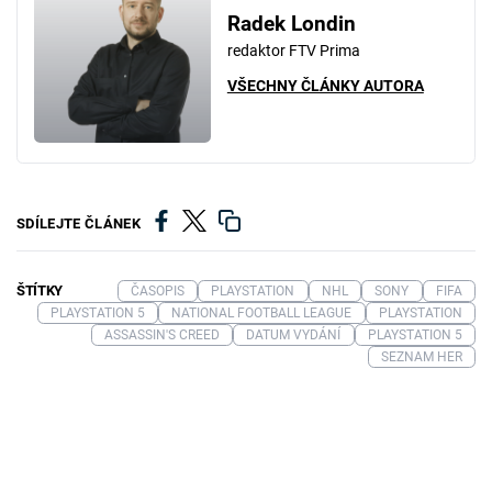
Radek Londin
redaktor FTV Prima
VŠECHNY ČLÁNKY AUTORA
SDÍLEJTE ČLÁNEK
ŠTÍTKY
ČASOPIS
PLAYSTATION
NHL
SONY
FIFA
PLAYSTATION 5
NATIONAL FOOTBALL LEAGUE
PLAYSTATION
ASSASSIN'S CREED
DATUM VYDÁNÍ
PLAYSTATION 5
SEZNAM HER