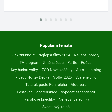
Populární témata
Jak zhubnout
Nejlepší filmy 2024
Nejlepší horory
TV program
Změna času
Partie
Počasí
Kdy budou volby
ZOO Nové začátky
Auto – katalog
7 pádů Honzy Dědka
Volby 2025
Svařené víno
Tatarák podle Pohlreicha
Aloe vera
Pěstování lichořeřišnice
Výpočet ascendentu
Tvarohové knedlíky
Nejlepší palačinky
Švestkový koláč