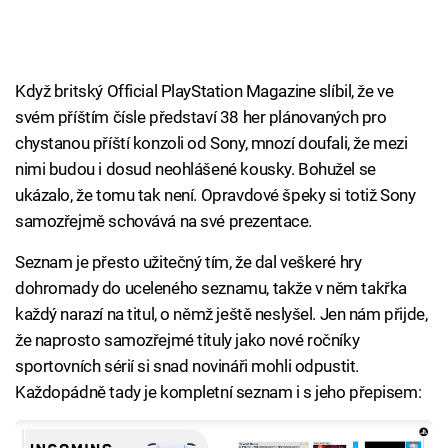
Když britský Official PlayStation Magazine slíbil, že ve
svém příštím čísle představí 38 her plánovaných pro
chystanou příští konzoli od Sony, mnozí doufali, že mezi
nimi budou i dosud neohlášené kousky. Bohužel se
ukázalo, že tomu tak není. Opravdové špeky si totiž Sony
samozřejmě schovává na své prezentace.
Seznam je přesto užitečný tím, že dal veškeré hry
dohromady do uceleného seznamu, takže v něm takřka
každý narazí na titul, o němž ještě neslyšel. Jen nám přijde,
že naprosto samozřejmé tituly jako nové ročníky
sportovních sérií si snad novináři mohli odpustit.
Každopádně tady je kompletní seznam i s jeho přepisem: