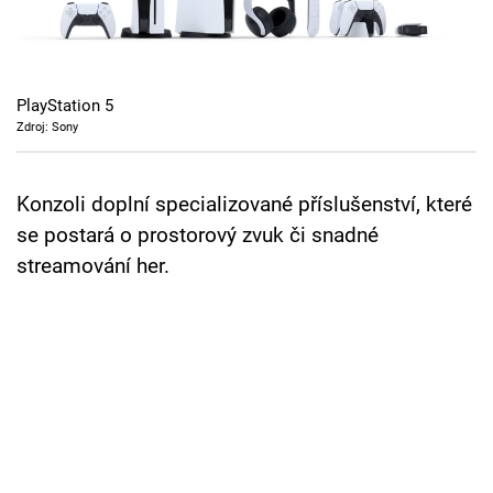
Cool Esport
Pořady
PlayStation 5
TV Program
Zdroj: Sony
Sledujte prima+
Konzoli doplní specializované příslušenství, které
se postará o prostorový zvuk či snadné
Přihlášení
streamování her.
Sledujte nás