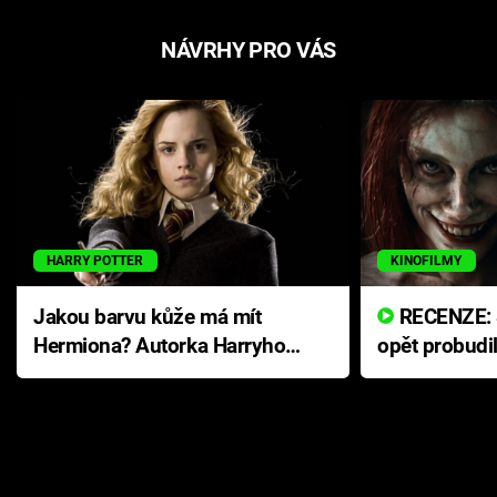
NÁVRHY PRO VÁS
HARRY POTTER
KINOFILMY
Jakou barvu kůže má mít
RECENZE: Smrtelné zlo se
Hermiona? Autorka Harryho
opět probudi
Pottera přišla s ráznou
přichází s n
odpovědí
hororovou n