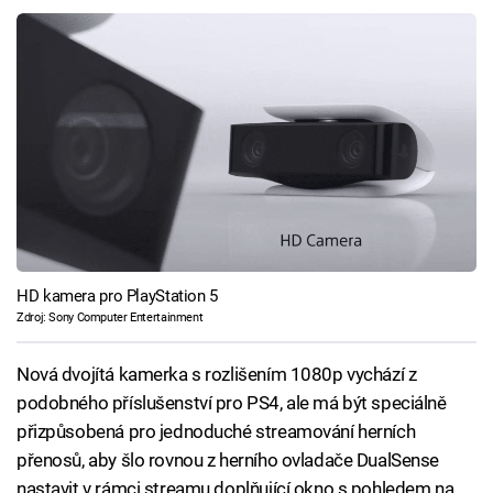
HD kamera pro PlayStation 5
Zdroj: Sony Computer Entertainment
Nová dvojítá kamerka s rozlišením 1080p vychází z
podobného příslušenství pro PS4, ale má být speciálně
přizpůsobená pro jednoduché streamování herních
přenosů, aby šlo rovnou z herního ovladače DualSense
nastavit v rámci streamu doplňující okno s pohledem na