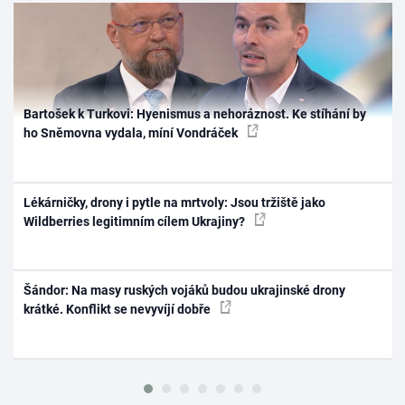
Bartošek k Turkovi: Hyenismus a nehoráznost. Ke stíhání by
ho Sněmovna vydala, míní Vondráček
Lékárničky, drony i pytle na mrtvoly: Jsou tržiště jako
Wildberries legitimním cílem Ukrajiny?
Šándor: Na masy ruských vojáků budou ukrajinské drony
krátké. Konflikt se nevyvíjí dobře