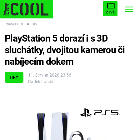
ŽIVĚ
Prima COOL
■
Hry
STARHOUSE
BUFFY, PŘEMOŽITELKA UPÍRŮ
Trendy:
PlayStation 5 dorazí i s 3D
ESCAPE
PLNEJ KOTEL
AVENGERS 5
sluchátky, dvojitou kamerou či
nabíjecím dokem
11. června 2020 23:56
HRY
Radek Londin
Témata
Filmy
Seriály
Hry