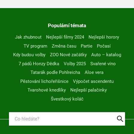
Populární témata
Jak zhubnout
Nejlepší filmy 2024
Nejlepší horory
TV program
Změna času
Partie
Počasí
Kdy budou volby
ZOO Nové začátky
Auto – katalog
7 pádů Honzy Dědka
Volby 2025
Svařené víno
Tatarák podle Pohlreicha
Aloe vera
Pěstování lichořeřišnice
Výpočet ascendentu
Tvarohové knedlíky
Nejlepší palačinky
Švestkový koláč