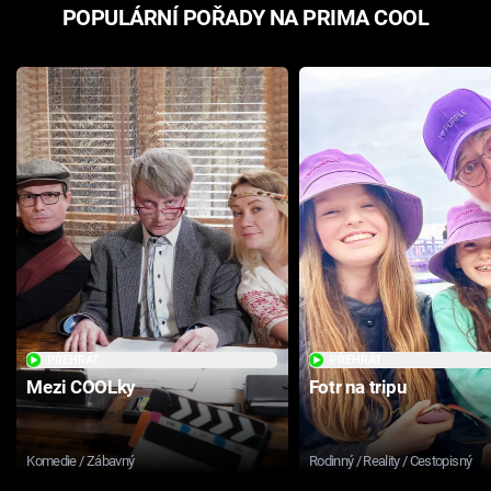
POPULÁRNÍ POŘADY NA PRIMA COOL
PŘEHRÁT
PŘEHRÁT
Mezi COOLky
Fotr na tripu
Komedie / Zábavný
Rodinný / Reality / Cestopisný