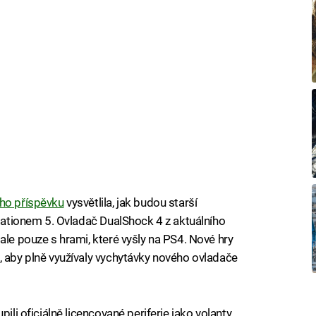
ého příspěvku
vysvětlila, jak budou starší
Stationem 5. Ovladač DualShock 4 z aktuálního
ale pouze s hrami, které vyšly na PS4. Nové hry
, aby plně využívaly vychytávky nového ovladače
ili oficiálně licencované periferie jako volanty,