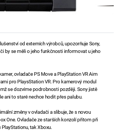
slušenství od externích výrobců, upozorňuje Sony,
i by se měli o jeho funkčnosti informovat u jeho
a kamer, ovladače PS Move a PlayStation VR Aim
rami pro PlaysStation VR. Pro kamerový modul
ěmž se dozvíme podrobnosti později. Sony jistě
le ani to staré nechce hodit přes palubu.
mální změny v ovladači a slibuje, že s novou
ox One. Ovladače ze starších konzolí přitom při
 PlayStationu, tak Xboxu.