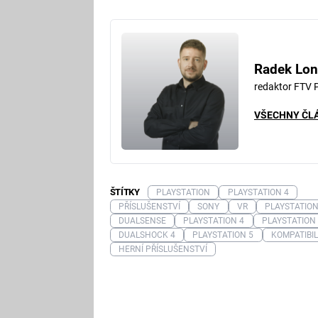
Radek Lon
redaktor FTV 
VŠECHNY ČL
ŠTÍTKY
PLAYSTATION
PLAYSTATION 4
PŘÍSLUŠENSTVÍ
SONY
VR
PLAYSTATION
DUALSENSE
PLAYSTATION 4
PLAYSTATION
DUALSHOCK 4
PLAYSTATION 5
KOMPATIBIL
HERNÍ PŘÍSLUŠENSTVÍ