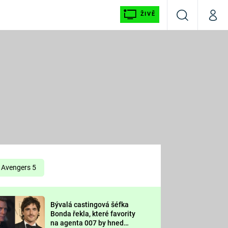
ŽIVĚ
Vyhledávání
Můj p
Prima+
É
CNN Prima NEWS
E
Prima FRESH
ŠÍ
Prima LIVING
E
Prima Ženy
Avengers 5
Prima LAJK
Bývalá castingová šéfka
OOL
Bonda řekla, které favority
Sledujte nás
na agenta 007 by hned