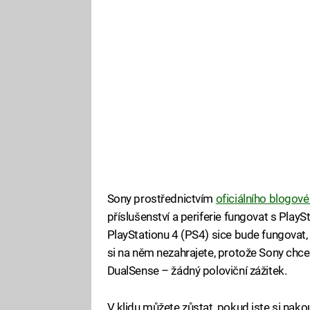
Sony prostřednictvím
oficiálního blogov
příslušenství a periferie fungovat s Play
PlayStationu 4 (PS4) sice bude fungovat, 
si na něm nezahrajete, protože Sony chce
DualSense – žádný poloviční zážitek.
V klidu můžete zůstat, pokud jste si nakoup