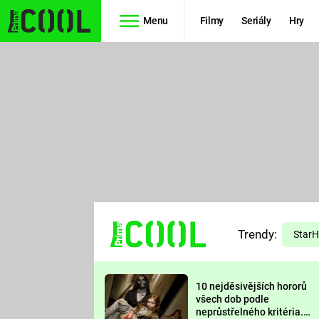
Menu
Filmy
Seriály
Hry
Seriály
Filmy
SIMPSONOVI
STAR WARS
HVĚZDNÁ
AVENGERS
BRÁNA
RYCHLE A
TEORIE
ZBĚSILE 10
Trendy:
VELKÉHO
Star
PREDÁTOR
TŘESKU
10 nejděsivějších hororů
FUTURAMA
všech dob podle
neprůstřelného kritéria.