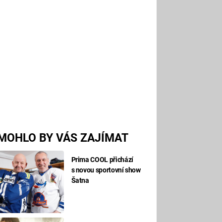
MOHLO BY VÁS ZAJÍMAT
Prima COOL přichází
s novou sportovní show
Šatna