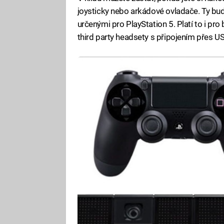
joysticky nebo arkádové ovladače. Ty bud
určenými pro PlayStation 5. Platí to i pr
third party headsety s připojením přes U