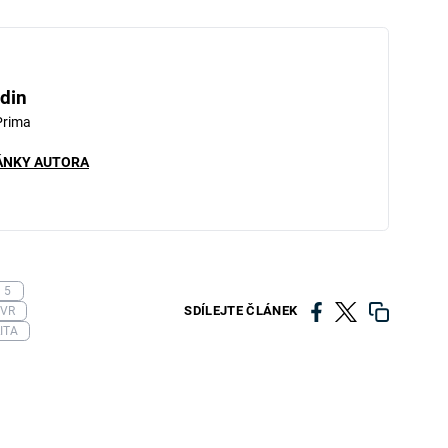
din
Prima
ÁNKY AUTORA
 5
SDÍLEJTE ČLÁNEK
 VR
ITA