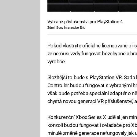
Vybrané příslušenství pro PlayStation 4
Zdroj: Sony Interactive Ent.
Pokud vlastníte oficiálně licencované pří
že nemusí vždy fungovat bezchybně a hráč
výrobce.
Složitější to bude s PlayStation VR. Sad
Controller budou fungovat s vybranými h
však bude potřeba speciální adaptér o n
chystá novou generaci VR příslušenství, a
Konkurenční Xbox Series X udělal jen mini
konzolí budou fungovat i ovladače pro Xb
minulé změně generace nefungovaly jak u