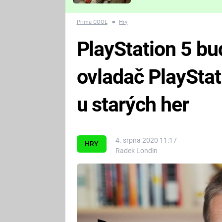
Které děsivé pecky vám
nejvíc zvednou tep?
Prima COOL
■
Hry
PlayStation 5 b
ovladač PlayStati
u starých her
4. srpna 2020 11:17
HRY
Radek Londin