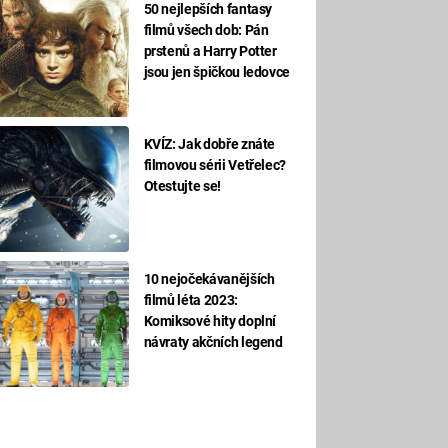
50 nejlepších fantasy
filmů všech dob: Pán
prstenů a Harry Potter
jsou jen špičkou ledovce
KVÍZ: Jak dobře znáte
filmovou sérii Vetřelec?
Otestujte se!
10 nejočekávanějších
filmů léta 2023:
Komiksové hity doplní
návraty akčních legend