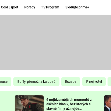
Cool Esport
Pořady
TV Program
Sledujte prima+
Hry
Zábava
MAFIA
ZÁBAVN
GALERI
GTA 6
NEJLEP
KINGDOM
KOMEDI
COME:
DELIVERANCE
CHUCK
House
Buffy, přemožitelka upírů
Escape
Plnej kotel
NORRIS
ESPORT
6 nejbizarnějších momentů z
DEADP
akčních klasik, bez kterých si
slavné filmy už nejde