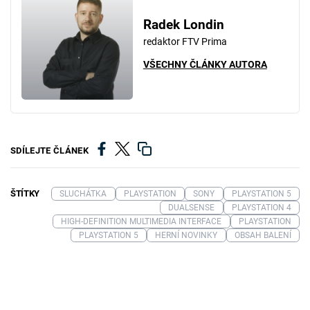
Radek Londin
redaktor FTV Prima
VŠECHNY ČLÁNKY AUTORA
SDÍLEJTE ČLÁNEK
ŠTÍTKY
SLUCHÁTKA
PLAYSTATION
SONY
PLAYSTATION 5
DUALSENSE
PLAYSTATION 4
HIGH-DEFINITION MULTIMEDIA INTERFACE
PLAYSTATION
PLAYSTATION 5
HERNÍ NOVINKY
OBSAH BALENÍ