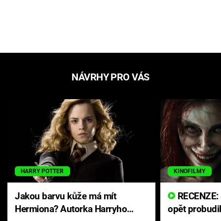
NÁVRHY PRO VÁS
HARRY POTTER
KINOFILMY
Jakou barvu kůže má mít
RECENZE: Smrtelné zlo se
Hermiona? Autorka Harryho
opět probudi