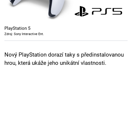
Cool Esport
Pořady
PlayStation 5
TV Program
Zdroj: Sony Interactive Ent.
Sledujte prima+
Nový PlayStation dorazí taky s předinstalovanou
hrou, která ukáže jeho unikátní vlastnosti.
Přihlášení
Sledujte nás