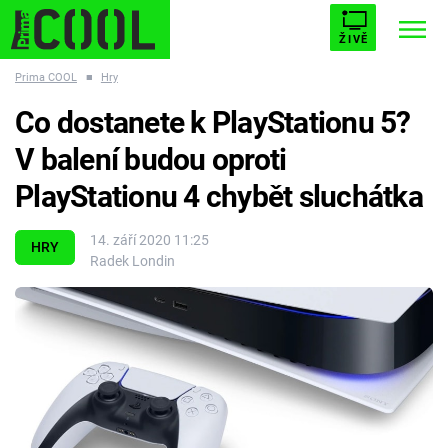
ŽIVĚ
Prima COOL
■
Hry
STARHOUSE
BUFFY, PŘEMOŽITELKA UPÍRŮ
Trendy:
Co dostanete k PlayStationu 5?
ESCAPE
PLNEJ KOTEL
AVENGERS 5
V balení budou oproti
PlayStationu 4 chybět sluchátka
14. září 2020 11:25
HRY
Radek Londin
Témata
Filmy
Seriály
Hry