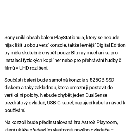
Sony unikl obsah balení PlayStationu 5, který se nebude
nijak lišit u obou verzí konzole, takže levnější Digital Edition
by měla skutečně chybět pouze Blu-ray mechanika pro
instalaci fyzických kopií her nebo pro přehrávání hudby či
filmů v UHD rozlišení.
Součásti balení bude samotná konzole s 825GB SSD
diskem a taky základnou, která umožní ji postavit do
vertikální polohy. Nebude chybět jeden DualSense
bezdrátový ovladač, USB-C kabel, napájecí kabel a návod k
používání.
Na konzoli bude předinstalovaná hra Astro’s Playroom,
která ukáže především vlastnosti nového ovladače –