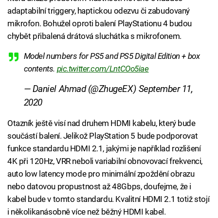
adaptabilní triggery, haptickou odezvu či zabudovaný
mikrofon. Bohužel oproti balení PlayStationu 4 budou
chybět přibalená drátová sluchátka s mikrofonem.
Model numbers for PS5 and PS5 Digital Edition + box
contents.
pic.twitter.com/LntCOo5iae
— Daniel Ahmad (@ZhugeEX)
September 11,
2020
Otazník ještě visí nad druhem HDMI kabelu, který bude
součástí balení. Jelikož PlayStation 5 bude podporovat
funkce standardu HDMI 2.1, jakými je například rozlišení
4K při 120Hz, VRR neboli variabilní obnovovací frekvenci,
auto low latency mode pro minimální zpoždění obrazu
nebo datovou propustnost až 48Gbps, doufejme, že i
kabel bude v tomto standardu. Kvalitní HDMI 2.1 totiž stojí
i několikanásobně více než běžný HDMI kabel.