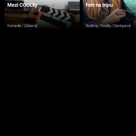
Mezi COOLky
Fotr na tripu
Komedie / Zábavný
Rodinný / Reality / Cestopisný