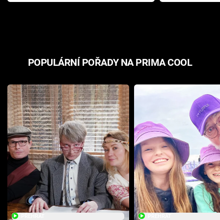
Pottera přišla s ráznou
přichází s n
odpovědí
hororovou n
POPULÁRNÍ POŘADY NA PRIMA COOL
PŘEHRÁT
PŘEHRÁT