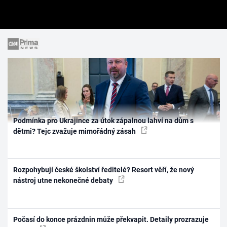
Podmínka pro Ukrajince za útok zápalnou lahví na dům s
dětmi? Tejc zvažuje mimořádný zásah
Rozpohybují české školství ředitelé? Resort věří, že nový
nástroj utne nekonečné debaty
Počasí do konce prázdnin může překvapit. Detaily prozrazuje