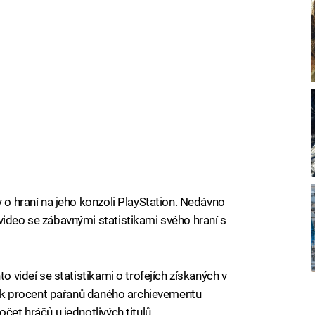
y o hraní na jeho konzoli PlayStation. Nedávno
video se zábavnými statistikami svého hraní s
to videí se statistikami o trofejích získaných v
olik procent pařanů daného archievementu
čet hráčů u jednotlivých titulů.