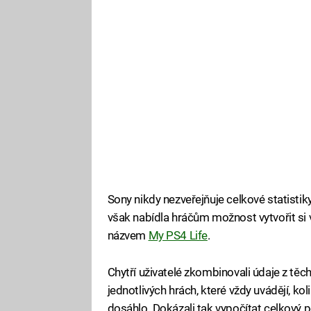
Sony nikdy nezveřejňuje celkové statistik
však nabídla hráčům možnost vytvořit si 
názvem
My PS4 Life
.
Chytří uživatelé zkombinovali údaje z těch
jednotlivých hrách, které vždy uvádějí, k
dosáhlo. Dokázali tak vypočítat celkový po