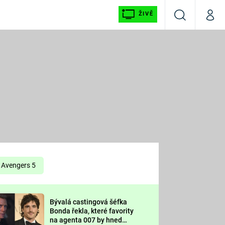
ŽIVĚ
Vyhledávání
Můj p
Prima+
É
CNN Prima NEWS
E
Prima FRESH
ŠÍ
Prima LIVING
E
Prima Ženy
Avengers 5
Prima LAJK
Bývalá castingová šéfka
OOL
Bonda řekla, které favority
Sledujte nás
na agenta 007 by hned