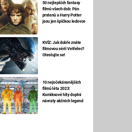
50 nejlepších fantasy
filmů všech dob: Pán
prstenů a Harry Potter
jsou jen špičkou ledovce
KVÍZ: Jak dobře znáte
filmovou sérii Vetřelec?
Otestujte se!
10 nejočekávanějších
filmů léta 2023:
Komiksové hity doplní
návraty akčních legend