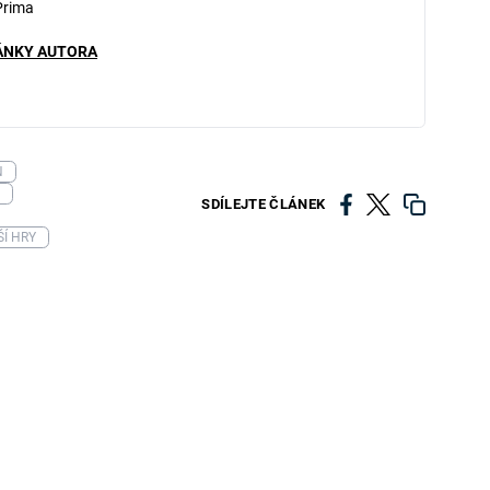
Prima
ÁNKY AUTORA
N
SDÍLEJTE ČLÁNEK
Í HRY