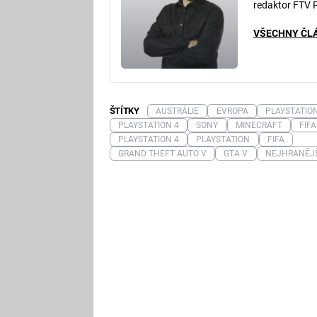
redaktor FTV 
VŠECHNY ČL
ŠTÍTKY
AUSTRÁLIE
EVROPA
PLAYSTATIO
PLAYSTATION 4
SONY
MINECRAFT
FIFA
PLAYSTATION 4
PLAYSTATION
FIFA
GRAND THEFT AUTO V
GTA V
NEJHRANĚJŠ