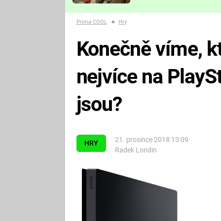
Které děsivé pecky vám
nejvíc zvednou tep?
Prima COOL
■
Hry
Konečně víme, kt
nejvíce na PlaySt
jsou?
21. prosince 2018 13:09
HRY
Radek Londin