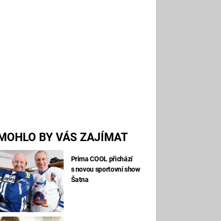
MOHLO BY VÁS ZAJÍMAT
Prima COOL přichází
s novou sportovní show
Šatna