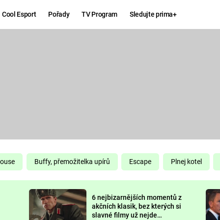
Cool Esport
Pořady
TV Program
Sledujte prima+
Hry
Zábava
MAFIA
ZÁBAVN
GALERI
GTA 6
NEJLEP
KINGDOM
KOMEDI
COME:
DELIVERANCE
CHUCK
House
Buffy, přemožitelka upírů
Escape
Plnej kotel
NORRIS
ESPORT
6 nejbizarnějších momentů z
DEADP
akčních klasik, bez kterých si
slavné filmy už nejde