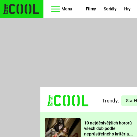
Menu
Filmy
Seriály
Hry
Seriály
Filmy
SIMPSONOVI
STAR WARS
HVĚZDNÁ
AVENGERS
BRÁNA
RYCHLE A
TEORIE
ZBĚSILE 10
Trendy:
VELKÉHO
Star
PREDÁTOR
TŘESKU
10 nejděsivějších hororů
FUTURAMA
všech dob podle
neprůstřelného kritéria.